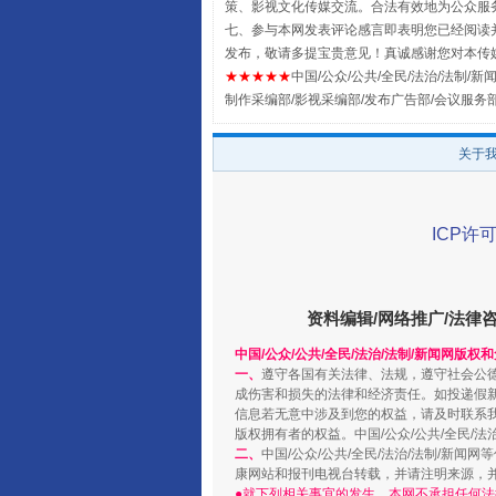
策、影视文化传媒交流。合法有效地为公众服
七、参与本网发表评论感言即表明您已经阅读并
发布，敬请多提宝贵意见！真诚感谢您对本传
★★★★★
中国/公众/公共/全民/法治/法制/新闻
制作采编部/影视采编部/发布广告部/会议服务
扯下公款旅游的“隐身衣”
关于
ICP许可
资料编辑/网络推广/法律
中国/公众/公共/全民/法治/法制/新闻网版权
一、
遵守各国有关法律、法规，遵守社会公
成伤害和损失的法律和经济责任。如投递假
“蜀中异人”王建安的艺术幻境
信息若无意中涉及到您的权益，请及时联系
版权拥有者的权益。中国/公众/公共/全民/法
二、
中国/公众/公共/全民/法治/法制/
康网站和报刊电视台转载，并请注明来源，
●就下列相关事宜的发生，本网不承担任何法