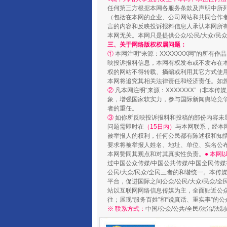
任何第三方根据本网各服务条款及声明中所
（包括在本网的企业、公司网站和共同合作
言的内容和反映投诉报料信息人承认本网所
本网无关。本网只是提供公众/公民/大众/
三、关于网络版权权属问题：
①
本网注明“来源：XXXXXXX网”的所有
映投诉报料信息，本网有权发布或不发布在
权的网站不得转载、摘编或利用其它方式使用
本网将追究其相关法律责任和经济责任。如
②
凡本网注明“来源：XXXXXXX”（非
完善运行机制助力责任有效落
象，增强国家软实力，参与国际新闻舆论竞争
者的重任。
③
如你所反映投诉报料和投稿的部份内容未
问题需即时在
（15日内）
与本网联系，经本
被举报人的权利，任何公民都有陈述权和知
要求将被举报人姓名、地址、单位、实名公布
本网赞同其观点和对其真实性负责。
● 本
过中国公众传媒/中国公共传媒/中国全民传媒
公民/大众/民众/全民三者的和谐统一。本传
平台，促进国际之间公众/公民/大众/民众/
站以互联网网络信息传媒为主，全面贴近公众/
往；展现“服务百姓”和“说真话、重实事”的公
※ 联系方式：
中国/公众/公共/全民/法治/