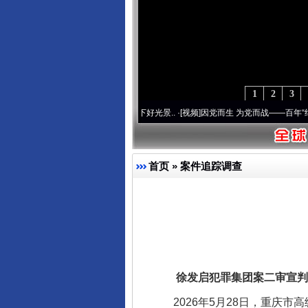
东山县通报“牛蛙产品抗生素超标问
1
2
3
心使命 奋进复兴征程丨宝塔山下好光景..
·[视频]
因党而生 为党而战——百年“纪”事⑧加
首页
»
案件追踪调查
千年窑火 生生不息
徐发启犯罪集团案二审宣判
2026年5月28日，重庆市