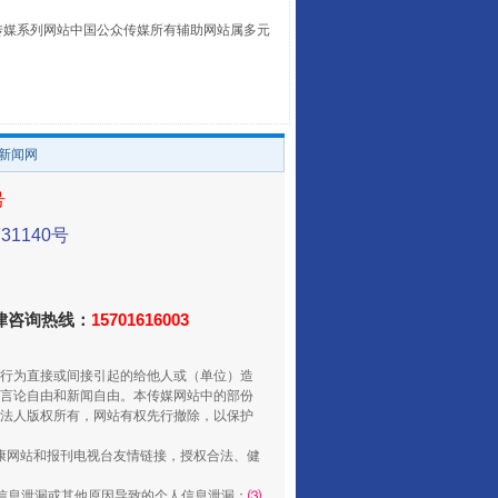
本传媒系列网站中国公众传媒所有辅助网站属多元
。
养老服务师职业资格制度暂行规定
/新闻网
号
1140号
法律咨询热线：
15701616003
行为直接或间接引起的给他人或（单位）造
言论自由和新闻自由。本传媒网站中的部份
还老百姓一个明白家底
法人版权所有，网站有权先行撤除，以保护
健康网站和报刊电视台友情链接，授权合法、健
信息泄漏或其他原因导致的个人信息泄漏；
⑶