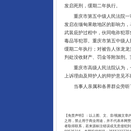
发启死刑，缓期二年执行。
重庆市第五中级人民法院一审认
发启在缅甸果敢地区的影响力，
武装庇护过程中，伙同电诈犯罪
揭开“小金库”的免责幌子
毒品等犯罪。重庆市第五中级人
缓期二年执行；对被告人张龙龙
判处没收财产、罚金等附加刑。
重庆市高级人民法院认为，一
上诉理由及辩护人的辩护意见不
当事人亲属和各界群众旁听
受贿1.44亿！段成刚被判无期
【免责声明】：以上图、文、音/视频文章
之用，禁止用于商业用途，并不代表本网赞
者取得联系，若来源标注错误或无意侵犯到您的