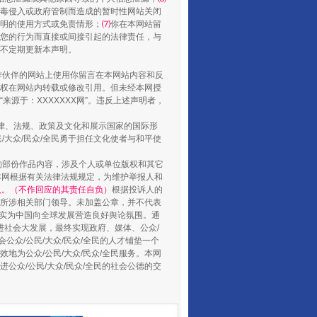
毒侵入或政府管制而造成的暂时性网站关闭
明的使用方式或免责情形；
⑺
你在本网站留
您的行为而直接或间接引起的法律责任，与
将不定期更新本声明。
合作伙伴的网站上使用你留言在本网站内容和反
权在网站内转载或修改引用。但未经本网授
源于：XXXXXXX网”。违反上述声明者，
法律、法规、政策及文化和展示国家的国际形
行业协会接连发公告
大众/民众/全民勇于担任文化使者与和平使
的部份作品内容，涉及个人或单位版权和其它
本网根据有关法律法规规定，为维护举报人和
认。（不作回应的其责任自负）
根据投诉人的
至所涉相关部门领导。未加盖公章，并不代表
督，实为中国向全球发展营造良好舆论氛围。通
促进社会大发展，最终实现政府、媒体、公众/
公众/公民/大众/民众/全民的人才铺垫一个
地为公众/公民/大众/民众/全民服务。本网
进公众/公民/大众/民众/全民的社会公德的交