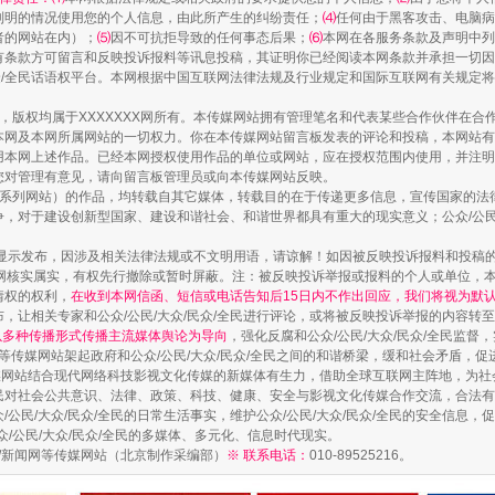
列明的情况使用您的个人信息，由此所产生的纠纷责任；
⑷
任何由于黑客攻击、电脑病
者的网站在内）；
⑸
因不可抗拒导致的任何事态后果；
⑹
本网在各服务条款及声明中列
有条款方可留言和反映投诉报料等讯息投稿，其证明你已经阅读本网条款并承担一切因
民众/全民话语权平台。本网根据中国互联网法律法规及行业规定和国际互联网有关规定
作品，版权均属于XXXXXXX网所有。本传媒网站拥有管理笔名和代表某些合作伙伴在
本网及本网所属网站的一切权力。你在本传媒网站留言板发表的评论和投稿，本网站有
本网上述作品。已经本网授权使用作品的单位或网站，应在授权范围内使用，并注明“来
您对管理有意见，请向留言板管理员或向本传媒网站反映。
本传媒系列网站）的作品，均转载自其它媒体，转载目的在于传递更多信息，宣传国家的
实
一纸欠条伤亲情 巡回调解促和解..
，对于建设创新型国家、建设和谐社会、和谐世界都具有重大的现实意义；公众/公民/
显示发布，因涉及相关法律法规或不文明用语，请谅解！如因被反映投诉报料和投稿
网核实属实，有权先行撤除或暂时屏蔽。注：被反映投诉举报或报料的个人或单位，
情权的权利，
在收到本网信函、短信或电话告知后15日内不作出回应，我们将视为默
，让相关专家和公众/公民/大众/民众/全民进行评论，或将被反映投诉举报的内容转
网以多种传播形式传播主流媒体舆论为导向
，强化反腐和公众/公民/大众/民众/全民监
等传媒网站架起政府和公众/公民/大众/民众/全民之间的和谐桥梁，缓和社会矛盾，
媒网站结合现代网络科技影视文化传媒的新媒体有生力，借助全球互联网主阵地，为社会
全民对社会公共意识、法律、政策、科技、健康、安全与影视文化传媒合作交流，合法有效
公民/大众/民众/全民的日常生活事实，维护公众/公民/大众/民众/全民的安全信息，促
众/公民/大众/民众/全民的多媒体、多元化、信息时代现实。
法制/新闻网等传媒网站（北京制作采编部）
※ 联系电话：
010-89525216。