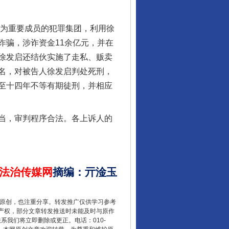
为重要成员的犯罪集团，利用徐
诈骗，涉诈资金11余亿元，并在
徐发启还结伙实施了走私、贩卖
酒驾未被当场查获能处罚吗
名，对被告人徐发启判处死刑，
至十四年不等有期徒刑，并相应
当，审判程序合法。各上诉人的
法治传媒网
摘编
：
亓淦玉
“后车司机肯定在骂我”
重原创，也注重分享。转发推广仅供学习参考
产权，部分文章转发推送时未能及时与原作
联系我们将立即删除或更正。电话：010-