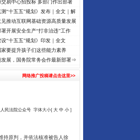
源交易中心招投标 多部门作出部署
测“十五五”规划》发布｜全文｜解
让核能赋能千行百业
意见推动互联网基础资源高质量发展
署开展安全生产“打非治违”工作
设“十五五”规划》印发｜全文
国家要提升孩子们这些能力素养
进复兴征程丨红船起航处 潮起..
·[视频]
一首歌的时间，读懂乐至的“诗与远方”
·[视频]
能发展，国务院常务会作最新部署⇒
网络推广投稿请点击这里>>
从数据变化看反腐深化
级人民法院公众号
字体大小[
大
中
小
]
维持原判，并依法核准被告人徐