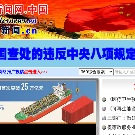
>
实
一纸欠条伤亲情 巡回调解促和解..
网络推广投稿
点击进入>>>
《医疗卫生
《可再生能源
三部门：做好
促家政服务业