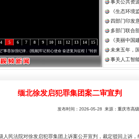
事关公共资
《生态环境监
题”
法徽映军营 权益有保障
读
四部门印发
多部门联合部
《美丽中国建
4
5
6
7
8
9
10
11
12
13
14
15
未来五年，
强纪律..
·[视频]
牢记初心使命 奋进复兴征程丨“转折之城”激荡..
·[视频]
牢记初心使命 奋
事关人工智
缅北徐发启犯罪集团案二审宣判
一批国家标准开始实施
发布时间：2026-05-28 来源：
重庆市高
高级人民法院对徐发启犯罪集团上诉案公开宣判，裁定驳回上诉，