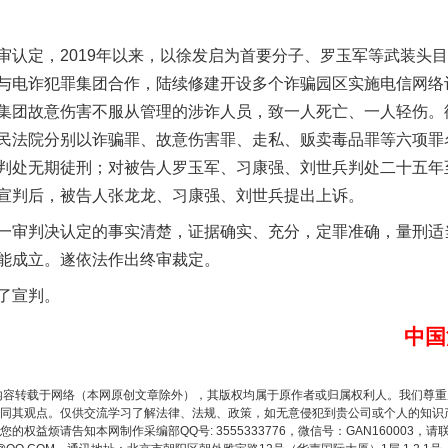
定，2019年以来，以徐发启为首要分子、罗玉军等武装头目
与电诈犯罪集团合作，陆续修建开设多个诈骗园区实施电信网络
集团故意伤害不服从管理的涉诈人员，致一人死亡、一人轻伤。
以产业富民促振兴
民法院分别以诈骗罪、故意伤害罪、走私、贩卖毒品罪等六项罪
判处无期徒刑；对被告人罗玉军、习康强、刘世兵判处二十五年
宣判后，被告人张龙龙、习康强、刘世兵提出上诉。
审判决认定的事实清楚，证据确实、充分，定罪准确，量刑适
能成立。遂依法作出终审裁定。
了宣判。
中国
从幼儿园到大学，有这些资助
内容转载于网络（本网原创文章除外），其版权均属于原作者或归属权利人。我们尊
同其观点。仅供交流学习了解法律、法规、政策，如无意侵犯到贵公司或个人的知识
权益烦请告知本网制作采编部QQ号: 3555333776，微信号：GAN160003，请