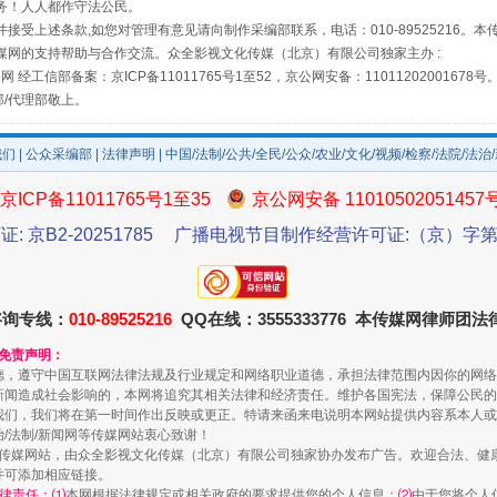
务！人人都作守法公民。
接受上述条款,如您对管理有意见请向制作采编部联系，电话：010-89525216。
媒网的支持帮助与合作交流。众全影视文化传媒（北京）有限公司独家主办 :
网 经工信部备案：京ICP备11011765号1至52，京公网安备：11011202001678号
部/代理部敬上。
如何以同查同治破解风腐交织难题
我们
|
公众采编部
|
法律声明
| 中国/法制/公共/全民/公众/农业/文化/视频/检察/法院/法治
京ICP备11011765号1至35
京公网安备 11010502051457
证: 京B2-20251785
广播电视节目制作经营许可证:（京）字第3
咨询专线：
010-89525216
QQ在线：3555333776 本传媒网律师团
和免责声明：
德，遵守中国互联网法律法规及行业规定和网络职业道德，承担法律范围内因你的网络
新闻造成社会影响的，本网将追究其相关法律和经济责任。维护各国宪法，保障公民的
一颗心始终滚烫
我们，我们将在第一时间作出反映或更正。特请来函来电说明本网站提供内容系本人或
治/法制/新闻网等传媒网站衷心致谢！
新闻网等传媒网站，由众全影视文化传媒（北京）有限公司独家协办发布广告。欢迎合法、
并可添加相应链接。
律责任：⑴
本网根据法律规定或相关政府的要求提供您的个人信息；
⑵
由于您将个人