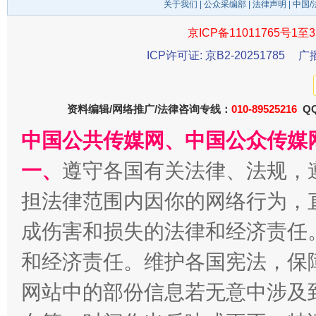
关于我们
|
公众采编部
|
法律声明
| 中国
京ICP备11011765号1至3
ICP许可证: 京B2-20251785
广
资料编辑/网络推广/法律咨询专线：
010-89525216
QQ
中国公共传媒网、中国公众传媒
一、
遵守各国有关法律、法规，
受贿1.44亿！段成刚被判无期
从幼儿
担法律范围内因你的网络行为，
成伤害和损失的法律和经济责任
和经济责任。维护各国宪法，保
网站中的部份信息若无意中涉及