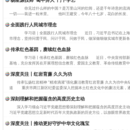
杨星源投师“蜀中异人”门下学艺
你见过什么样的中国？是万里山河的壮阔，还是千年诗意的流
一切——装进一粒米里。 他叫王建安，今年八十七岁，花白的长发、长
完善运行机制助力责任有效落实
一纸欠条
全面践行人民城市理念
学习语｜全面践行人民城市理念 近日，习近平总书记在上海
市理念，坚持问需于民、问计于民、问效于民，做深做细做实城市更新各项
传承红色基因，赓续红色血脉
学习语丨传承红色基因，赓续红色血脉 近日，中央宣传部新
基地，充分发挥其在开展理想信念教育、爱国主义教育、革命传统教育中的
深度关注丨红岩育廉 久久为功
传承弘扬红岩精神 "精准滴灌"强化廉洁教育红岩育廉 久久为功中央
道 重庆市两江新区纪委监委深入挖掘本土红色文化中的廉洁元素，通过
深刻理解和把握蕴含的高度历史主动
东山县通报“牛蛙产品抗生素超标问题”
法
深入学习领会习近平党建思想⑯深刻理解和把握蕴含的高度历史主
习近平党建思想立足新时代百年大党执政新的历史方位，以放眼世界政党兴
深度关注丨推动更好守护中华文化瑰宝