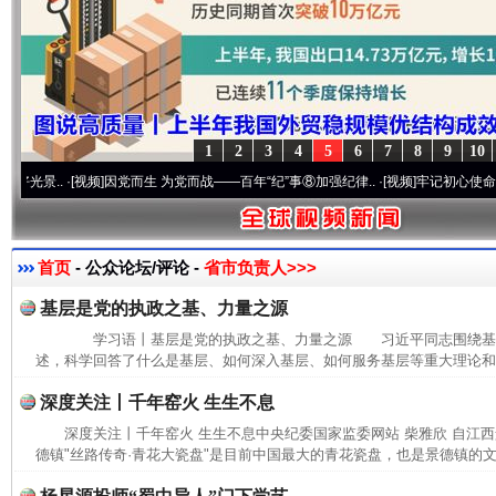
1
2
3
4
5
6
7
8
9
10
..
·[视频]
因党而生 为党而战——百年“纪”事⑧加强纪律..
·[视频]
牢记初心使命 奋进复兴
首页
- 公众论坛/评论 -
省市负责人>>>
基层是党的执政之基、力量之源
学习语丨基层是党的执政之基、力量之源 习近平同志围绕基
述，科学回答了什么是基层、如何深入基层、如何服务基层等重大理论和实
深度关注丨千年窑火 生生不息
深度关注丨千年窑火 生生不息中央纪委国家监委网站 柴雅欣 自江
德镇"丝路传奇·青花大瓷盘"是目前中国最大的青花瓷盘，也是景德镇的文