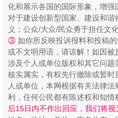
化和展示各国的国际形象，增强
“蜀中异人”王建安的艺术幻境
对于建设创新型国家、建设和谐
义；公众/大众/民众勇于担任文
③
如你所反映投诉报料和投稿的
或不文明用语，请谅解！如因被
涉及个人或单位版权和其它问题
核实属实，有权先行撤除或暂时
完善运行机制助力责任有效落实
一纸欠条
人或单位，本网根据有关法律法
利，任何公民都有陈述权和知情
后15日内不作出回应，我们将视