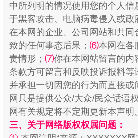
中所列明的情况使用您的个人信
于黑客攻击、电脑病毒侵入或政
在本网的企业、公司网站和共同
致的任何事态后果；
⑹
本网在各
阿坝州三大球赛在茂县开幕
规模最
责情形；
⑺
你在本网站留言的内
条款方可留言和反映投诉报料等
并承担一切因您的行为而直接或
网只是提供公众/大众/民众话语
网有关规定将不定期更新本声明
三、关于网络版权权属问题：
国家大学科技园优化重塑工作