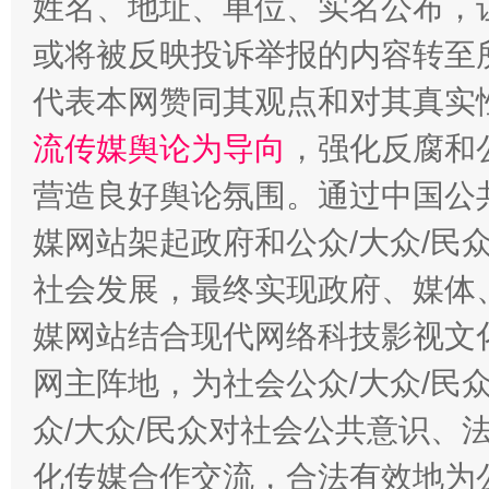
姓名、地址、单位、实名公布，让
或将被反映投诉举报的内容转至
代表本网赞同其观点和对其真实
流传媒舆论为导向
，强化反腐和
东山县通报“牛蛙产品抗生素超标问题”
法
营造良好舆论氛围。通过中国公共
媒网站架起政府和公众/大众/民
社会发展，最终实现政府、媒体、
媒网站结合现代网络科技影视文
网主阵地，为社会公众/大众/民
众/大众/民众对社会公共意识、
千年窑火 生生不息
一
化传媒合作交流，合法有效地为公