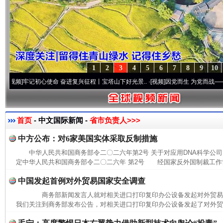
1
2
3
4
5
6
7
8
9
10
牢记初心使命 奋进复兴征程丨宝塔山下好光景..
·[视频]
因党而生 为党而战——百年“纪
首页
- 中文国际新闻 -
省市负责人>>>
中方公布：对6家美国实体采取反制措施
中华人民共和国商务部令二〇二六年第2号 关于对应用DNA科学公
定中华人民共和国商务部令二〇二六年 第2号 经国家反外国制裁工作协
中国发起首例对外贸易国家安全调查
商务部新闻发言人就对相关进口打印复印办公设备发起对外贸
我们关注到商务部发布公告，对相关进口打印复印办公设备发起了对外贸易