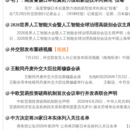
毛宁：高度警惕日本右翼势力借助新型技术向舆论“投毒”
毛宁：高度警惕日本右翼势力借助新型技术向舆论"投毒" Q 
在7月29日外交部例行记者会上，《环球时报》记者提问：近期，日本媒体
2026世界人工智能大会暨人工智能全球治理高级别会议主
2026世界人工智能大会暨人工智能全球治理高级别会议主席声明（全文
日，2026世界人工智能大会暨人工智能全球治理高级别会议在中国上海举
外交部发布重磅视频
【视频】
7月13日，外交部发言人办公室发布双语视频《南海听涛》中国
王毅同丹麦外交大臣拉斯穆森会谈
王毅同丹麦外交大臣拉斯穆森会谈 当地时间2026年7月2日
王毅在哥本哈根同丹麦外交大臣拉斯穆森举行会谈。 王毅说，中丹交往
中欧贸易投资磋商机制首次会议举行并发表联合声明
中欧贸易投资磋商机制联合声明 2026年6月29日，中华人民共
完善运行机制助力责任有效落实
一纸欠条
贸易和经济安全及机构间关系和透明度委员马罗什·谢夫乔维奇在布鲁塞尔
中方决定将20家日本实体列入关注名单
商务部公告2026年第28号 公布将20家日本实体列入关注名单