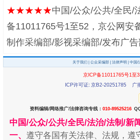
★★★★★
中国/公众/公共/全民/
备11011765号1至52，京公网安备：
东山县通报“牛蛙产品抗生素超标问题”
法
制作采编部/影视采编部/发布广告
关于我们
|
公众采编部
|
法律声明
| 中国
京ICP备11011765号1至3
ICP许可证: 京B2-20251785
广
资料编辑/网络推广/法律咨询专线：
010-89525216
QQ
中国/公众/公共/全民/法治/法制/
千年窑火 生生不息
一
一、
遵守各国有关法律、法规，遵