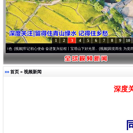
1
2
3
4
5
6
7
8
9
10
频]
牢记初心使命 奋进复兴征程丨宝塔山下好光景..
·[视频]
因党而生 为党而战——百年“
首页
»
视频新闻
深度