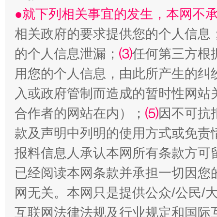
受贿1.44亿！段成刚被判无期
从幼儿
●就下列相关事宜的发生，本网不
相关政府的要求提供您的个人信息
的个人信息泄漏；
⑶
任何第三方根
用您的个人信息，由此所产生的纠
入或政府管制而造成的暂时性网站
合作者的网站在内）；
⑸
因不可抗
款及声明中列明的使用方式或免责
全民健身五年计划来了！等你上场
报料信息人承认本网所有条款方可
已经阅读本网条款并承担一切因您
网无关。本网只是提供公众/公民/
互联网法律法规及行业规定和国际