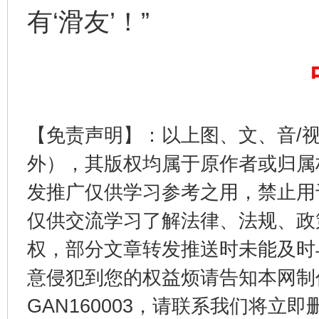
有‘滑友’！”
东山县通报“牛蛙产品抗生素超标问题”
法
【免责声明】：以上图、文、音/
外），其版权均属于原作者或归属
发推广仅供学习参考之用，禁止用
仅供交流学习了解法律、法规、政
权，部分文章转发推送时未能及时
意侵犯到您的权益烦请告知本网制作采编
GAN160003，请联系我们将立即删
千年窑火 生生不息
一