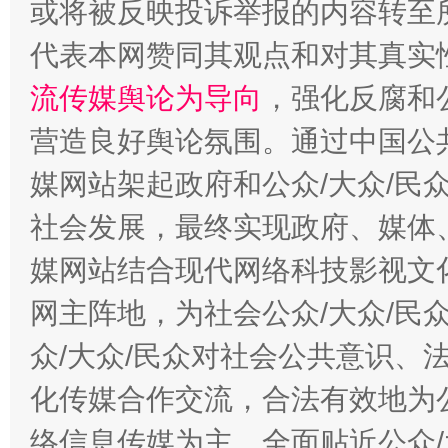
或将被反映投诉举报的内容转至
代表本网赞同其观点和对其真实
完善运行机制助力责任有效落实
一纸欠条
流传媒舆论为导向
，强化反腐和
营造良好舆论氛围。通过中国公共
媒网站架起政府和公众/大众/民
社会发展，最终实现政府、媒体、
媒网站结合现代网络科技影视文
网主阵地，为社会公众/大众/民
东山县通报“牛蛙产品抗生素超标问题”
法
众/大众/民众对社会公共意识、
化传媒合作交流，合法有效地为公
络信息传媒为主，全面贴近公众/