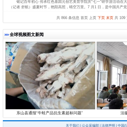
铭记百年初心 传承红色基因元创艺美育学院庆"七一"研学游活动
（记者 舒航）盛夏时节，艳阳高照，晴空万里。7 月1 日，是中国共产党建
共 866 条信息
首页
上页
下页
末页
共 109
完善运行机制助力责任有效落实
一纸欠条
全球视频图文新闻
东山县通报“牛蛙产品抗生素超标问题”
法
关于我们
|
公众采编部
|
法律声明
| 中国