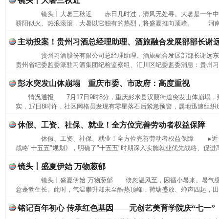
镜头丨大暑三秋近
镜头丨大暑三秋近 赤日几时过，清风无处寻。大暑是一年中
骄阳似火、热浪滚滚，大暑以它独有的热烈，将盛夏推向顶峰。 河南省
主动投案！贵州习酒总经理助理、酒旅融合发展部部长谢
贵州习酒股份有限公司总经理助理、酒旅融合发展部部长谢远
贵州省纪委监委派驻习酒集团纪检监察组、汇川区纪委监委消息：贵州习酒
彭水突发山体崩塌 重庆市委、市政府：高度重视
情况通报 7月17日9时8分，重庆彭水县汉葭街道突发山体崩塌
实，17日8时许，社区网格员发现有零星落石后紧急预警，属地迅速组织6
休假、工资、社保、就业！全方位完善劳动者权益保障
休假、工资、社保、就业！全方位完善劳动者权益保障 ▸近日
战略"十五五"规划》，明确了"十五五"时期深入实施就业优先战略、促进高
镜头丨盛夏伊始 万物葱郁
镜头丨盛夏伊始 万物葱郁 倏忽温风至，因循小暑来。暑气缓
意蓬勃生长。此时，气温攀升却未至酷热顶峰，荷塘盛放、蝉声四起，田间
铭记百年初心 传承红色基因——元创艺美育学院庆“七一”