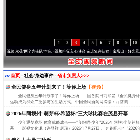
1
2
3
4
5
6
7
8
9
10
]
永葆“两个先锋队”本色
·[视频]
牢记初心使命 奋进复兴征程丨宝塔山下好光景..
·[视频]
首页
- 社会/身边事件 -
省市负责人>>>
全民健身五年计划来了！等你上场
【视频】
全民健身五年计划来了！等你上场 国务院日前印发《全民健身计划(20
运动成为群众广泛参与的生活方式。中国全民新闻网摘编：亓荃鹏
2026年阿坝州“萌芽杯·希望杯”三大球比赛在茂县开幕
少年逐梦赛场 体育赋能成长——"奔跑吧·少年"2026年阿坝州"萌芽
幕 影视文化讯（许登祥 唐瑞）2026年7月27日，"奔跑吧·少年"2026年