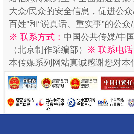
大众/民众的安全信息，促进公众
百姓”和“说真话、重实事”的公众
※ 联系方式：
中国公共传媒/中
（北京制作采编部）
※ 联系电话
千年窑火 生生不息
一
本传媒系列网站真诚感谢您对本
揭开“小金库”的免责幌子