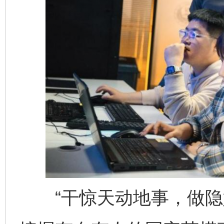
“干惊天动地事，做隐姓