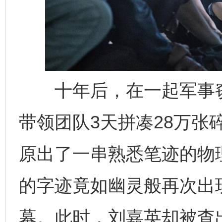
十年后，在一起军事窃
带领团队3天拼凑28万张
原出了一串熟悉笔迹的物
的字迹竟如幽灵般再次出
幕。此时，刘嘉英却被查