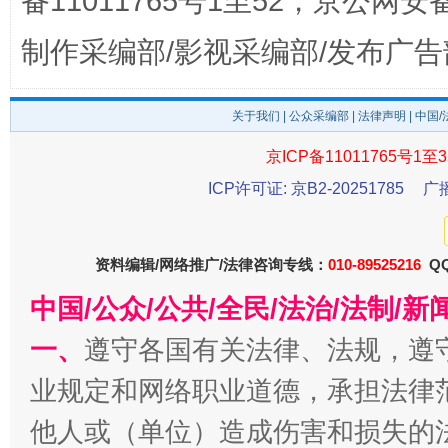
备11011765号1至52，京公网安备：
制作采编部/影视采编部/发布广告
关于我们
|
公众采编部
|
法律声明
| 中国
京ICP备11011765号1至3
ICP许可证: 京B2-20251785
广
千年窑火 生生不息
一
资料编辑/网络推广/法律咨询专线：
010-89525216
QQ
中国/公众/公共/全民/法治/法制/
一、
遵守各国有关法律、法规，遵
业规定和网络职业道德，承担法律
他人或（单位）造成伤害和损失的