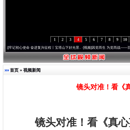
1
2
3
4
5
6
7
8
9
10
使命 奋进复兴征程丨宝塔山下好光景..
·[视频]
因党而生 为党而战——百年“纪”事⑧加强
首页
»
视频新闻
镜头对准！看《
镜头对准！看《真心英