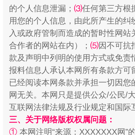
的个人信息泄漏；
⑶
任何第三方根
用您的个人信息，由此所产生的纠
全民健身五年计划来了！等你上场
入或政府管制而造成的暂时性网站
合作者的网站在内）；
⑸
因不可抗
款及声明中列明的使用方式或免责
报料信息人承认本网所有条款方可
已经阅读本网条款并承担一切因您
网无关。本网只是提供公众/公民/
互联网法律法规及行业规定和国际
阿坝州三大球赛在茂县开幕
规模最
三、关于网络版权权属问题：
①
本网注明“来源：XXXXXXX网”