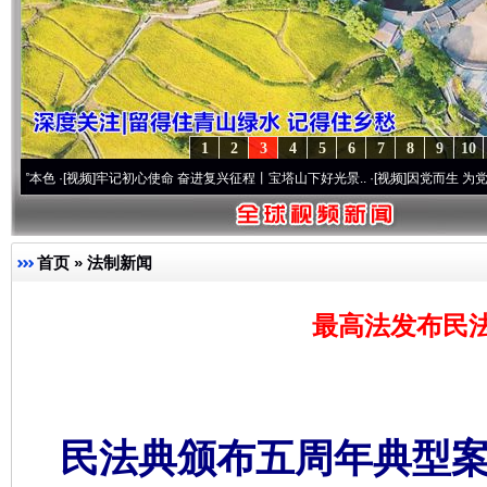
1
2
3
4
5
6
7
8
9
10
[视频]
牢记初心使命 奋进复兴征程丨宝塔山下好光景..
·[视频]
因党而生 为党而战——百年
首页
»
法制新闻
最高法发布民
民法典颁布五周年典型案