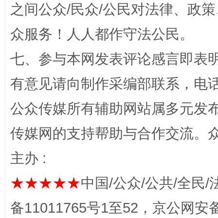
之间公众/民众/公民对法律、政
众服务！人人都作守法公民。
七、参与本网发表评论感言即表明
“蜀中异人”王建安的艺术幻境
有意见请向制作采编部联系，电话：0
公众传媒所有辅助网站属多元发
传媒网的支持帮助与合作交流。
主办 :
★★★★★
中国/公众/公共/全民/
完善运行机制助力责任有效落实
一纸欠条
备11011765号1至52，京公网安备：