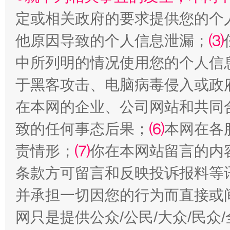
定或相关政府的要求提供您的个
他原因导致的个人信息泄漏；
⑶
受贿1.44亿！段成刚被判无期
从幼儿
中所列明的情况使用您的个人信
于黑客攻击、电脑病毒侵入或政
在本网的企业、公司网站和共同
致的任何事态后果；
⑹
本网在各
责情形；
⑺
你在本网站留言的内
条款方可留言和反映投诉报料等
全民健身五年计划来了！等你上场
并承担一切因您的行为而直接或
网只是提供公众/公民/大众/民