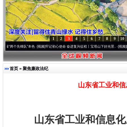
1
2
3
4
5
6
7
8
9
10
个先锋队”本色
·[视频]
牢记初心使命 奋进复兴征程丨宝塔山下好光景..
·[视频]
因党而生 
首页
»
聚焦廉政法纪
山东省工业和信
山东省工业和信息化厅