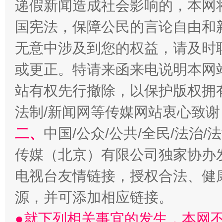
递假新闻造成社会影响的，本网
千年窑火 生生不息
一
国宪法，保障公民的言论自由和
无意中涉及到您的权益，请及时
或更正。特请来函来电说明本网
站有权先行撤除，以保护版权拥有者
法制/新闻网等传媒网站衷心致谢
二、
中国/公众/公共/全民/法治
揭开“小金库”的免责幌子
传媒（北京）有限公司独家协办
电视台友情链接，授权合法、健
源，并可添加相应链接。
●就下列相关事宜的发生，本网