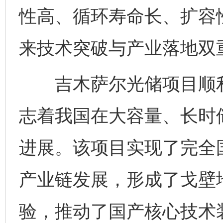
性高、循环寿命长、扩容
来技术突破与产业落地双
吉木萨尔光储项目顺利
志着我国在大容量、长时
进展。该项目实现了完全
产业链发展，形成了戈壁
验，推动了国产核心技术