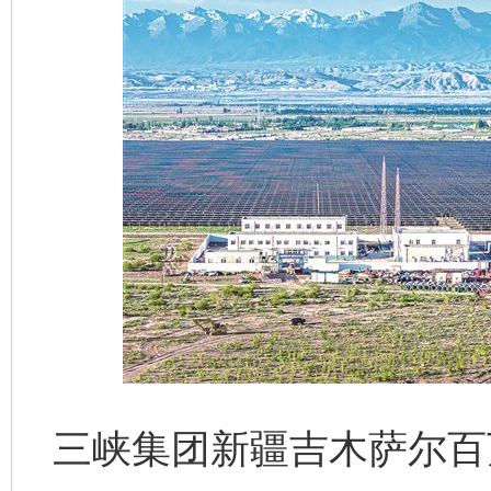
三峡集团新疆吉木萨尔百