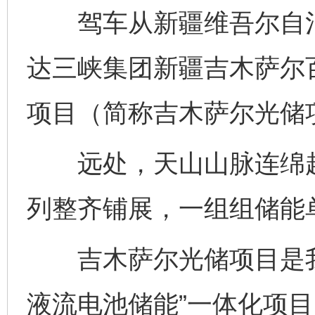
驾车从新疆维吾尔自治
达三峡集团新疆吉木萨尔
项目（简称吉木萨尔光储
远处，天山山脉连绵起
列整齐铺展，一组组储能
吉木萨尔光储项目是我
液流电池储能”一体化项