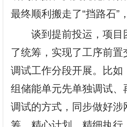
最终顺利搬走了“挡路石”
谈到提前投运，项目团
了统筹，实现了工序前置
调试工作分段开展。比如
组储能单元先单独调试、
调试的方式，同步做好涉
筹、精心计划、精细执行