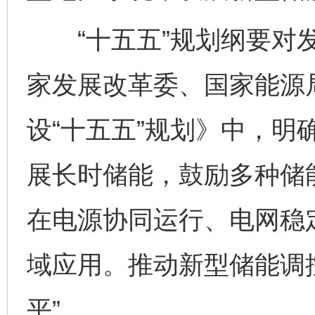
“十五五”规划纲要对发
家发展改革委、国家能源
设“十五五”规划》中，明
展长时储能，鼓励多种储
在电源协同运行、电网稳
域应用。推动新型储能调
平”。