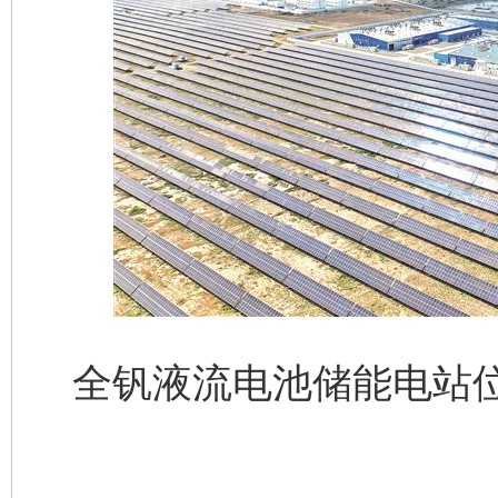
全钒液流电池储能电站位