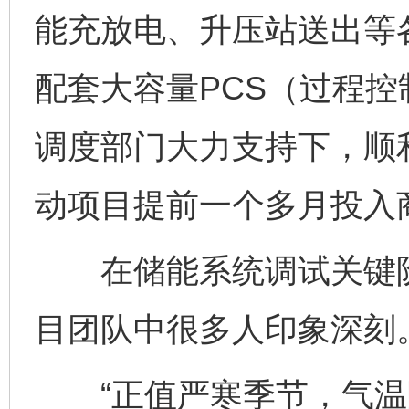
能充放电、升压站送出等
配套大容量PCS（过程
调度部门大力支持下，顺
动项目提前一个多月投入
在储能系统调试关键阶段
目团队中很多人印象深刻
“正值严寒季节，气温降