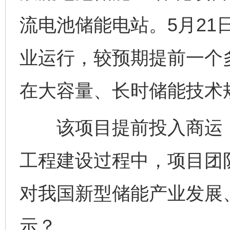
流电池储能电站。5月21
业运行，较预期提前一个
在大容量、长时储能技术
该项目提前投入商运，
工程建设过程中，项目团
对我国新型储能产业发展
示？