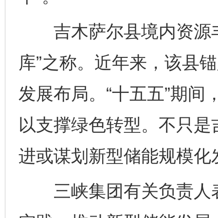
吉木萨尔县境内资源丰
库”之称。近年来，该县锚
发展布局。“十五五”期间
以支撑绿色转型。不只是
进或谋划新型储能规模化
三峡集团有关负责人表