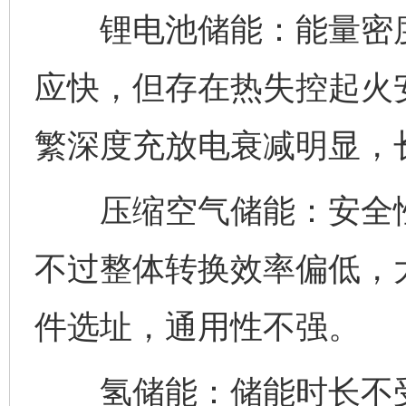
锂电池储能：能量密度
应快，但存在热失控起火
繁深度充放电衰减明显，
压缩空气储能：安全性
不过整体转换效率偏低，
件选址，通用性不强。
氢储能：储能时长不受