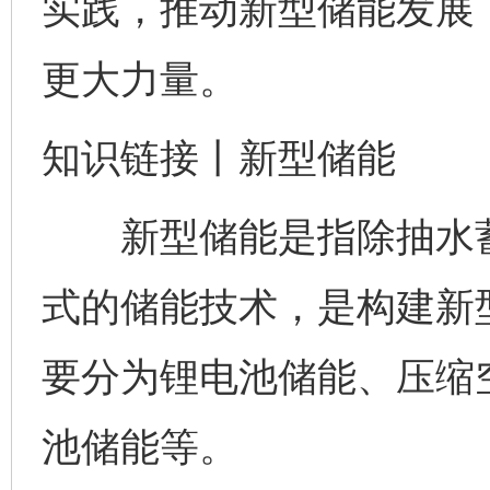
实践，推动新型储能发展
更大力量。
知识链接丨新型储能
新型储能是指除抽水蓄
式的储能技术，是构建新
要分为锂电池储能、压缩
池储能等。