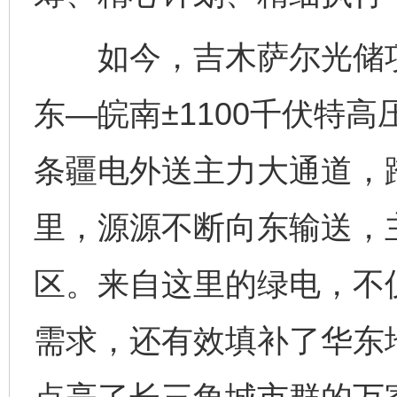
如今，吉木萨尔光储项
东—皖南±1100千伏特
条疆电外送主力大通道，跨
里，源源不断向东输送，
区。来自这里的绿电，不
需求，还有效填补了华东