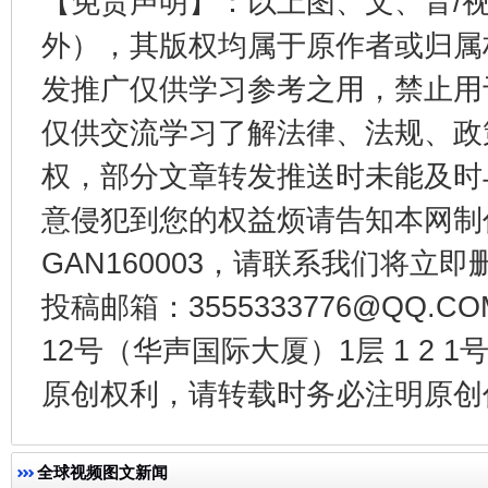
【免责声明】：以上图、文、音/
外），其版权均属于原作者或归属
发推广仅供学习参考之用，禁止用
仅供交流学习了解法律、法规、政
权，部分文章转发推送时未能及时
东山县通报“牛蛙产品抗生素超标问题”
法
意侵犯到您的权益烦请告知本网制作采编
GAN160003，请联系我们将立即删
投稿邮箱：3555333776@QQ
12号（华声国际大厦）1层 1 2
原创权利，请转载时务必注明原创作
全球视频图文新闻
千年窑火 生生不息
一