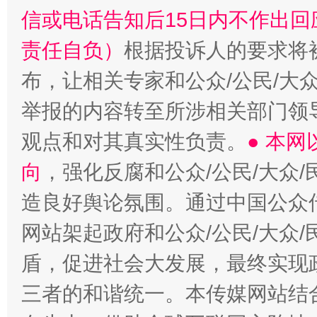
“蜀中异人”王建安的艺术幻境
信或电话告知后15日内不作出
责任自负）
根据投诉人的要求将
布，让相关专家和公众/公民/大
举报的内容转至所涉相关部门领
观点和对其真实性负责。
● 本
向
，强化反腐和公众/公民/大众
造良好舆论氛围。通过中国公众传
网站架起政府和公众/公民/大众
盾，促进社会大发展，最终实现政
三者的和谐统一。本传媒网站结