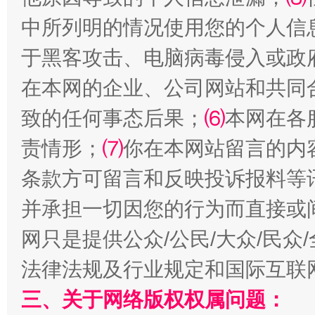
中所列明的情况使用您的个人信
受贿1.44亿！段成刚被判无期
从幼儿
于黑客攻击、电脑病毒侵入或政
在本网的企业、公司网站和共同
致的任何事态后果；
⑹
本网在各
责情形；
⑺
你在本网站留言的内
条款方可留言和反映投诉报料等
并承担一切因您的行为而直接或
全民健身五年计划来了！等你上场
网只是提供公众/公民/大众/民
法律法规及行业规定和国际互联
三、关于网络版权权属问题：