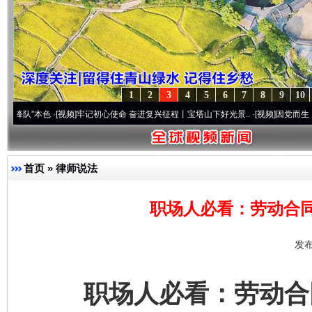
1
2
3
4
5
6
7
8
9
10
本色
·[视频]
牢记初心使命 奋进复兴征程丨宝塔山下好光景..
·[视频]
因党而生 为党而战—
首页
»
律师说法
职场人必看：劳动合
发布
职场人必看：劳动合同