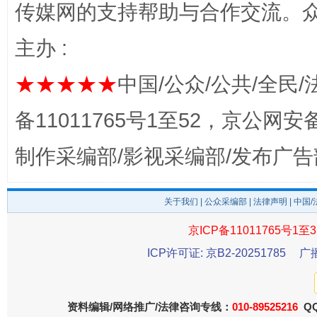
传媒网的支持帮助与合作交流。
完善运行机制助力责任有效落实
一纸欠条
主办 :
★★★★★
中国/公众/公共/全民/
备11011765号1至52，京公网安备：
制作采编部/影视采编部/发布广告
关于我们
|
公众采编部
|
法律声明
| 中国
东山县通报“牛蛙产品抗生素超标问题”
法
京ICP备11011765号1至3
ICP许可证: 京B2-20251785
广
资料编辑/网络推广/法律咨询专线：
010-89525216
QQ