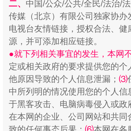
二、
中国/公众/公共/全民/法治
传媒（北京）有限公司独家协办
电视台友情链接，授权合法、健
源，并可添加相应链接。
●就下列相关事宜的发生，本网
受贿1.44亿！段成刚被判无期
从幼儿
定或相关政府的要求提供您的个
他原因导致的个人信息泄漏；
⑶
中所列明的情况使用您的个人信
于黑客攻击、电脑病毒侵入或政
在本网的企业、公司网站和共同
致的任何事态后果；
⑹
本网在各