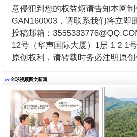
意侵犯到您的权益烦请告知本网制作采编
GAN160003，请联系我们将立即删
投稿邮箱：3555333776@QQ
12号（华声国际大厦）1层 1 2
千年窑火 生生不息
一
原创权利，请转载时务必注明原创作
全球视频图文新闻
揭开“小金库”的免责幌子