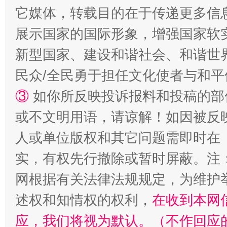
它媒体，转载目的在于传递更多信
展示国家的国际形象，增强国家软
新型国家、建设和谐社会、和谐世界
国家大学科技园优化重塑工作
民众/全民勇于担任文化使者与和
③
如你所反映投诉报料和投稿的部
或不文明用语，请谅解！如因被反
人或单位版权和其它问题需即时在
实，有权先行撤除或暂时屏蔽。注
网根据有关法律法规规定，为维护
述权和知情权的权利，
在收到本网
扯下公款旅游的“隐身衣”
如何以同
应，我们将视为默认。（不作回应