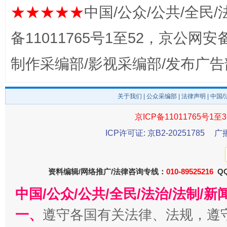
★★★★★
中国/公众/公共/全民/
完善运行机制助力责任有效落实
一纸欠条
备11011765号1至52，京公网安备：
制作采编部/影视采编部/发布广告
关于我们
|
公众采编部
|
法律声明
| 中国
京ICP备11011765号1至3
ICP许可证: 京B2-20251785
广
东山县通报“牛蛙产品抗生素超标问题”
法
资料编辑/网络推广/法律咨询专线：
010-89525216
QQ
中国/公众/公共/全民/法治/法制/
一、
遵守各国有关法律、法规，遵