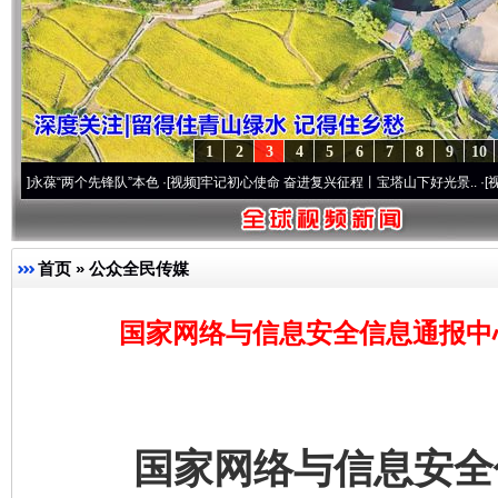
1
2
3
4
5
6
7
8
9
10
两个先锋队”本色
·[视频]
牢记初心使命 奋进复兴征程丨宝塔山下好光景..
·[视频]
因党而生
首页
»
公众全民传媒
国家网络与信息安全信息通报中
国家网络与信息安全信