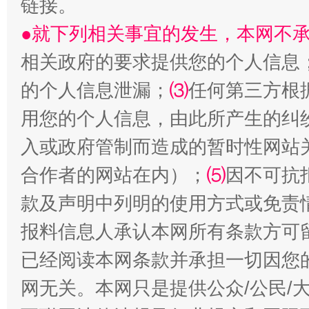
链接。
●就下列相关事宜的发生，本网不
相关政府的要求提供您的个人信息
的个人信息泄漏；
⑶
任何第三方根
用您的个人信息，由此所产生的纠
受贿1.44亿！段成刚被判无期
从幼儿
入或政府管制而造成的暂时性网站
合作者的网站在内）；
⑸
因不可抗
款及声明中列明的使用方式或免责
报料信息人承认本网所有条款方可
已经阅读本网条款并承担一切因您
网无关。本网只是提供公众/公民/