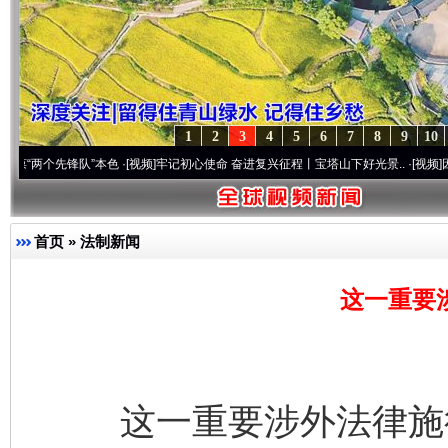
1
2
3
4
5
6
7
8
9
10
先锋队”本色
·[视频]
牢记初心使命 奋进复兴征程丨宝塔山下好光景..
·[视频]
因党而生 为
首页
»
法制新闻
这一重要
这一重要涉外法律施