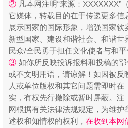
②
凡本网注明“来源：XXXXXX
它媒体，转载目的在于传递更多信
展示国家的国际形象，增强国家软
国家大学科技园优化重塑工作
新型国家、建设和谐社会、和谐世界
民众/全民勇于担任文化使者与和
③
如你所反映投诉报料和投稿的部
或不文明用语，请谅解！如因被反
人或单位版权和其它问题需即时在
实，有权先行撤除或暂时屏蔽。注
扯下公款旅游的“隐身衣”
如何以同
网根据有关法律法规规定，为维护
述权和知情权的权利，
在收到本网