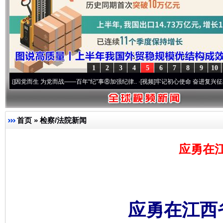
1
2
3
4
5
6
7
8
9
10
生 为党而战——百年“纪”事⑧加强纪律..
·[视频]
牢记初心使命 奋进复兴征程丨“转折之城
首页
»
检察/法院新闻
应勇在
应勇在江西