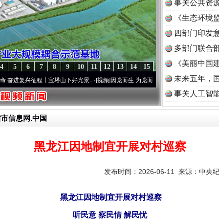
事关公共资
《生态环境监
读
四部门印发
多部门联合部
《美丽中国建
4
5
6
7
8
9
10
11
12
13
14
15
未来五年，
征程丨宝塔山下好光景..
·[视频]
因党而生 为党而战——百年“纪”事⑧加强纪律..
·[视频]
事关人工智
省市信息网.中国
黑龙江因地制宜开展对村巡察
发布时间：2026-06-11 来源：
中央
黑龙江因地制宜开展对村巡察
听民意 察民情 解民忧