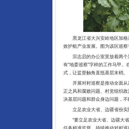
黑龙江省大兴安岭地区加格达
效护航产业发展。图为该区巡察
宗志启的办公室里放着两个黑
有“地委巡察”字样的工作马甲
式，让监督触角直抵基层末梢。
开展对村巡察是推动全面从严
正之风和腐败问题、村党组织政
决基层问题和群众身边问题，不
立足农业大省、边疆省份实际
“要立足农业大省、边疆大省
任务精准监督，持续推动对村巡