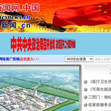
>
网络推广投稿
点击进入>>>
《医疗卫生
《可再生能源
三部门：做好
促家政服务业