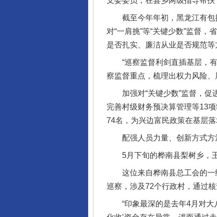
支委委员，在县乡两级指导帮扶
截至今年年初，黑龙江有包括鄂
对“一肩挑”等“关键少数”监
是否扎实、廉洁从业是否规范等
“巡察监督利剑直插基层，有力
察监督重点，梳理出权力风险、
加强对“关键少数”监督，促进
完善村级财务预决算管理等13
74名，为兴边富民政策在基层
配强人员力量、创新方式方法
5月下旬的桦南县梨树乡，王丽
这位来自桦南县总工会的一级
巡察，涉及72个行政村，通过
“印象最深的是去年4月对大八