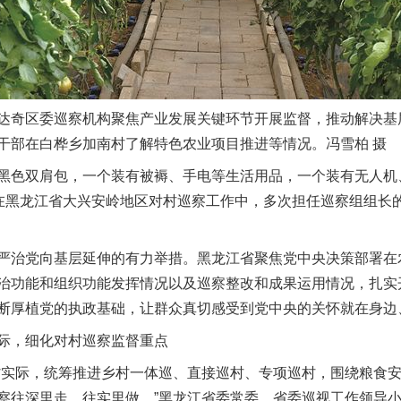
奇区委巡察机构聚焦产业发展关键环节开展监督，推动解决基
干部在白桦乡加南村了解特色农业项目推进等情况。冯雪柏 摄
色双肩包，一个装有被褥、手电等生活用品，一个装有无人机
。在黑龙江省大兴安岭地区对村巡察工作中，多次担任巡察组组长的
治党向基层延伸的有力举措。黑龙江省聚焦党中央决策部署在
治功能和组织功能发挥情况以及巡察整改和成果运用情况，扎实
断厚植党的执政基础，让群众真切感受到党中央的关怀就在身边
，细化对村巡察监督重点
实际，统筹推进乡村一体巡、直接巡村、专项巡村，围绕粮食安
察往深里走、往实里做。”黑龙江省委常委、省委巡视工作领导