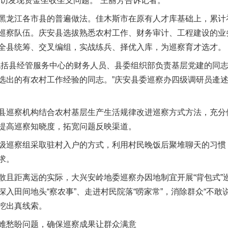
走访发现资金坐收坐支问题。”王丽芳告诉记者。
江各市县的普遍做法。佳木斯市在原有人才库基础上，累计补
巡察队伍。庆安县选拔熟悉农村工作、财务审计、工程建设的业
全县统筹、交叉编组，实战练兵、择优入库，为巡察育才选才。
括县经管服务中心的财务人员、县委组织部负责基层党建的同志
选出的有农村工作经验的同志。”庆安县委巡察办四级调研员逄
巡察机构结合农村基层生产生活规律改进巡察方式方法，充分
提高巡察知晓度，拓宽问题反映渠道。
巡察组采取驻村入户的方式，利用村民晚饭后聚堆聊天的习惯
求。
距离远的实际，大兴安岭地委巡察办因地制宜开展“背包式”
入田间地头“察农事”、走进村民院落“唠家常”，消除群众“不敢
挖出真线索。
愁盼问题，确保巡察成果让群众满意