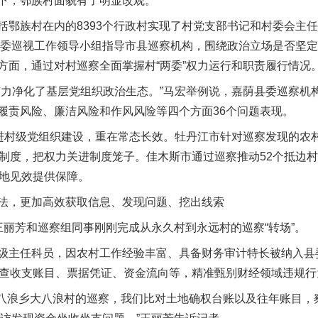
下，鄂族村面貌有了明显改观。
族村在内的8393个行政村实现了村党支部书记和村委会主任“
督，省委巡视工作领导小组指导市县巡察机构，围绕政治立场是否坚
方面，通过对村巡察全面掌握村“两委”权力运行和职责履行情况
净化了基层党组织政治生态。”马宏举例说，嘉荫县委巡察机构
履责风险、廉洁风险和作风风险等四个方面36个问题表现。
村级党组织建设，重在常态长效。牡丹江市针对巡察发现的农村
项制度，把权力关进制度笼子。佳木斯市通过巡察推动52个抵边
落地见效提供保障。
，更加高效获取信息、发现问题、挖出线索
芳和巡察组同事刚刚完成从永久村到永远村的巡察“转场”。
主任科员，因农村工作经验丰富、具备财务审计特长被纳入县委
核查收支账目、票据凭证、资金流向等，精准甄别财经领域违规行
浪乡大八浪村的巡察，我们比对土地确权台账以及往年账目，察觉