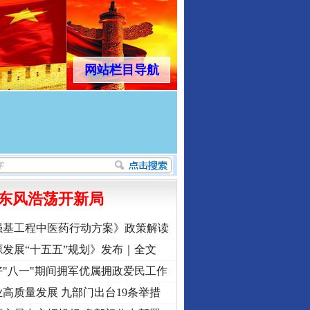
网站栏目导航
东风浩荡开新局
强基工程中医药行动方案》政策解读
发展“十五五”规划》发布｜全文
"八一"期间拥军优属拥政爱民工作
高质量发展 九部门出台19条举措