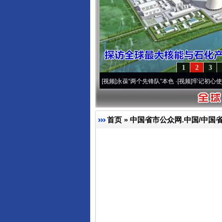
1
2
3
周年 深刻改变雪域高原..
·[视频]
永葆“两个先锋队”本色
·[视频]
牢记初心使命 奋进复兴
首页
»
中国省市公众网.中国/中国