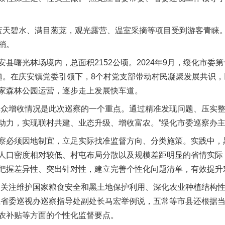
天碧水、满目葱茏，观光露营、温室采摘等项目受到游客青睐。
梢。
曙光林场境内，总面积2152公顷。2024年9月，绥化市委
题。在庆安镇党委引领下，8个村党支部带动村民凝聚发展共识
家森林公园运营，逐步走上发展快车道。
众增收情况是此次巡察的一个重点。通过精准发现问题、压实整
动力，实现联村共建、业态升级、增收富农。”绥化市委巡察办
必须因地制宜，立足实际找准监督方向、分类施策。实践中，
人口密度相对较低、村屯布局分散以及规模差距明显的省情实际，
把握差异性、突出针对性，建立完善个性化问题清单，有效提升
关注维护国家粮食安全和黑土地保护利用、深化农业种植结构性
江省委巡视办巡察指导处副处长马宏举例说，五常等市县还根据
农补贴等方面的个性化监督要点。