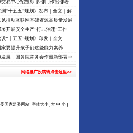
源交易中心招投标 多部门作出部署
测“十五五”规划》发布｜全文｜解
意见推动互联网基础资源高质量发展
署开展安全生产“打非治违”工作
设“十五五”规划》印发｜全文
国家要提升孩子们这些能力素养
牢记初心使命 奋进复兴征程丨“转折之城”激荡..
·[视频]
牢记初心使命 奋进复兴征程丨红船
能发展，国务院常务会作最新部署⇒
网络推广投稿请点击这里>>
纪委国家监委网站
字体大小[
大
中
小
]