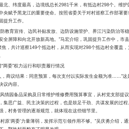
、纬度最高，边境线总长2981千米，有抵边村298个。维护
中央赋予黑龙江的重要使命。按照省委关于对村巡察工作部署要求
固提升工作。
防教育宣传、边民补贴发放、边防设施管护、界江污染防治等稳
安全屏障和向北开放新高地。”马宏介绍，巩固提升工作中，市
聚焦，共计巡察149个抵边村，从而实现对298个抵边村全覆盖
。
“两委”权力运行和职责履行情况
人，商议结果：同意预算，每次支付以实际发生金额为准……”这
决议内容。
风情园备品采购及日常维护维修费用预算事宜，从村党支部提议到
，集思广益、民主决策的过程，也是鼓足干劲、共谋发展的过程
强，村务管理的逐渐规范，就体现在这些细节里。
原‘两委’力量薄弱，发挥示范引领作用不够。”吴庆勇介绍，