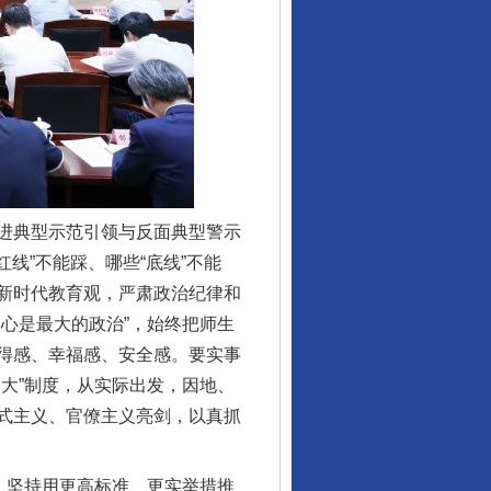
让核能赋能千行百业
进典型示范引领与反面典型警示
线”不能踩、哪些“底线”不能
新时代教育观，严肃政治纪律和
心是最大的政治”，始终把师生
从数据变化看反腐深化
得感、幸福感、安全感。要实事
大”制度，从实际出发，因地、
式主义、官僚主义亮剑，以真抓
。坚持用更高标准、更实举措推