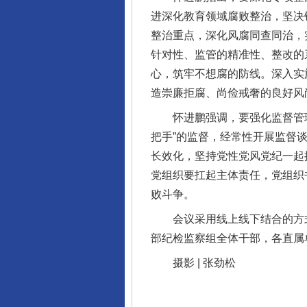
进深化教育领域腐败整治，坚决
整治重点，深化风腐同查同治，
针对性、监管的精准性、整改的
心，筑牢不想腐的防线。深入实
揭开“小金库”的免责幌子
造崇廉拒腐、尚俭戒奢的良好风
怀进鹏强调，要强化监督管理，
把手”的监督，经常性开展监督
长效化，坚持党性党风党纪一起
党组织要扛起主体责任，党组织
败斗争。
会议采用线上线下结合的方式
部纪检监察组全体干部，各直属
摄影 | 张劲松
受贿1.44亿！段成刚被判无期