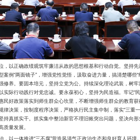
题”
法徽映军营 权益有保障
，以正确政绩观筑牢廉洁从政的思想根基和行动自觉。坚持先
案例“两面镜子”，增强党性觉悟，汲取奋进力量，搞清楚哪些“红
强修养。要固本培元，坚持立党为公。持续深化理论武装，树牢
以实际行动践行对党忠诚。要永葆初心，坚持为民造福。牢记“民
一批国家标准开始实施
惠民好政策落实到师生群众心坎里，不断增强师生群众的教育获
规律决策，按制度程序决策，严格执行民主集中制，落实“三重一
坚持真抓实干。抓实集中整治新官不理旧账突出问题，坚决向形
高质量发展。
以一体推进“三不腐”营造风清气正政治生态和良好育人环境