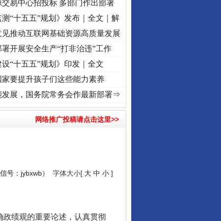
源交易中心招投标 多部门作出部署
测“十五五”规划》发布｜全文｜解
意见推动互联网基础资源高质量发展
署开展安全生产“打非治违”工作
设“十五五”规划》印发｜全文
国家要提升孩子们这些能力素养
程丨红船起航处 潮起..
·[视频]
一首歌的时间，读懂乐至的“诗与远方”
·[视频]
从《水浒
能发展，国务院常务会作最新部署⇒
网络推广投稿请点击这里>>
号：jybxwb）
字体大小[
大
中
小
]
确政绩观的重要论述，认真贯彻