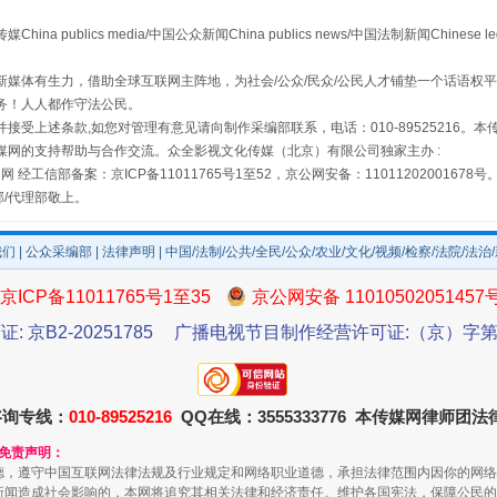
publics media/中国公众新闻China publics news/中国法制新闻Chinese l
媒体有生力，借助全球互联网主阵地，为社会/公众/民众/公民人才铺垫一个话语权平
务！人人都作守法公民。
如何以同查同治破解风腐交织难题
接受上述条款,如您对管理有意见请向制作采编部联系，电话：010-89525216。
媒网的支持帮助与合作交流。众全影视文化传媒（北京）有限公司独家主办 :
网 经工信部备案：京ICP备11011765号1至52，京公网安备：11011202001678号
部/代理部敬上。
我们
|
公众采编部
|
法律声明
| 中国/法制/公共/全民/公众/农业/文化/视频/检察/法院/法治
京ICP备11011765号1至35
京公网安备 11010502051457
证: 京B2-20251785
广播电视节目制作经营许可证:（京）字第3
咨询专线：
010-89525216
QQ在线：3555333776 本传媒网律师团
一颗心始终滚烫
和免责声明：
德，遵守中国互联网法律法规及行业规定和网络职业道德，承担法律范围内因你的网络
新闻造成社会影响的，本网将追究其相关法律和经济责任。维护各国宪法，保障公民的