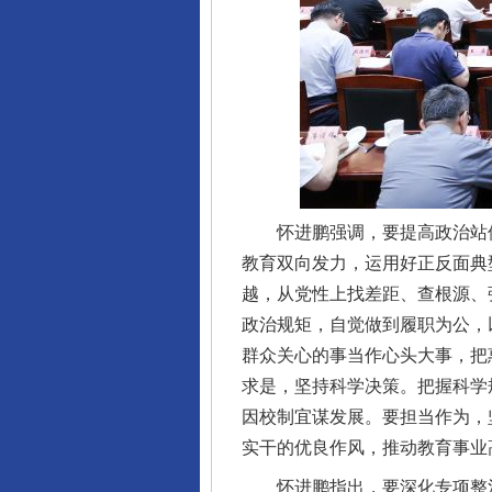
东山县通报“牛蛙产品抗生素超标问
怀进鹏强调，要提高政治站位
教育双向发力，运用好正反面典型
越，从党性上找差距、查根源、
政治规矩，自觉做到履职为公，
千年窑火 生生不息
群众关心的事当作心头大事，把
求是，坚持科学决策。把握科学
因校制宜谋发展。要担当作为，
实干的优良作风，推动教育事业
怀进鹏指出，要深化专项整治，