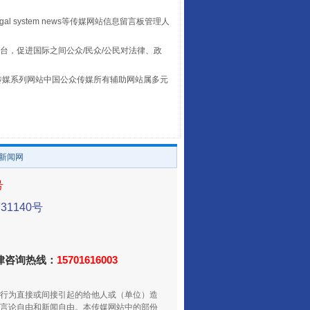
egal system news等传媒网站信息留言板管理人
台，促进国际之间公众/民众/公民对法律、政
养老服务师职业资格制度暂行规定
本传媒系列网站中国公众传媒所有辅助网站属多元
。
/新闻网
号
1140号
法律咨询热线：
15701616003
还老百姓一个明白家底
行为直接或间接引起的给他人或（单位）造
言论自由和新闻自由。本传媒网站中的部份