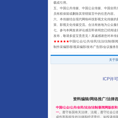
载或引用。
五、中国公共传媒、中国公众传媒、中国全民传媒China 
员有权保留或删除其管辖留言中的任意内容。
六、本传媒结合现代网络科技影视文化传媒的新
策、影视文化传媒交流。合法有效地为公众服
扯下公款旅游的“隐身衣”
七、参与本网发表评论感言即表明您已经阅读并
发布，敬请多提宝贵意见！真诚感谢您对本传
★★★★★
中国/公众/公共/全民/法治/法制/新闻
制作采编部/影视采编部/发布广告部/会议服务
关于
ICP许可
资料编辑/网络推广/法律
“蜀中异人”王建安的艺术幻境
中国/公众/公共/全民/法治/法制/新闻网版权
一、
遵守各国有关法律、法规，遵守社会公
成伤害和损失的法律和经济责任。如投递假