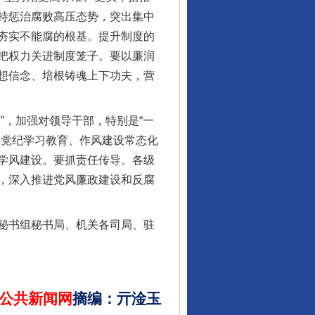
持惩治腐败高压态势，突出集中
夯实不能腐的根基。提升制度的
把权力关进制度笼子。要以廉润
想信念、培根铸魂上下功夫，营
酒驾未被当场查获能处罚吗
，加强对领导干部，特别是“一
进党纪学习教育、作风建设常态化
学风建设。要抓责任传导。各级
，深入推进党风廉政建设和反腐
秘书组秘书局、机关各司局、驻
“后车司机肯定在骂我”
公共新闻网
摘编
：
亓淦玉