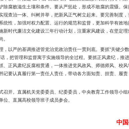
铲除腐败滋生土壤和条件。要从严惩处，形成不敢腐的震慑。保
实现查治一体、纠树并举，把新风正气树立起来。要完善制度，
系统性，加强对权力配置、运行的规范和监督，更加科学有效地
施新时代廉洁文化建设三年行动计划，注重家风建设，在坚定理
以产业富民促振兴
尚。
以严的基调推进管党治党政治责任一贯到底。要抓“关键少数”
谈话，把管理和监督寓于实施领导的全过程。要抓正风肃纪，推
抓、正风肃纪反腐相贯通，一体推进党风政风、师德师风、校风
书记要认真履行第一责任人责任，带动各方面知责、担责、履责
召开。直属机关党委委员、纪委委员，中央教育工作领导小组
单位、直属高校领导班子成员参会。
从幼儿园到大学，有这些资助
中国