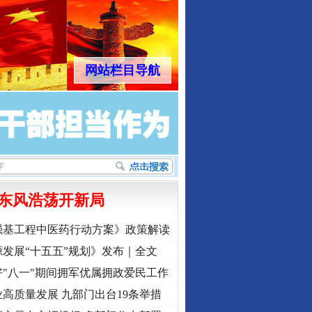
网站栏目导航
东风浩荡开新局
强基工程中医药行动方案》政策解读
发展“十五五”规划》发布｜全文
"八一"期间拥军优属拥政爱民工作
高质量发展 九部门出台19条举措