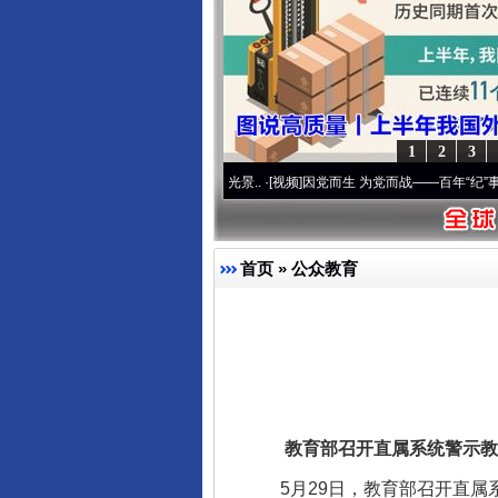
1
2
3
奋进复兴征程丨宝塔山下好光景..
·[视频]
因党而生 为党而战——百年“纪”事⑧加强纪律.
首页
»
公众教育
教育部召开直属系统警示教
5月29日，教育部召开直属系