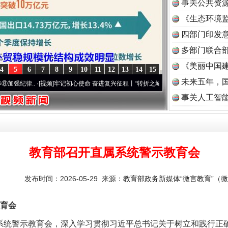
事关公共资
《生态环境监
读
四部门印发
多部门联合部
《美丽中国建
4
5
6
7
8
9
10
11
12
13
14
15
未来五年，
.
·[视频]
牢记初心使命 奋进复兴征程丨“转折之城”激荡..
·[视频]
牢记初心使命 奋进复兴征
事关人工智
教育部召开直属系统警示教育会
发布时间：2026-05-29 来源：
教育部政务新媒体“微言教育”（微信
育会
统警示教育会，深入学习贯彻习近平总书记关于树立和践行正