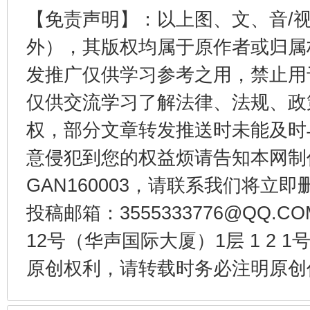
东山县通报“牛蛙产品抗生素超标问题”
法
【免责声明】：以上图、文、音/
外），其版权均属于原作者或归属
发推广仅供学习参考之用，禁止用
仅供交流学习了解法律、法规、政
权，部分文章转发推送时未能及时
意侵犯到您的权益烦请告知本网制作采编
GAN160003，请联系我们将立即删
千年窑火 生生不息
一
投稿邮箱：3555333776@QQ
12号（华声国际大厦）1层 1 2
原创权利，请转载时务必注明原创作