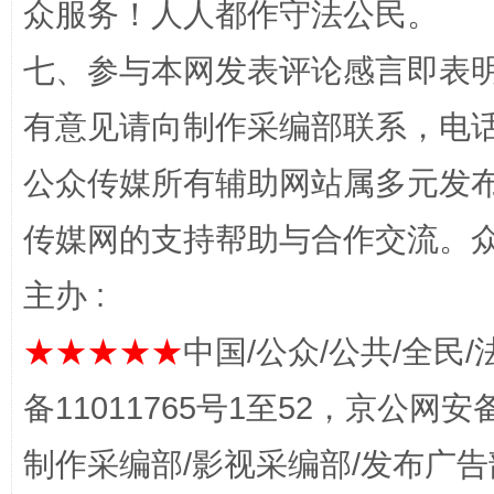
众服务！人人都作守法公民。
七、参与本网发表评论感言即表明
有意见请向制作采编部联系，电话：0
公众传媒所有辅助网站属多元发
完善运行机制助力责任有效落实
一纸欠条
传媒网的支持帮助与合作交流。
主办 :
★★★★★
中国/公众/公共/全民/
备11011765号1至52，京公网安备：
制作采编部/影视采编部/发布广告
东山县通报“牛蛙产品抗生素超标问题”
法