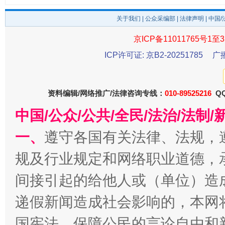
关于我们
|
公众采编部
|
法律声明
| 中国
京ICP备11011765号1至3
ICP许可证: 京B2-20251785
广
资料编辑/网络推广/法律咨询专线：
010-89525216
QQ
中国/公众/公共/全民/法治/法
千年窑火 生生不息
一
一、
遵守各国有关法律、法规，
规及行业规定和网络职业道德，
间接引起的给他人或（单位）造
递假新闻造成社会影响的，本网
国宪法，保障公民的言论自由和