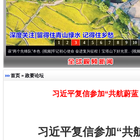
1
2
3
4
5
6
7
8
9
10
个先锋队”本色
·[视频]
牢记初心使命 奋进复兴征程丨宝塔山下好光景..
·[视频]
因党而生 
首页
»
政要论坛
习近平复信参加“共航蔚蓝
习近平复信参加“共航