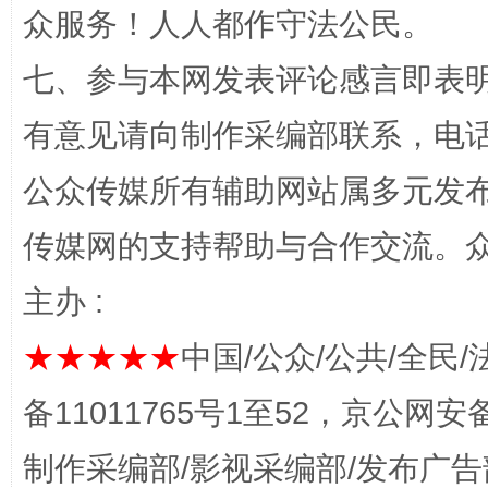
众服务！人人都作守法公民。
七、参与本网发表评论感言即表明
“蜀中异人”王建安的艺术幻境
有意见请向制作采编部联系，电话：0
公众传媒所有辅助网站属多元发
传媒网的支持帮助与合作交流。
主办 :
★★★★★
中国/公众/公共/全民/
完善运行机制助力责任有效落实
一纸欠条
备11011765号1至52，京公网安备：
制作采编部/影视采编部/发布广告