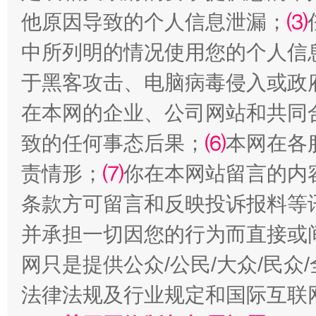
他原因导致的个人信息泄漏；
⑶
中所列明的情况使用您的个人信
受贿1.44亿！段成刚被判无期
从幼儿
于黑客攻击、电脑病毒侵入或政
在本网的企业、公司网站和共同
致的任何事态后果；
⑹
本网在各
责情形；
⑺
你在本网站留言的内
条款方可留言和反映投诉报料等
并承担一切因您的行为而直接或
全民健身五年计划来了！等你上场
网只是提供公众/公民/大众/民
法律法规及行业规定和国际互联