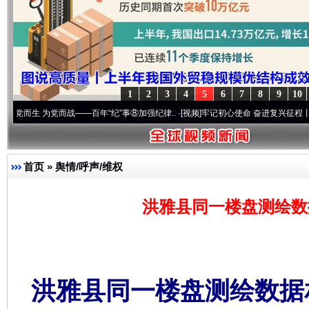
1
2
3
4
5
6
7
8
9
10
党而战——百年“纪”事⑧加强纪律..
·[视频]
牢记初心使命 奋进复兴征程丨“转折之城”激荡
首页
»
舆情/呼声/维权
洪雅县同一楼盘测绘数据
洪雅县同一楼盘测绘数据相