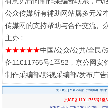
有意见请向制作采编部联系，电话：0
公众传媒所有辅助网站属多元发
传媒网的支持帮助与合作交流。
主办 :
★★★★★
中国/公众/公共/全民/
备11011765号1至52，京公网安备：
东山县通报“牛蛙产品抗生素超标问题”
法
制作采编部/影视采编部/发布广告
关于我们
|
公众采编部
|
法律声明
| 中国
京ICP备11011765号1至3
ICP许可证: 京B2-20251785
广