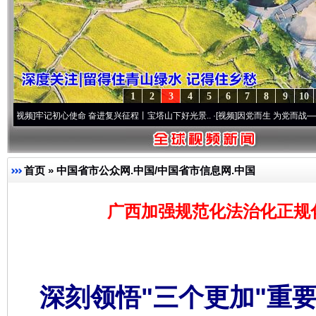
1
2
3
4
5
6
7
8
9
10
记初心使命 奋进复兴征程丨宝塔山下好光景..
·[视频]
因党而生 为党而战——百年“纪”事
首页
»
中国省市公众网.中国/中国省市信息网.中国
广西加强规范化法治化正规化
深刻领悟"三个更加"重要