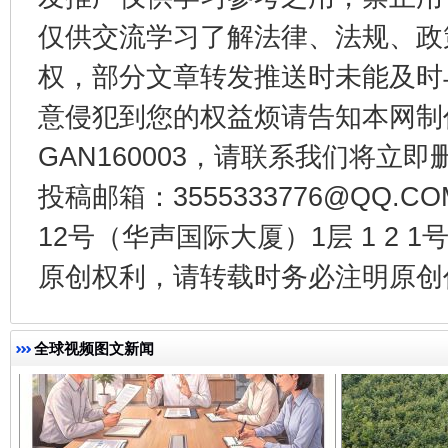
仅供交流学习了解法律、法规、政
权，部分文章转发推送时未能及时
意侵犯到您的权益烦请告知本网制作采编
千年窑火 生生不息
一
GAN160003，请联系我们将立即删
投稿邮箱：3555333776@QQ
12号（华声国际大厦）1层 1 2
原创权利，请转载时务必注明原创作
全球视频图文新闻
揭开“小金库”的免责幌子