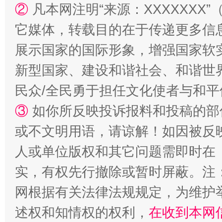
②
凡本网注明“来源：XXXXXX
扯下公款旅游的“隐身衣”
如何以同
它媒体，转载目的在于传递更多信
展示国家的国际形象，增强国家软
新型国家、建设和谐社会、和谐世界
民众/全民勇于担任文化使者与和
③
如你所反映投诉报料和投稿的部
或不文明用语，请谅解！如因被反
人或单位版权和其它问题需即时在
“蜀中异人”王建安的艺术幻境
实，有权先行撤除或暂时屏蔽。注
网根据有关法律法规规定，为维护
述权和知情权的权利，
在收到本网