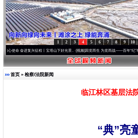
1
2
3
4
5
6
7
8
9
10
奋进复兴征程丨宝塔山下好光景..
·[视频]
因党而生 为党而战——百年“纪”事⑧加强纪律.
首页
»
检察/法院新闻
临江林区基层法
“典”亮