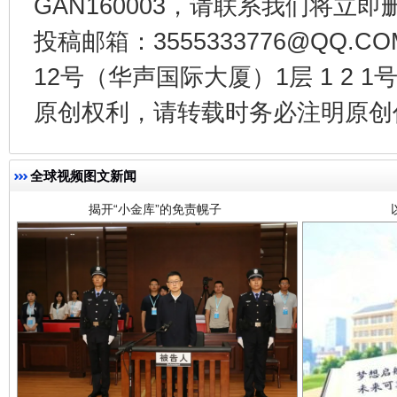
GAN160003，请联系我们将立即删
投稿邮箱：3555333776@QQ
12号（华声国际大厦）1层 1 2
揭开“小金库”的免责幌子
原创权利，请转载时务必注明原创作
全球视频图文新闻
受贿1.44亿！段成刚被判无期
从幼儿