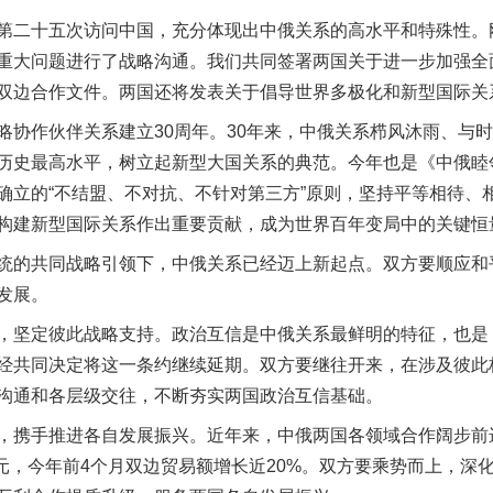
二十五次访问中国，充分体现出中俄关系的高水平和特殊性。
重大问题进行了战略沟通。我们共同签署两国关于进一步加强全
双边合作文件。两国还将发表关于倡导世界多极化和新型国际关
作伙伴关系建立30周年。30年来，中俄关系栉风沐雨、与时
历史最高水平，树立起新型大国关系的典范。今年也是《中俄睦
确立的“不结盟、不对抗、不针对第三方”原则，坚持平等相待、
构建新型国际关系作出重要贡献，成为世界百年变局中的关键恒
的共同战略引领下，中俄关系已经迈上新起点。双方要顺应和
发展。
坚定彼此战略支持。政治互信是中俄关系最鲜明的特征，也是
经共同决定将这一条约继续延期。双方要继往开来，在涉及彼此
沟通和各层级交往，不断夯实两国政治互信基础。
携手推进各自发展振兴。近年来，中俄两国各领域合作阔步前
美元，今年前4个月双边贸易额增长近20%。双方要乘势而上，深化中