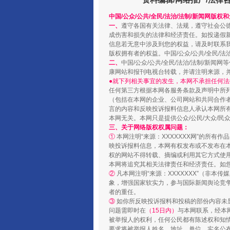
中国/公众/公共/全民/法治/法制/新闻网版权
一、
遵守各国有关法律、法规，遵守社会公
阿坝州三大球赛在茂县开幕
成伤害和损失的法律和经济责任。如投递假
信息若无意中涉及到您的权益，请及时联系
版权拥有者的权益。中国/公众/公共/全民/法
二、
中国/公众/公共/全民/法治/法制/
康网站和报刊电视台转载，并请注明来源，
●就下列相关事宜的发生，本网不承担任何法
任何第三方根据本网各服务条款及声明中所
（包括在本网的企业、公司网站和共同合作
言的内容和反映投诉报料信息人承认本网所
本网无关。本网只是提供公众/公民/大众/
三、关于网络版权权属问题：
①
本网注明“来源：XXXXXXX网”的所有
映投诉报料信息，本网有权发布或不发布在
权的网站不得转载、摘编或利用其它方式使用
本网将追究其相关法律责任和经济责任。如
国家大学科技园优化重塑工作
②
凡本网注明“来源：XXXXXXX”（非
象，增强国家软实力，参与国际新闻舆论竞争
者的重任。
③
如你所反映投诉报料和投稿的部份内容未
问题需即时在
（15日内）
与本网联系，经本
被举报人的权利，任何公民都有陈述权和知
要求将被举报人姓名、地址、单位、实名公布