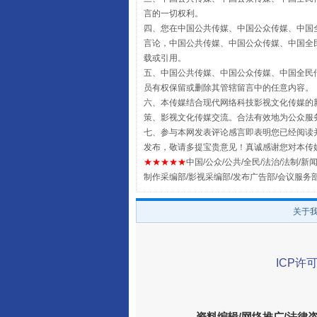
言的一切权利。
四、您在中国公共传媒、中国公众传媒、中国全民传媒Chin
言论，中国公共传媒、中国公众传媒、中国全民传媒China
载或引用。
五、中国公共传媒、中国公众传媒、中国全民传媒China 
员有权保留或删除其管辖留言中的任意内容。
六、本传媒结合现代网络科技影视文化传媒的新
策、影视文化传媒交流。合法有效地为公众服
七、参与本网发表评论感言即表明您已经阅读并
发布，敬请多提宝贵意见！真诚感谢您对本传
★★★★★
中国/公众/公共/全民/法治/法制/新闻
全民健身五年计划来了！等你上
制作采编部/影视采编部/发布广告部/会议服务
关于
ICP许可
资料编辑/网络推广/法律