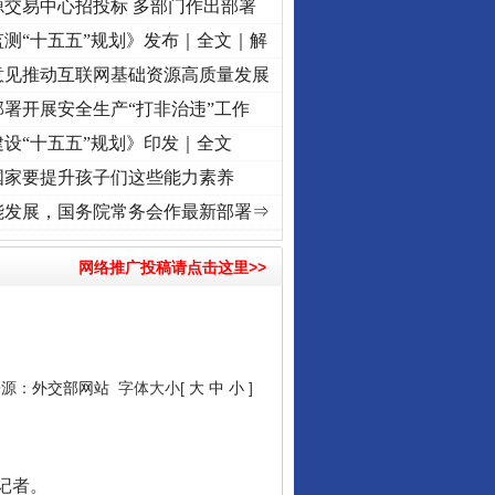
源交易中心招投标 多部门作出部署
测“十五五”规划》发布｜全文｜解
意见推动互联网基础资源高质量发展
署开展安全生产“打非治违”工作
设“十五五”规划》印发｜全文
国家要提升孩子们这些能力素养
频]
牢记初心使命 奋进复兴征程丨“转折之城”激荡..
·[视频]
牢记初心使命 奋进复兴征程丨
能发展，国务院常务会作最新部署⇒
网络推广投稿请点击这里>>
来源：
外交部网站
字体大小[
大
中
小
]
记者。