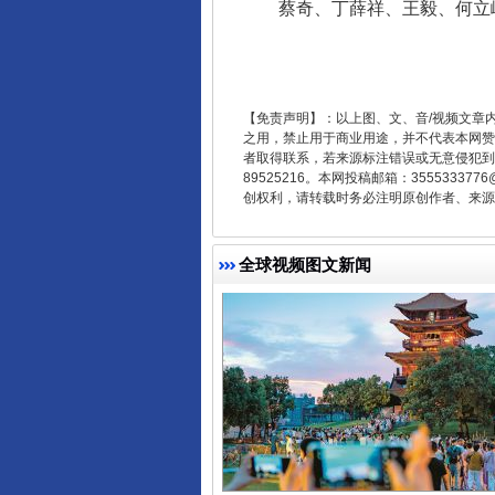
蔡奇、丁薛祥、王毅、何立峰
东山县通报“牛蛙产品抗生素超标问
【免责声明】：以上图、文、音/视频文章
之用，禁止用于商业用途，并不代表本网赞
者取得联系，若来源标注错误或无意侵犯到您的
89525216。本网投稿邮箱：355533
创权利，请转载时务必注明原创作者、来源：
全球视频图文新闻
千年窑火 生生不息