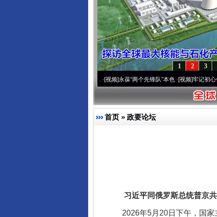
1
2
3
20周年 深刻改变雪域高原..
·[视频]
永葆“两个先锋队”本色
·[视频]
牢记初心使命 奋进
首页
»
政要论坛
习近平同俄罗斯总统普京共
2026年5月20日下午，国