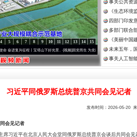
事关公共资
《生态环境监
读
四部门印发
多部门联合部
《美丽中国建
4
5
6
7
8
9
10
11
12
13
14
15
未来五年，
复兴征程丨宝塔山下好光景..
·[视频]
因党而生 为党而战——百年“纪”事⑧加强纪律..
·[视
事关人工智
习近平同俄罗斯总统普京共同会见记者
发布时间：2026-05-20 
同会见记者
家主席习近平在北京人民大会堂同俄罗斯总统普京会谈后共同会见