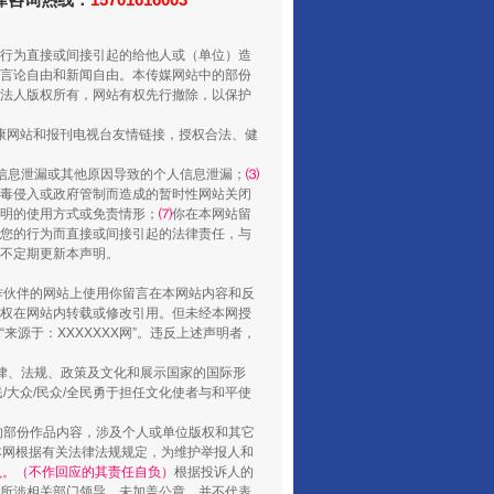
行为直接或间接引起的给他人或（单位）造
走走走！国家喊你健身啦
言论自由和新闻自由。本传媒网站中的部份
法人版权所有，网站有权先行撤除，以保护
健康网站和报刊电视台友情链接，授权合法、健
信息泄漏或其他原因导致的个人信息泄漏；
⑶
毒侵入或政府管制而造成的暂时性网站关闭
明的使用方式或免责情形；
⑺
你在本网站留
您的行为而直接或间接引起的法律责任，与
将不定期更新本声明。
合作伙伴的网站上使用你留言在本网站内容和反
权在网站内转载或修改引用。但未经本网授
源于：XXXXXXX网”。违反上述声明者，
山西：不断增强治理腐败综合效能
法律、法规、政策及文化和展示国家的国际形
大众/民众/全民勇于担任文化使者与和平使
的部份作品内容，涉及个人或单位版权和其它
本网根据有关法律法规规定，为维护举报人和
认。（不作回应的其责任自负）
根据投诉人的
至所涉相关部门领导。未加盖公章，并不代表