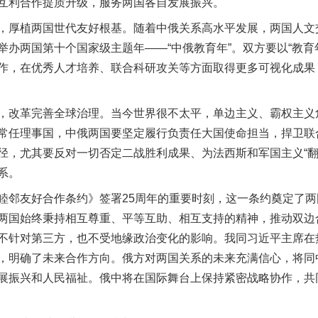
互利合作提质升级，服务两国各自发展振兴。
厚植两国世代友好根基。随着中俄关系高水平发展，两国人文
举办两国第十个国家级主题年——“中俄教育年”。双方要以“教育
作，在优秀人才培养、联合科研攻关等方面取得更多可视化成果
改革完善全球治理。当今世界很不太平，单边主义、霸权主义
常任理事国，中俄两国要坚定履行负责任大国使命担当，捍卫联
径，尤其要反对一切否定二战胜利成果、为法西斯和军国主义“翻
系。
实
一纸欠条伤亲情 巡回调解促和解..
邻友好合作条约》签署25周年的重要时刻，这一条约奠定了两
两国始终秉持相互尊重、平等互助、相互支持的精神，推动双边
不针对第三方，也不受地缘政治变化的影响。我同习近平主席在
，明确了未来合作方向。俄方对两国关系的未来充满信心，将同
展振兴和人民福祉。俄中将在国际舞台上保持紧密战略协作，共