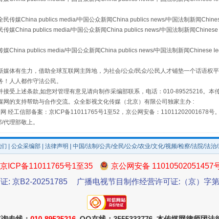
a publics media/中国公众新闻China publics news/中国法制新闻Chinese
 publics media/中国公众新闻China publics news/中国法制新闻Chinese 
publics media/中国公众新闻China publics news/中国法制新闻Chinese l
媒体有生力，借助全球互联网主阵地，为社会/公众/民众/公民人才铺垫一个话语权平
务！人人都作守法公民。
接受上述条款,如您对管理有意见请向制作采编部联系，电话：010-89525216。
媒网的支持帮助与合作交流。众全影视文化传媒（北京）有限公司独家主办 :
网 经工信部备案：京ICP备11011765号1至52，京公网安备：11011202001678号
场
事关残疾人未来5年
部/代理部敬上。
我们
|
公众采编部
|
法律声明
| 中国/法制/公共/全民/公众/农业/文化/视频/检察/法院/法治
京ICP备11011765号1至35
京公网安备 11010502051457
证: 京B2-20251785
广播电视节目制作经营许可证:（京）字第3
咨询专线：
010-89525216
QQ在线：3555333776 本传媒网律师团