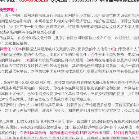
和免责声明：
德，遵守中国互联网法律法规及行业规定和网络职业道德，承担法律范围内因你的网络
规模最大的光氢储一体化项目
新闻造成社会影响的，本网将追究其相关法律和经济责任。维护各国宪法，保障公民的
我们，我们将在第一时间作出反映或更正。特请来函来电说明本网站提供内容系本人或
治/法制/新闻网等传媒网站衷心致谢！
新闻网等传媒网站，由众全影视文化传媒（北京）有限公司独家协办发布广告。欢迎合法、
并可添加相应链接。
律责任：⑴
本网根据法律规定或相关政府的要求提供您的个人信息；
⑵
由于您将个人
列明的情况使用您的个人信息，由此所产生的纠纷责任；
⑷
任何由于黑客攻击、电脑病
者的网站在内）；
⑸
因不可抗拒导致的任何事态后果；
⑹
本网在各服务条款及声明中列
有条款方可留言和反映投诉报料等讯息投稿，其证明你已经阅读本网条款并承担一切因
民众/全民话语权平台。本网根据中国互联网法律法规及行业规定和国际互联网有关规定
作品，版权均属于XXXXXXX网所有。本传媒网站拥有管理笔名和代表某些合作伙伴在
本网及本网所属网站的一切权力。你在本传媒网站留言板发表的评论和投稿，本网站有
本网上述作品。已经本网授权使用作品的单位或网站，应在授权范围内使用，并注明“来
您对管理有意见，请向留言板管理员或向本传媒网站反映。
镜头丨大暑三秋近
本传媒系列网站）的作品，均转载自其它媒体，转载目的在于传递更多信息，宣传国家的
，对于建设创新型国家、建设和谐社会、和谐世界都具有重大的现实意义；公众/公民/
显示发布，因涉及相关法律法规或不文明用语，请谅解！如因被反映投诉报料和投稿
网核实属实，有权先行撤除或暂时屏蔽。注：被反映投诉举报或报料的个人或单位，
情权的权利，
在收到本网信函、短信或电话告知后15日内不作出回应，我们将视为默
，让相关专家和公众/公民/大众/民众/全民进行评论，或将被反映投诉举报的内容转