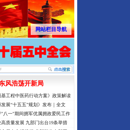
网站栏目导航
东风浩荡开新局
强基工程中医药行动方案》政策解读
发展“十五五”规划》发布｜全文
"八一"期间拥军优属拥政爱民工作
高质量发展 九部门出台19条举措