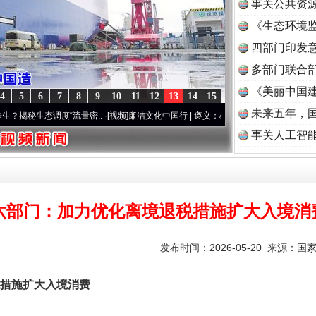
事关公共资
《生态环境监
读
四部门印发
多部门联合部
《美丽中国建
4
5
6
7
8
9
10
11
12
13
14
15
未来五年，
生态调度“流量密..
·[视频]
廉洁文化中国行 | 遵义：雄关漫道展新颜..
·[视频]
衣柜里的秘
事关人工智
实
一纸欠条伤亲情 巡回调解促和解..
六部门：加力优化离境退税措施扩大入境消
发布时间：2026-05-20 来源：
国
措施扩大入境消费