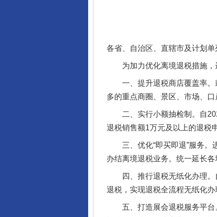
东山县通报“牛蛙产品抗生素超标问
各省、自治区、直辖市及计划单
为加力优化离境退税措施，进
一、提升退税商店覆盖率。鼓
多的重点商圈、景区、市场、口
二、实行小额抽检制。自202
退税销售额1万元及以上的退税
三、优化“即买即退”服务。进一
千年窑火 生生不息
办结离境退税业务。统一延长各地
四、推行退税无纸化办理。自2
退税，实现退税全流程无纸化办
五、打造展会退税服务平台。