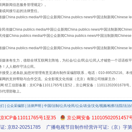
联网新闻信息服务管理规定
》。
接或间接引起的法律责任。
publics media/中国公众新闻China publics news/中国法制新闻Chinese l
如何以同查同治破解风腐交织难题
a publics media/中国公众新闻China publics news/中国法制新闻Chinese
 publics media/中国公众新闻China publics news/中国法制新闻Chinese 
publics media/中国公众新闻China publics news/中国法制新闻Chinese l
媒体有生力，借助全球互联网主阵地，为社会/公众/民众/公民人才铺垫一个话语权平
务！人人都作守法公民。
接受上述条款,如您对管理有意见请向制作采编部联系，电话：010-89525216。
媒网的支持帮助与合作交流。众全影视文化传媒（北京）有限公司独家主办 :
网 经工信部备案：京ICP备11011765号1至52，京公网安备：11011202001678号
部/代理部敬上。
我们
|
公众采编部
|
法律声明
| 中国/法制/公共/全民/公众/农业/文化/视频/检察/法院/法治
一颗心始终滚烫
京ICP备11011765号1至35
京公网安备 11010502051457
证: 京B2-20251785
广播电视节目制作经营许可证:（京）字第3