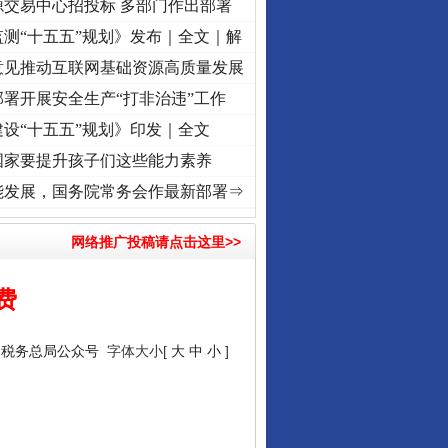
源交易中心招投标 多部门作出部署
测“十五五”规划》发布｜全文｜解
意见推动互联网基础资源高质量发展
署开展安全生产“打非治违”工作
设“十五五”规划》印发｜全文
国家要提升孩子们这些能力素养
密
·[视频]
深度关注丨春天里的科技盛宴
·[视频]
正风反腐在身边·记者百县行丨 烦心事变舒
能发展，国务院常务会作最新部署⇒
行业协会接连发公告
网络推广投稿请点击这里>>
费
家税务总局公众号
字体大小[
大
中
小
]