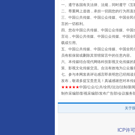
一、遵守各国有关法律、法规，同时遵守《
互
二、尊重网上道德，承担一切因您的行为而直
三、中国公共传媒、中国公众传媒、中国全民传媒China 
言的一切权利。
扯下公款旅游的“隐身衣”
四、您在中国公共传媒、中国公众传媒、中国全民传媒Chin
言论，中国公共传媒、中国公众传媒、中国全民传媒China
载或引用。
五、中国公共传媒、中国公众传媒、中国全民传媒China 
员有权保留或删除其管辖留言中的任意内容。
六、本传媒结合现代网络科技影视文化传媒的新
策、影视文化传媒交流。合法有效地为公众服
七、参与本网发表评论感言即表明您已经阅读并
发布，敬请多提宝贵意见！真诚感谢您对本传
★★★★★
中国/公众/公共/全民/法治/法制/新闻
制作采编部/影视采编部/发布广告部/会议服务
关于
“蜀中异人”王建安的艺术幻境
ICP许可