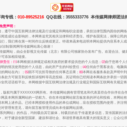
咨询专线：
010-89525216
QQ在线：3555333776 本传媒网律师团
和免责声明：
德，遵守中国互联网法律法规及行业规定和网络职业道德，承担法律范围内因你的网络
新闻造成社会影响的，本网将追究其相关法律和经济责任。维护各国宪法，保障公民的
我们，我们将在第一时间作出反映或更正。特请来函来电说明本网站提供内容系本人或
治/法制/新闻网等传媒网站衷心致谢！
实
一纸欠条伤亲情 巡回调解促和解..
新闻网等传媒网站，由众全影视文化传媒（北京）有限公司独家协办发布广告。欢迎合法、
并可添加相应链接。
律责任：⑴
本网根据法律规定或相关政府的要求提供您的个人信息；
⑵
由于您将个人
列明的情况使用您的个人信息，由此所产生的纠纷责任；
⑷
任何由于黑客攻击、电脑病
者的网站在内）；
⑸
因不可抗拒导致的任何事态后果；
⑹
本网在各服务条款及声明中列
有条款方可留言和反映投诉报料等讯息投稿，其证明你已经阅读本网条款并承担一切因
民众/全民话语权平台。本网根据中国互联网法律法规及行业规定和国际互联网有关规定
作品，版权均属于XXXXXXX网所有。本传媒网站拥有管理笔名和代表某些合作伙伴在
本网及本网所属网站的一切权力。你在本传媒网站留言板发表的评论和投稿，本网站有
本网上述作品。已经本网授权使用作品的单位或网站，应在授权范围内使用，并注明“来
您对管理有意见，请向留言板管理员或向本传媒网站反映。
本传媒系列网站）的作品，均转载自其它媒体，转载目的在于传递更多信息，宣传国家的
，对于建设创新型国家、建设和谐社会、和谐世界都具有重大的现实意义；公众/公民/
题”
法徽映军营 权益有保障