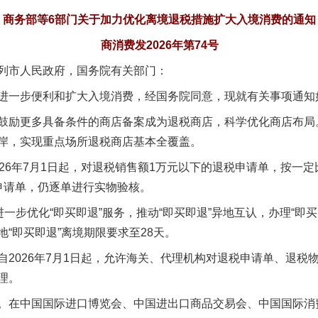
商务部等6部门关于加力优化离境退税措施扩大入境消费的通知
题”
法徽映军营 权益有保障
商消费发2026年第74号
列市人民政府，国务院有关部门：
一步便利和扩大入境消费，经国务院同意，现就有关事项通知
励更多具备条件的商店备案成为退税商店，科学优化商店布局
岸，实现重点场所退税商店基本全覆盖。
6年7月1日起，对退税销售额1万元以下的退税申请单，按一定
申请单，仍逐单进行实物验核。
步优化“即买即退”服务，推动“即买即退”异地互认，办理“即
一批国家标准开始实施
“即买即退”离境期限要求至28天。
026年7月1日起，允许海关、代理机构对退税申请单、退税
理。
在中国国际进口博览会、中国进出口商品交易会、中国国际消