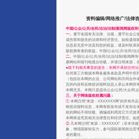
资料编辑/网络推广/法律
中国/公众/公共/全民/法治/法制/新闻网版权
一、
遵守各国有关法律、法规，遵守社会公
成伤害和损失的法律和经济责任。如投递假
信息若无意中涉及到您的权益，请及时联系
版权拥有者的权益。中国/公众/公共/全民/法
完善运行机制助力责任有效落
二、
中国/公众/公共/全民/法治/法制/
康网站和报刊电视台转载，并请注明来源，
●就下列相关事宜的发生，本网不承担任何法
任何第三方根据本网各服务条款及声明中所
（包括在本网的企业、公司网站和共同合作
言的内容和反映投诉报料信息人承认本网所
本网无关。本网只是提供公众/公民/大众/
三、关于网络版权权属问题：
①
本网注明“来源：XXXXXXX网”的所有
映投诉报料信息，本网有权发布或不发布在
权的网站不得转载、摘编或利用其它方式使用
本网将追究其相关法律责任和经济责任。如
②
凡本网注明“来源：XXXXXXX”（非
象，增强国家软实力，参与国际新闻舆论竞争
者的重任。
东山县通报“牛蛙产品抗生素超标问