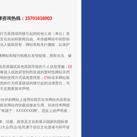
法律咨询热线：
15701616003
行为直接或间接引起的给他人或（单位）造
言论自由和新闻自由。本传媒网站中的部份
法人版权所有，网站有权先行撤除，以保护
行业协会接连发公告
健康网站和报刊电视台友情链接，授权合法、健
信息泄漏或其他原因导致的个人信息泄漏；
⑶
毒侵入或政府管制而造成的暂时性网站关闭
明的使用方式或免责情形；
⑺
你在本网站留
您的行为而直接或间接引起的法律责任，与
将不定期更新本声明。
合作伙伴的网站上使用你留言在本网站内容和反
权在网站内转载或修改引用。但未经本网授
源于：XXXXXXX网”。违反上述声明者，
法律、法规、政策及文化和展示国家的国际形
大众/民众/全民勇于担任文化使者与和平使
让核能赋能千行百业