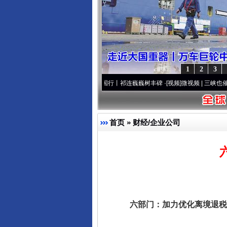
1
2
3
攻心套路”
·[视频]
廉洁文化中国行丨祁连巍巍树丰碑
·[视频]
微视频 | 三峡也催生？揭秘
完善运行机制助力责任有效落
首页
»
财经/企业公司
六部门：加力优化离境退税