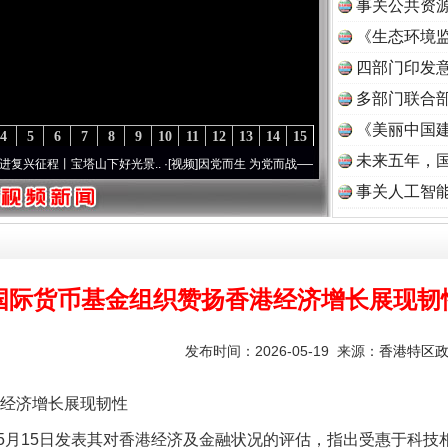
事关公共资
《生态环境监
读
四部门印发
多部门联合部
《美丽中国建
4
5
6
7
8
9
10
11
12
13
14
15
未来五年，
丨宝塔山下好光景..
·[视频]
因党而生 为党而战——百年“纪”事⑧加强纪律..
·[视频]
牢记
事关人工智
国际货币基金组织赞扬香港经济增长展现韧
发布时间：2026-05-19 来源：
香港特区
经济增长展现韧性
15日发表其对香港经济及金融状况的评估，指出受惠于科技