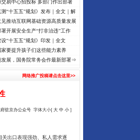
源交易中心招投标 多部门作出部署
测“十五五”规划》发布｜全文｜解
意见推动互联网基础资源高质量发展
署开展安全生产“打非治违”工作
设“十五五”规划》印发｜全文
国家要提升孩子们这些能力素养
初心使命 奋进复兴征程丨“转折之城”激荡..
·[视频]
牢记初心使命 奋进复兴征程丨红船起航
能发展，国务院常务会作最新部署⇒
网络推广投稿请点击这里>>
性
政府驻京办公众号
字体大小[
大
中
小
]
相关出口表现强劲、私人需求逐