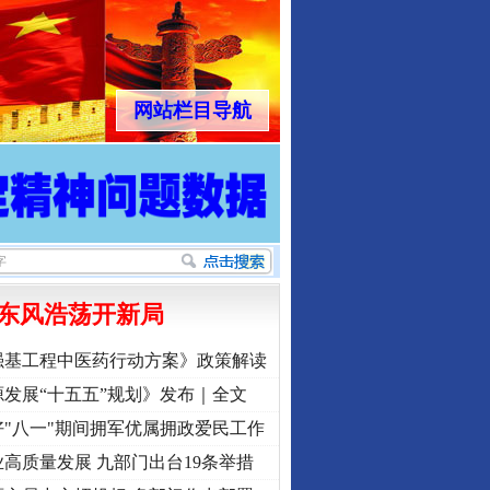
网站栏目导航
东风浩荡开新局
强基工程中医药行动方案》政策解读
发展“十五五”规划》发布｜全文
"八一"期间拥军优属拥政爱民工作
高质量发展 九部门出台19条举措