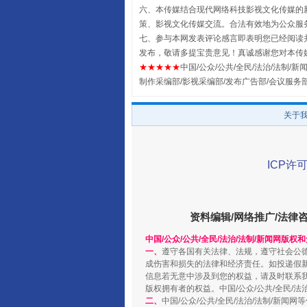
六、本传媒结合现代网络科技影视文化传媒的新
全民健身五年计划来了！等你上
策、影视文化传媒交流。合法有效地为公众服
七、参与本网发表评论感言即表明您已经阅读并
发布，敬请多提宝贵意见！真诚感谢您对本传
★★★★★
中国/公众/公共/全民/法治/法制/新闻
制作采编部/影视采编部/发布广告部/会议服务
关于
ICP许可
阿坝州三大球赛在茂县开幕
资料编辑/网络推广/法律
中国/公众/公共/全民/法治/法制/新闻网版权
一、
遵守各国有关法律、法规，遵守社会公
成伤害和损失的法律和经济责任。如投递假
信息若无意中涉及到您的权益，请及时联系
版权拥有者的权益。中国/公众/公共/全民/法
二、
中国/公众/公共/全民/法治/法制/