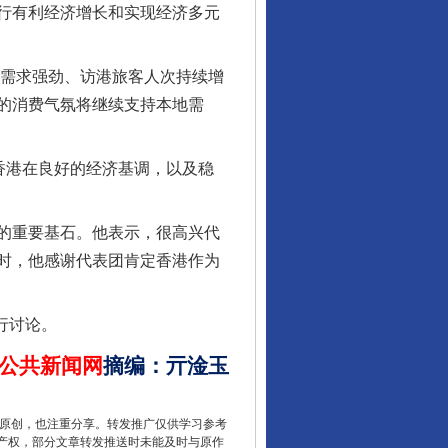
行有利经济增长和实现经济多元
行业协会接连发公告
需求强劲、访港旅客人次持续增
的消费气氛将继续支持本地需
香港在良好的经济基调，以及稳
的重要基石。他表示，很高兴代
时，他感谢代表团肯定香港作为
让核能赋能千行百业
行讨论。
公共新闻网
摘编
：
亓淦玉
重原创，也注重分享。转发推广仅供学习参考
产权，部分文章转发推送时未能及时与原作