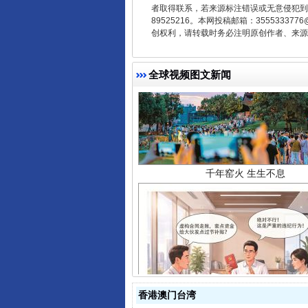
者取得联系，若来源标注错误或无意侵犯到您的
89525216。本网投稿邮箱：355533
创权利，请转载时务必注明原创作者、来源：
全球视频图文新闻
千年窑火 生生不息
揭开“小金库”的免责幌子
香港澳门台湾