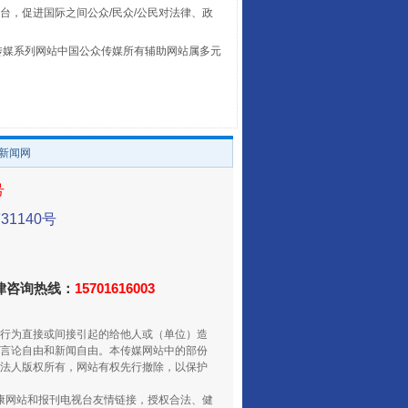
台，促进国际之间公众/民众/公民对法律、政
让传统村落焕发生机
本传媒系列网站中国公众传媒所有辅助网站属多元
。
/新闻网
号
1140号
走走走！国家喊你健身啦
法律咨询热线：
15701616003
行为直接或间接引起的给他人或（单位）造
言论自由和新闻自由。本传媒网站中的部份
法人版权所有，网站有权先行撤除，以保护
健康网站和报刊电视台友情链接，授权合法、健