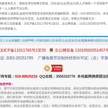
媒体有生力，借助全球互联网主阵地，为社会/公众/民众/公民人才铺垫一个话语权平
场
事关残疾人未来5年
务！人人都作守法公民。
接受上述条款,如您对管理有意见请向制作采编部联系，电话：010-89525216。
媒网的支持帮助与合作交流。众全影视文化传媒（北京）有限公司独家主办 :
网 经工信部备案：京ICP备11011765号1至52，京公网安备：11011202001678号
部/代理部敬上。
我们
|
公众采编部
|
法律声明
| 中国/法制/公共/全民/公众/农业/文化/视频/检察/法院/法治
京ICP备11011765号1至35
京公网安备 11010502051457
证: 京B2-20251785
广播电视节目制作经营许可证:（京）字第3
规模最大的光氢储一体化项目
咨询专线：
010-89525216
QQ在线：3555333776 本传媒网律师团
和免责声明：
德，遵守中国互联网法律法规及行业规定和网络职业道德，承担法律范围内因你的网络
新闻造成社会影响的，本网将追究其相关法律和经济责任。维护各国宪法，保障公民的
我们，我们将在第一时间作出反映或更正。特请来函来电说明本网站提供内容系本人或
治/法制/新闻网等传媒网站衷心致谢！
新闻网等传媒网站，由众全影视文化传媒（北京）有限公司独家协办发布广告。欢迎合法、