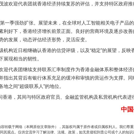
波欢迎代表团就香港经济持续复苏的评估，并支持特区政府推
实
一纸欠条伤亲情 巡回调解促和解..
第一季强劲扩张。展望未来，在全球对人工智能相关电子产品的
素利好下，香港经济增长前景正面。良好的营商环境及逐步改善
势的发展，动态评估经济形势，灵活应变。
构近日相继确认香港的信贷评级，以及“稳定”的展望，反映
下展现相当的韧性。
迎代表团继续支持联系汇率制度作为香港金融体系和整体经济
并指出其背后有银行体系充足的缓冲和审慎的营运作为支撑。同
各地之间“超级联系人”的地位。
题”
法徽映军营 权益有保障
问香港，其间与特区政府官员、金融监管机构及私营机构代表进
中国
内容转载于网络（本网原创文章除外），其版权均属于原作者或归属权利人。我们尊
同其观点。仅供交流学习了解法律、法规、政策，如无意侵犯到贵公司或个人的知识