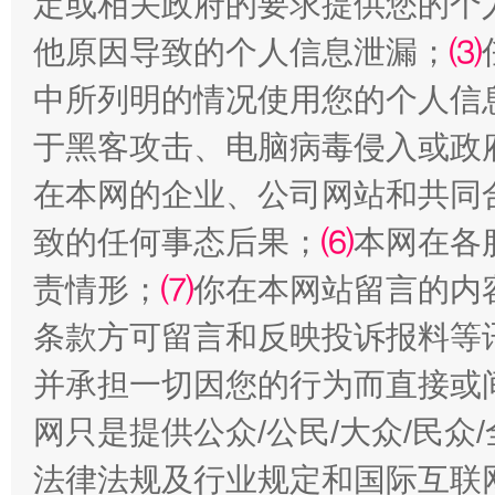
定或相关政府的要求提供您的个
受贿1.44亿！段成刚被判无期
从幼儿
他原因导致的个人信息泄漏；
⑶
中所列明的情况使用您的个人信
于黑客攻击、电脑病毒侵入或政
在本网的企业、公司网站和共同
致的任何事态后果；
⑹
本网在各
责情形；
⑺
你在本网站留言的内
全民健身五年计划来了！等你上场
条款方可留言和反映投诉报料等
并承担一切因您的行为而直接或
网只是提供公众/公民/大众/民
法律法规及行业规定和国际互联