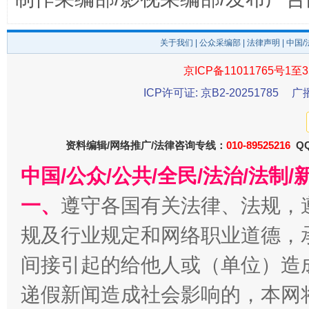
关于我们
|
公众采编部
|
法律声明
| 中国
京ICP备11011765号1至3
东山县通报“牛蛙产品抗生素超标问题”
法
ICP许可证: 京B2-20251785
广
资料编辑/网络推广/法律咨询专线：
010-89525216
QQ
中国/公众/公共/全民/法治/法
一、
遵守各国有关法律、法规，
规及行业规定和网络职业道德，
间接引起的给他人或（单位）造
千年窑火 生生不息
一
递假新闻造成社会影响的，本网