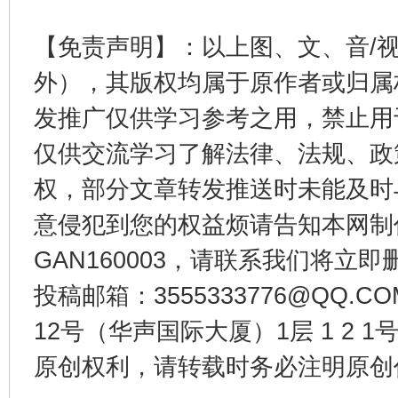
【免责声明】：以上图、文、音/
外），其版权均属于原作者或归属
发推广仅供学习参考之用，禁止用
东山县通报“牛蛙产品抗生素超标问题”
法
仅供交流学习了解法律、法规、政
权，部分文章转发推送时未能及时
意侵犯到您的权益烦请告知本网制作采编
GAN160003，请联系我们将立即删
投稿邮箱：3555333776@QQ
12号（华声国际大厦）1层 1 2
原创权利，请转载时务必注明原创作
千年窑火 生生不息
一