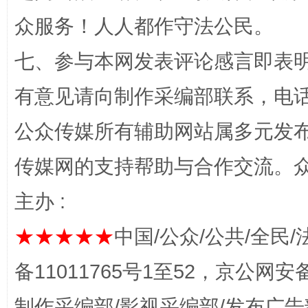
众服务！人人都作守法公民。
“蜀中异人”王建安的艺术幻境
七、参与本网发表评论感言即表明
有意见请向制作采编部联系，电话：0
公众传媒所有辅助网站属多元发
传媒网的支持帮助与合作交流。
主办 :
完善运行机制助力责任有效落实
一纸欠条
★★★★★
中国/公众/公共/全民/
备11011765号1至52，京公网安备：
制作采编部/影视采编部/发布广告