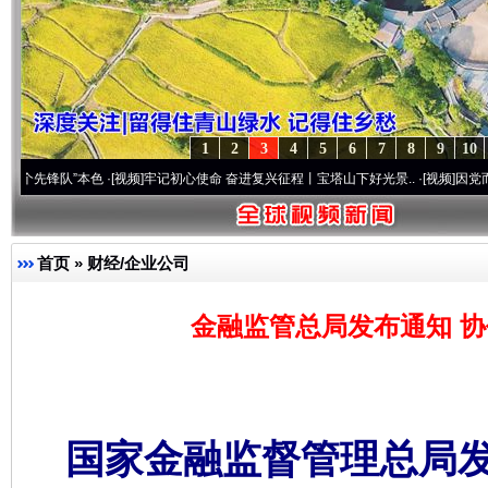
1
2
3
4
5
6
7
8
9
10
队”本色
·[视频]
牢记初心使命 奋进复兴征程丨宝塔山下好光景..
·[视频]
因党而生 为党而
首页
»
财经/企业公司
金融监管总局发布通知 
国家金融监督管理总局发