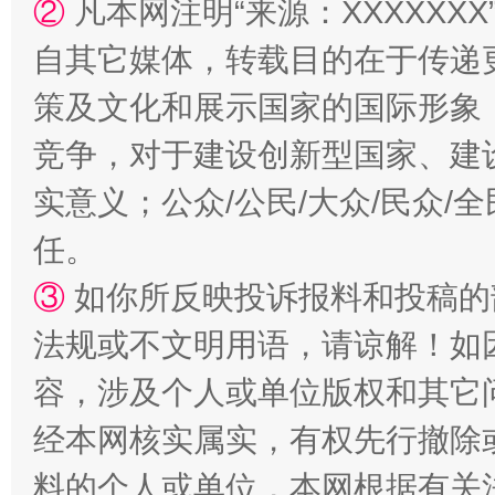
②
凡本网注明“来源：XXXXX
自其它媒体，转载目的在于传递
策及文化和展示国家的国际形象
竞争，对于建设创新型国家、建
实意义；公众/公民/大众/民众
扯下公款旅游的“隐身衣”
如何以同
任。
③
如你所反映投诉报料和投稿的
法规或不文明用语，请谅解！如
容，涉及个人或单位版权和其它
经本网核实属实，有权先行撤除
料的个人或单位，本网根据有关
“蜀中异人”王建安的艺术幻境