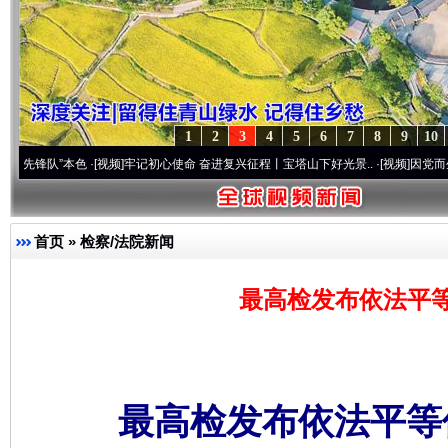
1
2
3
4
5
6
7
8
9
10
”本色
·[视频]
牢记初心使命 奋进复兴征程丨宝塔山下好光景..
·[视频]
因党而生 为党而战
首页
»
检察/法院新闻
最高检发布依法平
最高检发布依法平等