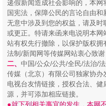
递假新闻造成社会影响的，本网
国宪法，保障公民的言论自由和
全民健身五年计划来了！等你上场
无意中涉及到您的权益，请及时
或更正。特请来函来电说明本网
站有权先行撤除，以保护版权拥有者
法制/新闻网等传媒网站衷心致谢
二、
中国/公众/公共/全民/法治
传媒（北京）有限公司独家协办
阿坝州三大球赛在茂县开幕
规模最
电视台友情链接，授权合法、健
源，并可添加相应链接。
●就下列相关事宜的发生，本网