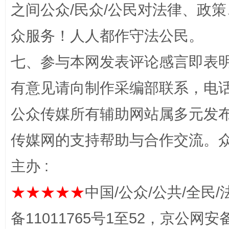
之间公众/民众/公民对法律、政
众服务！人人都作守法公民。
七、参与本网发表评论感言即表明
千年窑火 生生不息
一
有意见请向制作采编部联系，电话：0
公众传媒所有辅助网站属多元发
传媒网的支持帮助与合作交流。
主办 :
★★★★★
中国/公众/公共/全民/
备11011765号1至52，京公网安备：
揭开“小金库”的免责幌子