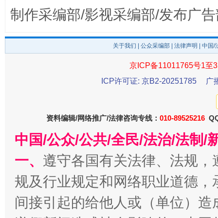
制作采编部/影视采编部/发布广告
关于我们
|
公众采编部
|
法律声明
| 中国
京ICP备11011765号1至3
ICP许可证: 京B2-20251785
广
受贿1.44亿！段成刚被判无期
资料编辑/网络推广/法律咨询专线：
010-89525216
从幼儿
QQ
中国/公众/公共/全民/法治/法
一、
遵守各国有关法律、法规，
规及行业规定和网络职业道德，
间接引起的给他人或（单位）造