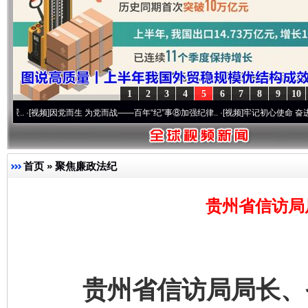
完善运行机制助力责任有效落实
一纸欠条
1
2
3
4
5
6
7
8
9
10
频]
因党而生 为党而战——百年“纪”事⑧加强纪律..
·[视频]
牢记初心使命 奋进复兴征程丨“
首页
»
聚焦廉政法纪
贵州省信访局
东山县通报“牛蛙产品抗生素超标问题”
法
贵州省信访局局长、省