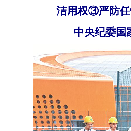
洁用权③严防任
中央纪委国