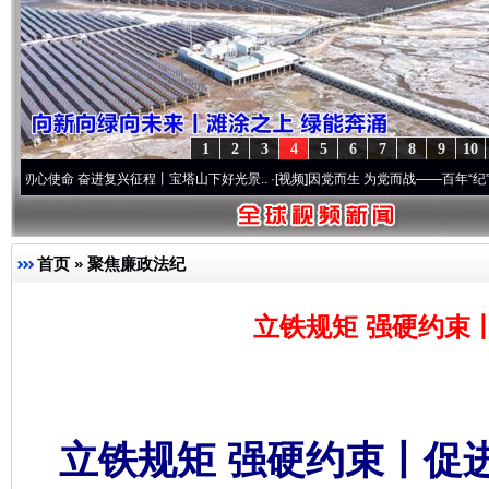
1
2
3
4
5
6
7
8
9
10
 奋进复兴征程丨宝塔山下好光景..
·[视频]
因党而生 为党而战——百年“纪”事⑧加强纪律
首页
»
聚焦廉政法纪
立铁规矩 强硬约束
立铁规矩 强硬约束丨促