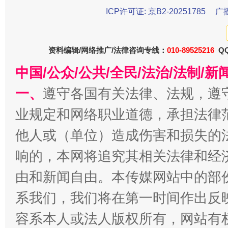
ICP许可证: 京B2-20251785
广
资料编辑/网络推广/法律咨询专线：
010-89525216
QQ
中国/公众/公共/全民/法治/法制/
一、
遵守各国有关法律、法规，遵
业规定和网络职业道德，承担法律
他人或（单位）造成伤害和损失的
千年窑火 生生不息
一
响的，本网将追究其相关法律和经
由和新闻自由。本传媒网站中的部
系我们，我们将在第一时间作出反
容系本人或法人版权所有，网站有