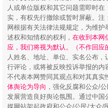
人或单位版权和其它问题需即时在
扯下公款旅游的“隐身衣”
如何以同
实，有权先行撤除或暂时屏蔽。注
网根据有关法律法规规定，为维护
述权和知情权的权利，
在收到本网
应，我们将视为默认。（不作回应
人姓名、地址、单位、实名公布，让
行评论，或将被反映投诉举报的内
不代表本网赞同其观点和对其真实
“蜀中异人”王建安的艺术幻境
体舆论为导向
，强化反腐和公众/公
发展营造良好舆论氛围。通过中国公
媒网站架起政府和公众/公民/大众