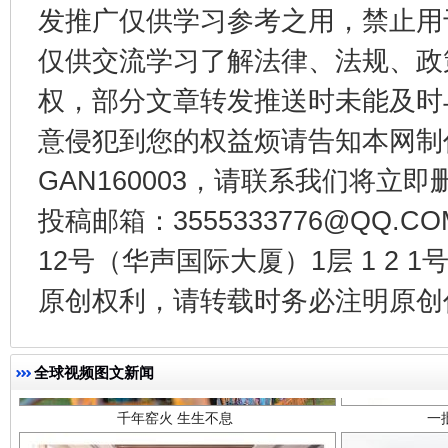
发推广仅供学习参考之用，禁止用
东山县通报“牛蛙产品抗生素超标问题”
法
仅供交流学习了解法律、法规、政
权，部分文章转发推送时未能及时
意侵犯到您的权益烦请告知本网制作采编
GAN160003，请联系我们将立即删
投稿邮箱：3555333776@QQ
12号（华声国际大厦）1层 1 2
原创权利，请转载时务必注明原创作
千年窑火 生生不息
一
全球视频图文新闻