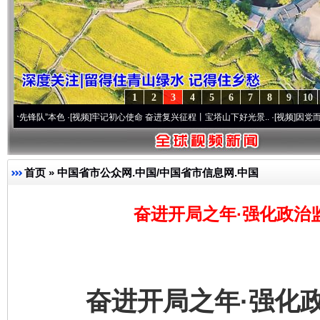
1
2
3
4
5
6
7
8
9
10
”本色
·[视频]
牢记初心使命 奋进复兴征程丨宝塔山下好光景..
·[视频]
因党而生 为党而战
首页
»
中国省市公众网.中国/中国省市信息网.中国
奋进开局之年·强化政治
奋进开局之年·强化政