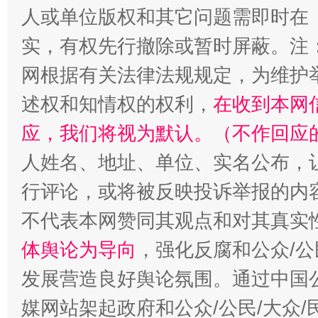
“蜀中异人”王建安的艺术幻境
人或单位版权和其它问题需即时在
实，有权先行撤除或暂时屏蔽。注
网根据有关法律法规规定，为维护
述权和知情权的权利，
在收到本网
应，我们将视为默认。（不作回应
人姓名、地址、单位、实名公布，让
行评论，或将被反映投诉举报的内
不代表本网赞同其观点和对其真实
体舆论为导向
，强化反腐和公众/公
发展营造良好舆论氛围。通过中国公
媒网站架起政府和公众/公民/大众