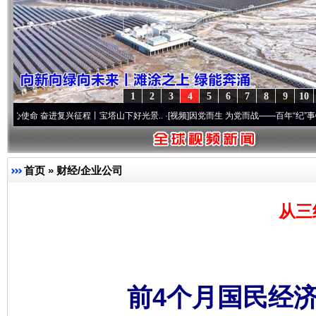
1
2
3
4
5
6
7
8
9
10
奋进复兴征程丨宝塔山下好光景..
·[视频]
因党而生 为党而战——百年“纪”事⑧加强纪律.
首页
»
财经/企业公司
从三
前4个月国民经