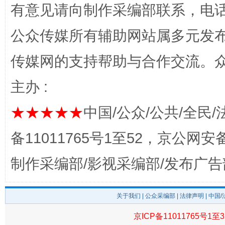
有意见请向制作采编部联系，电话：0
公众传媒所有辅助网站属多元发
传媒网的支持帮助与合作交流。
东山县通报“牛蛙产品抗生素超标问题”
法
主办 :
★★★★★
中国/公众/公共/全民/
备11011765号1至52，京公网安备：
制作采编部/影视采编部/发布广告
关于我们
|
公众采编部
|
法律声明
| 中国
千年窑火 生生不息
一
京ICP备11011765号1至3