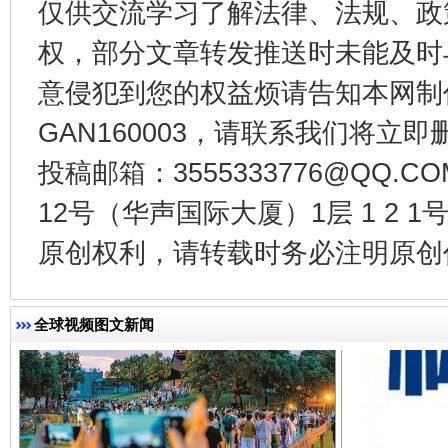
仅供交流学习了解法律、法规、政
权，部分文章转发推送时未能及时
意侵犯到您的权益烦请告知本网制作采编
东山县通报“牛蛙产品抗生素超标问题”
法
GAN160003，请联系我们将立即删
投稿邮箱：3555333776@QQ
12号（华声国际大厦）1层 1 2
原创权利，请转载时务必注明原创作
全球视频图文新闻
千年窑火 生生不息
一