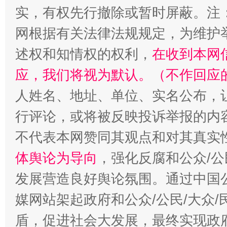
实，有权先行撤除或暂时屏蔽。注
网根据有关法律法规规定，为维护
述权和知情权的权利，
在收到本网
扯下公款旅游的“隐身衣”
如何以同
应，我们将视为默认。（不作回应
人姓名、地址、单位、实名公布，让
行评论，或将被反映投诉举报的内
不代表本网赞同其观点和对其真实
体舆论为导向
，强化反腐和公众/公
发展营造良好舆论氛围。通过中国公
“蜀中异人”王建安的艺术幻境
媒网站架起政府和公众/公民/大众
盾，促进社会大发展，最终实现政府