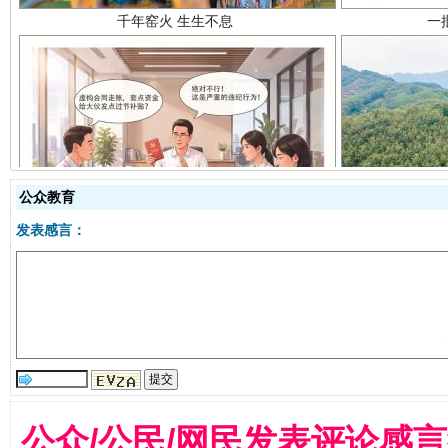
揭开“小金库”的免责幌子
公众教育
发表感言：
公众/公民/网民发表评论感
受贿1.44亿！段成刚被判无期
从幼儿