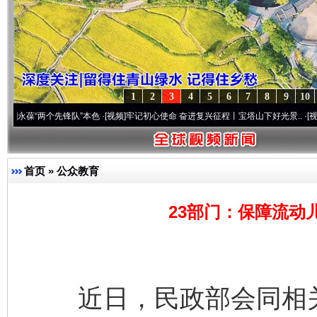
1
2
3
4
5
6
7
8
9
10
两个先锋队”本色
·[视频]
牢记初心使命 奋进复兴征程丨宝塔山下好光景..
·[视频]
因党而生
首页
»
公众教育
23部门：保障流动
近日，民政部会同相关