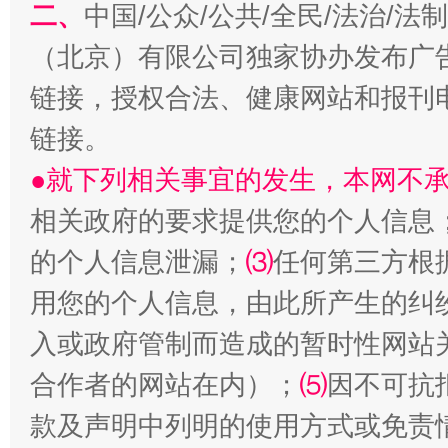
二、
中国/公众/公共/全民/法治/
（北京）有限公司独家协办发布广
链接，授权合法、健康网站和报刊
链接。
揭开“小金库”的免责幌子
●就下列相关事宜的发生，本网不
相关政府的要求提供您的个人信息
的个人信息泄漏；
⑶
任何第三方根
用您的个人信息，由此所产生的纠
入或政府管制而造成的暂时性网站
合作者的网站在内）；
⑸
因不可抗
受贿1.44亿！段成刚被判无期
从幼儿
款及声明中列明的使用方式或免责