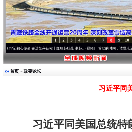
1
2
3
4
5
6
7
8
9
10
奋进复兴征程丨红船起航处 潮起..
·[视频]
一首歌的时间，读懂乐至的“诗与远方”
·[视频
首页
»
政要论坛
习近平同
习近平同美国总统特