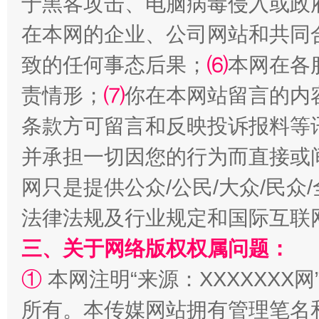
于黑客攻击、电脑病毒侵入或政
在本网的企业、公司网站和共同
致的任何事态后果；
⑹
本网在各
责情形；
⑺
你在本网站留言的内
全民健身五年计划来了！等你上场
条款方可留言和反映投诉报料等
并承担一切因您的行为而直接或
网只是提供公众/公民/大众/民
法律法规及行业规定和国际互联
三、关于网络版权权属问题：
①
本网注明“来源：XXXXXXX网
阿坝州三大球赛在茂县开幕
规模最
所有。本传媒网站拥有管理笔名