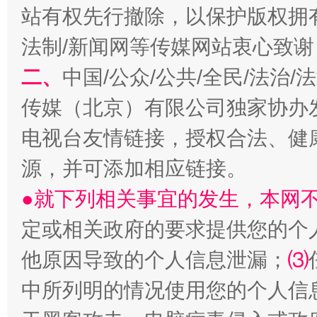
站有权先行撤除，以保护版权拥有者
法制/新闻网等传媒网站衷心致谢
揭开“小金库”的免责幌子
二、
中国/公众/公共/全民/法治
传媒（北京）有限公司独家协办
电视台友情链接，授权合法、健
源，并可添加相应链接。
●就下列相关事宜的发生，本网
定或相关政府的要求提供您的个
受贿1.44亿！段成刚被判无期
从幼儿
他原因导致的个人信息泄漏；
⑶
中所列明的情况使用您的个人信