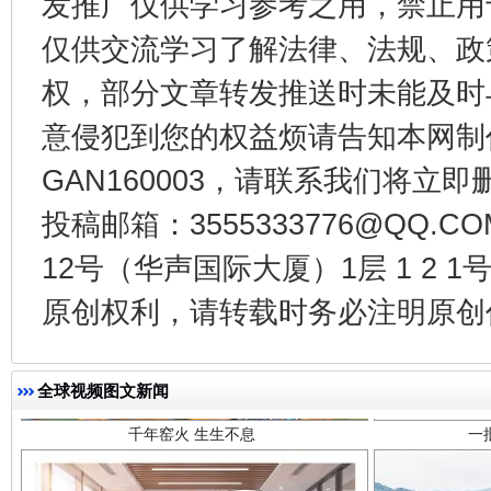
发推广仅供学习参考之用，禁止用
东山县通报“牛蛙产品抗生素超标问题”
法
仅供交流学习了解法律、法规、政
权，部分文章转发推送时未能及时
意侵犯到您的权益烦请告知本网制作采编
GAN160003，请联系我们将立即删
投稿邮箱：3555333776@QQ
12号（华声国际大厦）1层 1 2
原创权利，请转载时务必注明原创作
千年窑火 生生不息
一
全球视频图文新闻