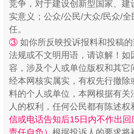
竞争，对于建设创新型国家、建
扯下公款旅游的“隐身衣”
如何以同
实意义；公众/公民/大众/民众
任。
③
如你所反映投诉报料和投稿的
法规或不文明用语，请谅解！如
容，涉及个人或单位版权和其它
经本网核实属实，有权先行撤除
“蜀中异人”王建安的艺术幻境
料的个人或单位，本网根据有关
人的权利，任何公民都有陈述权
信或电话告知后15日内不作出
责任自负）
根据投诉人的要求将