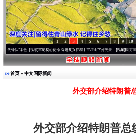
1
2
3
4
5
6
7
8
9
10
”本色
·[视频]
牢记初心使命 奋进复兴征程丨宝塔山下好光景..
·[视频]
因党而生 为党而战
首页
»
中文国际新闻
外交部介绍特朗普
外交部介绍特朗普总统