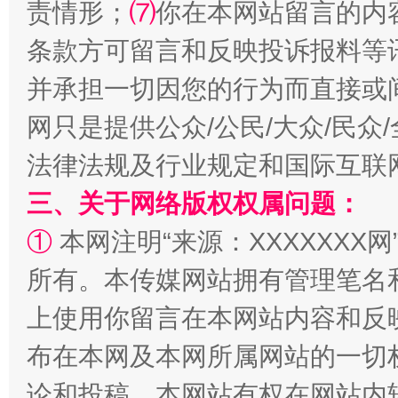
责情形；
⑺
你在本网站留言的内
条款方可留言和反映投诉报料等
并承担一切因您的行为而直接或
全民健身五年计划来了！等你上场
网只是提供公众/公民/大众/民
法律法规及行业规定和国际互联
三、关于网络版权权属问题：
①
本网注明“来源：XXXXXXX网
所有。本传媒网站拥有管理笔名
上使用你留言在本网站内容和反
阿坝州三大球赛在茂县开幕
规模最
布在本网及本网所属网站的一切
论和投稿，本网站有权在网站内