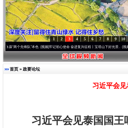
1
2
3
4
5
6
7
8
9
10
两个先锋队”本色
·[视频]
牢记初心使命 奋进复兴征程丨宝塔山下好光景..
·[视频]
因党而生
首页
»
政要论坛
习近平会见
习近平会见泰国国王