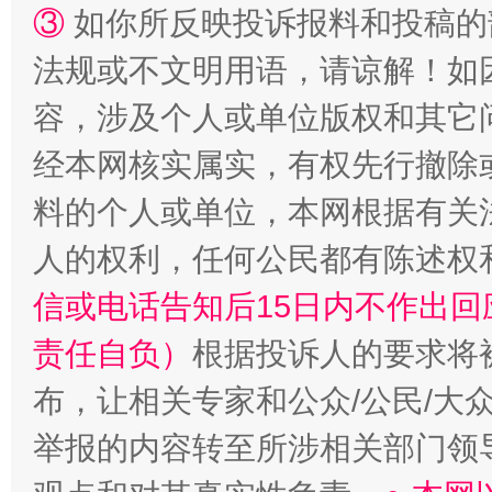
扯下公款旅游的“隐身衣”
如何以同
③
如你所反映投诉报料和投稿的
法规或不文明用语，请谅解！如
容，涉及个人或单位版权和其它
经本网核实属实，有权先行撤除
料的个人或单位，本网根据有关
人的权利，任何公民都有陈述权
信或电话告知后15日内不作出
“蜀中异人”王建安的艺术幻境
责任自负）
根据投诉人的要求将
布，让相关专家和公众/公民/大
举报的内容转至所涉相关部门领