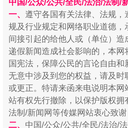
中国/公众/公共/全民/法治/法
一、
遵守各国有关法律、法规，
规及行业规定和网络职业道德，
间接引起的给他人或（单位）造
递假新闻造成社会影响的，本网
千年窑火 生生不息
一
国宪法，保障公民的言论自由和
无意中涉及到您的权益，请及时
或更正。特请来函来电说明本网
站有权先行撤除，以保护版权拥有者
法制/新闻网等传媒网站衷心致谢
二、
中国/公众/公共/全民/法治