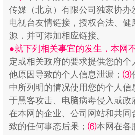
传媒（北京）有限公司独家协办
揭开“小金库”的免责幌子
电视台友情链接，授权合法、健
源，并可添加相应链接。
●就下列相关事宜的发生，本网
定或相关政府的要求提供您的个
他原因导致的个人信息泄漏；
⑶
中所列明的情况使用您的个人信
受贿1.44亿！段成刚被判无期
从幼儿
于黑客攻击、电脑病毒侵入或政
在本网的企业、公司网站和共同
致的任何事态后果；
⑹
本网在各