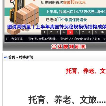
1
2
3
4
5
6
7
8
9
10
党而战——百年“纪”事⑧加强纪律..
·[视频]
牢记初心使命 奋进复兴征程丨“转折之城”激荡
首页
»
时事新闻
托育、养老、文旅
托育、养老、文旅....