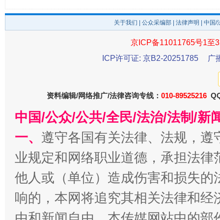
关于我们
|
公众采编部
|
法律声明
| 中国
受贿1.44亿！段成刚被判无期
从幼儿
京ICP备11011765号1至3
ICP许可证: 京B2-20251785
广
资料编辑/网络推广/法律咨询专线：
010-89525216
QQ
中国/公众/公共/全民/法治/法制/
一、
遵守各国有关法律、法规，遵
业规定和网络职业道德，承担法律
全民健身五年计划来了！等你上场
他人或（单位）造成伤害和损失的
响的，本网将追究其相关法律和经
由和新闻自由。本传媒网站中的部