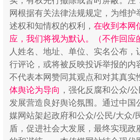
实，有权先行撤除或暂时屏蔽。注
网根据有关法律法规规定，为维护
述权和知情权的权利，
在收到本网
应，我们将视为默认。（不作回应
人姓名、地址、单位、实名公布，让
行评论，或将被反映投诉举报的内
“蜀中异人”王建安的艺术幻境
不代表本网赞同其观点和对其真实
体舆论为导向
，强化反腐和公众/公
发展营造良好舆论氛围。通过中国公
媒网站架起政府和公众/公民/大众
盾，促进社会大发展，最终实现政府