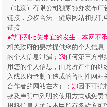
（北京）有限公司独家协办发布广
链接，授权合法、健康网站和报刊
链接。
●就下列相关事宜的发生，本网不
相关政府的要求提供您的个人信息
的个人信息泄漏；
⑶
任何第三方根
受贿1.44亿！段成刚被判无期
从幼儿
用您的个人信息，由此所产生的纠
入或政府管制而造成的暂时性网站
合作者的网站在内）；
⑸
因不可抗
款及声明中列明的使用方式或免责
报料信息人承认本网所有条款方可