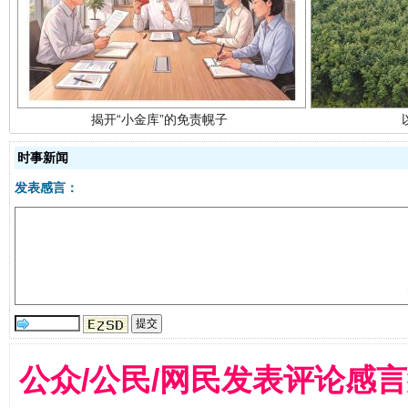
揭开“小金库”的免责幌子
时事新闻
发表感言：
受贿1.44亿！段成刚被判无期
从幼儿
公众/公民/网民发表评论感