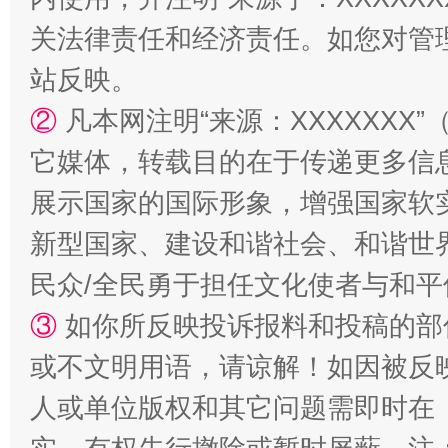
关法律责任和经济责任。如您对管
站反映。
②
凡本网注明“来源：XXXXXX
国家大学科技园优化重塑工作
它媒体，转载目的在于传递更多信
展示国家的国际形象，增强国家软
新型国家、建设和谐社会、和谐世界
民众/全民勇于担任文化使者与和
③
如你所反映投诉报料和投稿的部
或不文明用语，请谅解！如因被反
人或单位版权和其它问题需即时在
扯下公款旅游的“隐身衣”
如何以同