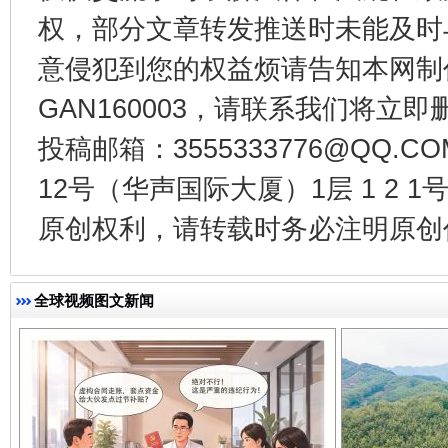
权，部分文章转发推送时未能及时
意侵犯到您的权益烦请告知本网制作采编
GAN160003，请联系我们将立即删
投稿邮箱：3555333776@QQ
12号（华声国际大厦）1层 1 2
千年窑火 生生不息
一
原创权利，请转载时务必注明原创作
全球视频图文新闻