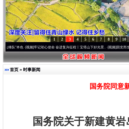
1
2
3
4
5
6
7
8
9
10
本色
·[视频]
牢记初心使命 奋进复兴征程丨宝塔山下好光景..
·[视频]
因党而生 为党而战—
首页
»
时事新闻
国务院同意
国务院关于新建黄岩