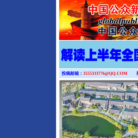
投稿邮箱：
3555333776@QQ.COM