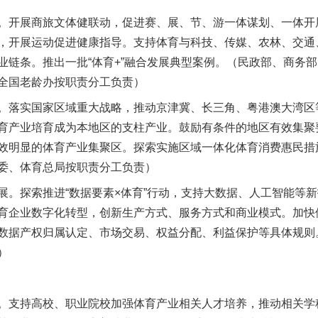
开展商旅文体健联动，促进赛、展、节、游一体谋划、一体开
，开展运动促进健康指导。支持体育与科技、传媒、农林、交通
业链条。推出一批“体育+”融合发展典型案例。（民政部、商务
全国老龄办按职责分工负责）
落实国家区域重大战略，推动京津冀、长三角、粤港澳大湾区
育产业培育成为本地区的支柱产业。鼓励有条件的地区有效集聚
效明显的体育产业集聚区。探索实施区域一体化体育消费惠民措
委、体育总局按职责分工负责）
探索推进“数据要素×体育”行动，支持大数据、人工智能等新
育企业数字化转型，创新生产方式、服务方式和商业模式。加快
数据产权归属认定、市场交易、权益分配、利益保护等具体规则
）
支持高校、职业院校加强体育产业相关人才培养，推动相关学