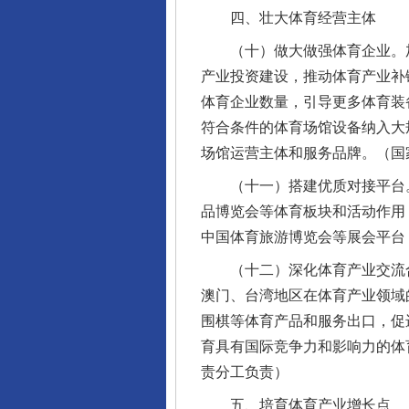
四、壮大体育经营主体
（十）做大做强体育企业。加
产业投资建设，推动体育产业补
体育企业数量，引导更多体育装
符合条件的体育场馆设备纳入大
场馆运营主体和服务品牌。（国
（十一）搭建优质对接平台。
品博览会等体育板块和活动作用
中国体育旅游博览会等展会平台
（十二）深化体育产业交流合作
澳门、台湾地区在体育产业领域
围棋等体育产品和服务出口，促
育具有国际竞争力和影响力的体
责分工负责）
五、培育体育产业增长点