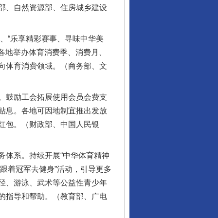
部、自然资源部、住房城乡建设
、“乐享精彩赛事、寻味中华美
励各地举办体育消费季、消费月、
向体育消费领域。（商务部、文
。鼓励工会拓展使用会员会费支
贴息。各地可因地制宜推出发放
红包。（财政部、中国人民银
体系。持续开展“中华体育精神
“跟着冠军去健身”活动，引导更多
径、游泳、武术等公益性青少年
的指导和帮助。（教育部、广电