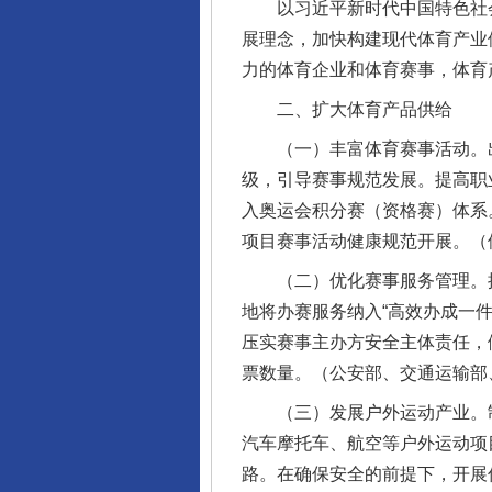
以习近平新时代中国特色社会
展理念，加快构建现代体育产业
力的体育企业和体育赛事，体育
二、扩大体育产品供给
（一）丰富体育赛事活动。出
级，引导赛事规范发展。提高职
入奥运会积分赛（资格赛）体系
项目赛事活动健康规范开展。（
（二）优化赛事服务管理。推
地将办赛服务纳入“高效办成一
压实赛事主办方安全主体责任，
票数量。（公安部、交通运输部
（三）发展户外运动产业。制
汽车摩托车、航空等户外运动项
路。在确保安全的前提下，开展