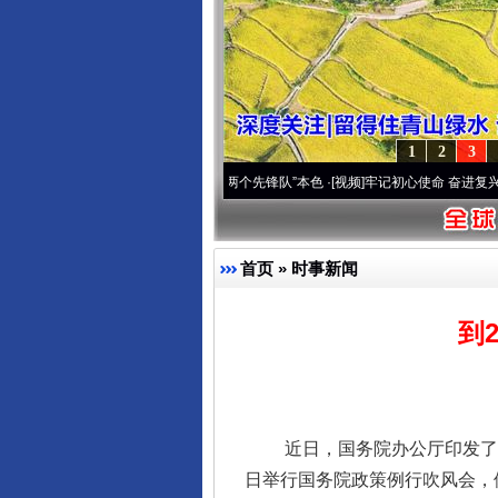
1
2
3
改变雪域高原..
·[视频]
永葆“两个先锋队”本色
·[视频]
牢记初心使命 奋进复兴征程丨宝塔
首页
»
时事新闻
到
近日，国务院办公厅印发了《
日举行国务院政策例行吹风会，