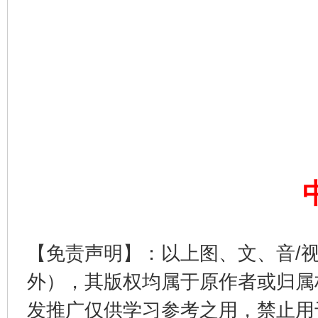
完善运行机制助力责任有效落实
一纸欠条
【免责声明】：以上图、文、音/
外），其版权均属于原作者或归属
发推广仅供学习参考之用，禁止用
东山县通报“牛蛙产品抗生素超标问题”
法