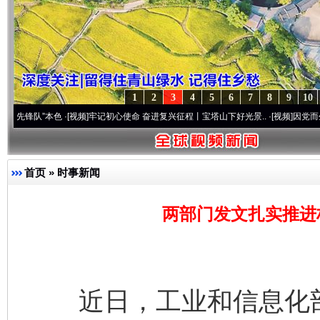
1
2
3
4
5
6
7
8
9
10
”本色
·[视频]
牢记初心使命 奋进复兴征程丨宝塔山下好光景..
·[视频]
因党而生 为党而战
首页
»
时事新闻
两部门发文扎实推进
近日，工业和信息化部