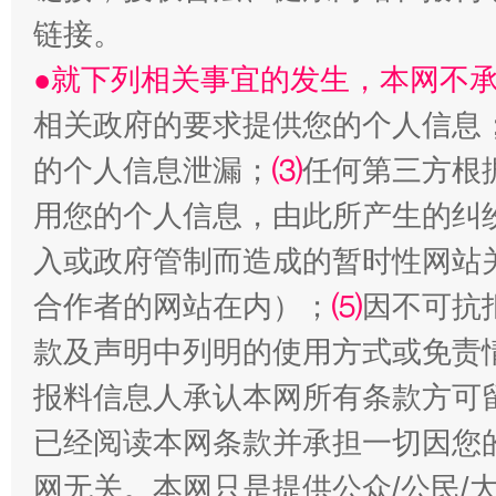
链接。
●就下列相关事宜的发生，本网不
相关政府的要求提供您的个人信息
受贿1.44亿！段成刚被判无期
从幼儿
的个人信息泄漏；
⑶
任何第三方根
用您的个人信息，由此所产生的纠
入或政府管制而造成的暂时性网站
合作者的网站在内）；
⑸
因不可抗
款及声明中列明的使用方式或免责
报料信息人承认本网所有条款方可
全民健身五年计划来了！等你上场
已经阅读本网条款并承担一切因您
网无关。本网只是提供公众/公民/