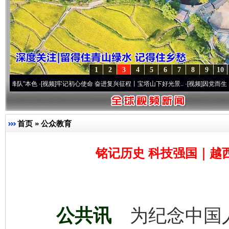
1
2
3
4
5
6
7
8
9
10
色
·[视频]
牢记初心使命 奋进复兴征程丨宝塔山下好光景..
·[视频]
因党而生 为党而战——
首页
»
公众教育
铭记历史 科技强国｜越
公共讯
为纪念中国