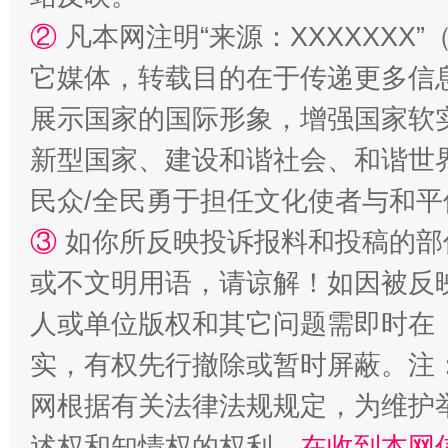
国家大学科技园优化重塑工作
②
凡本网注明“来源：XXXXXX
它媒体，转载目的在于传递更多信
展示国家的国际形象，增强国家软
新型国家、建设和谐社会、和谐世界
民众/全民勇于担任文化使者与和
③
如你所反映投诉报料和投稿的部
或不文明用语，请谅解！如因被反
扯下公款旅游的“隐身衣”
如何以同
人或单位版权和其它问题需即时在
实，有权先行撤除或暂时屏蔽。注
网根据有关法律法规规定，为维护
述权和知情权的权利，
在收到本网