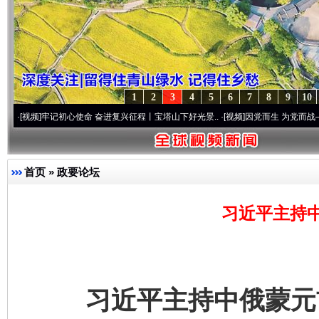
1
2
3
4
5
6
7
8
9
10
记初心使命 奋进复兴征程丨宝塔山下好光景..
·[视频]
因党而生 为党而战——百年“纪”事
首页
»
政要论坛
习近平主持
习近平主持中俄蒙元