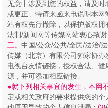
无意中涉及到您的权益，请及时
或更正。特请来函来电说明本网
站有权先行撤除，以保护版权拥有者
法制/新闻网等传媒网站衷心致谢
二、
中国/公众/公共/全民/法治
传媒（北京）有限公司独家协办
受贿1.44亿！段成刚被判无期
从幼儿
电视台友情链接，授权合法、健
源，并可添加相应链接。
●就下列相关事宜的发生，本网
定或相关政府的要求提供您的个
他原因导致的个人信息泄漏；
⑶