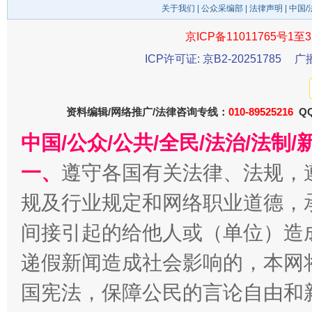
关于我们
|
公众采编部
|
法律声明
| 中国
京ICP备11011765号1至3
ICP许可证: 京B2-20251785
广
千年窑火 生生不息
一
资料编辑/网络推广/法律咨询专线：
010-89525216
QQ
中国/公众/公共/全民/法治/法
一、
遵守各国有关法律、法规，
规及行业规定和网络职业道德，
间接引起的给他人或（单位）造
递假新闻造成社会影响的，本网
国宪法，保障公民的言论自由和
揭开“小金库”的免责幌子