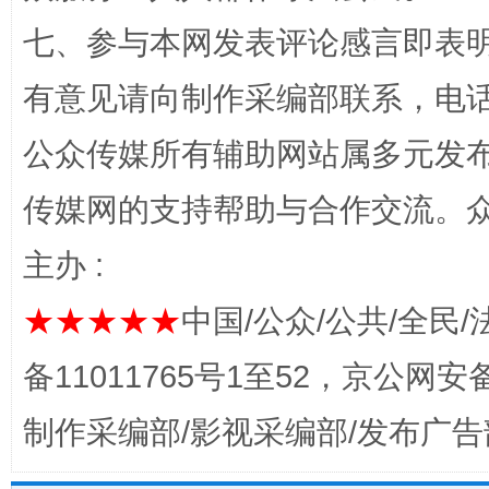
七、参与本网发表评论感言即表明
完善运行机制助力责任有效落实
一纸欠条
有意见请向制作采编部联系，电话：0
公众传媒所有辅助网站属多元发
传媒网的支持帮助与合作交流。
主办 :
★★★★★
中国/公众/公共/全民/
东山县通报“牛蛙产品抗生素超标问题”
法
备11011765号1至52，京公网安备：
制作采编部/影视采编部/发布广告