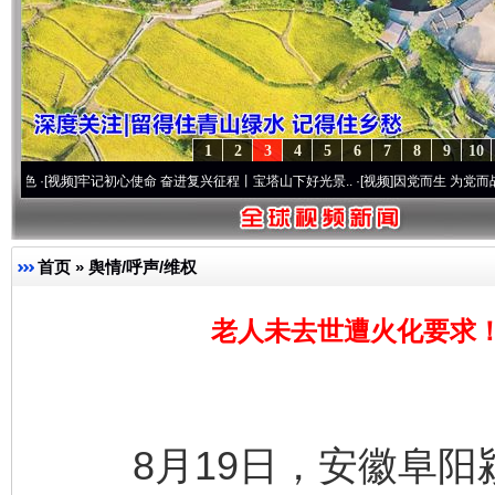
1
2
3
4
5
6
7
8
9
10
]
牢记初心使命 奋进复兴征程丨宝塔山下好光景..
·[视频]
因党而生 为党而战——百年“纪
首页
»
舆情/呼声/维权
老人未去世遭火化要求
8月19日，安徽阜阳