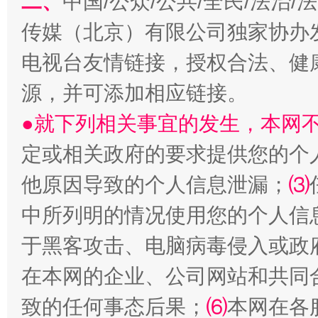
二、
中国/公众/公共/全民/法治
传媒（北京）有限公司独家协办
电视台友情链接，授权合法、健
受贿1.44亿！段成刚被判无期
从幼儿
源，并可添加相应链接。
●就下列相关事宜的发生，本网
定或相关政府的要求提供您的个
他原因导致的个人信息泄漏；
⑶
中所列明的情况使用您的个人信
于黑客攻击、电脑病毒侵入或政
全民健身五年计划来了！等你上场
在本网的企业、公司网站和共同
致的任何事态后果；
⑹
本网在各