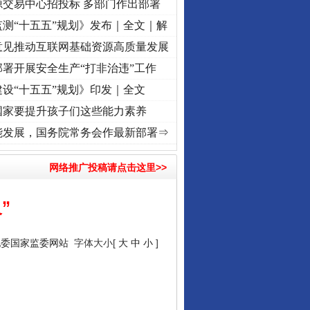
源交易中心招投标 多部门作出部署
测“十五五”规划》发布｜全文｜解
意见推动互联网基础资源高质量发展
署开展安全生产“打非治违”工作
设“十五五”规划》印发｜全文
国家要提升孩子们这些能力素养
程丨“转折之城”激荡..
·[视频]
牢记初心使命 奋进复兴征程丨红船起航处 潮起..
·[视频]
能发展，国务院常务会作最新部署⇒
网络推广投稿请点击这里>>
”
纪委国家监委网站
字体大小[
大
中
小
]