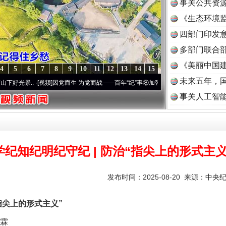
事关公共资
《生态环境监
读
四部门印发
多部门联合部
《美丽中国建
4
5
6
7
8
9
10
11
12
13
14
15
未来五年，
.
·[视频]
因党而生 为党而战——百年“纪”事⑧加强纪律..
·[视频]
牢记初心使命 奋进复兴征
事关人工智
学纪知纪明纪守纪 | 防治“指尖上的形式主义
发布时间：2025-08-20 来源：
中央
指尖上的形式主义”
霖