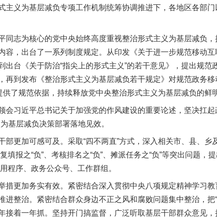
主义为基层减负专项工作机制统筹协调推进下，各地区各部门以
志为核心的党中央始终高度重视整治形式主义为基层减负，把
内容，出台了一系列制度规定。从印发《关于进一步规范移动互
到出台《关于防治“指尖上的形式主义”的若干意见》，提出规范
，再到发布《整治形式主义为基层减负若干规定》对规范政务移
”提供了规范依据，持续释放党中央整治形式主义为基层减负的鲜
会习近平总书记关于加强党的作风建设的重要论述，坚决扛起政
义为基层减负决策部署落地见效。
更加可感可及。采取“四不两直”方式，深入相关市、县、乡
、重复填报之“负”、考核排名之“负”、摊派任务之“负”等突出问题
务应用程序、政务公众号、工作群组。
更加务实有效。紧密结合深入贯彻中央八项规定精神学习教育
推进整治。紧密结合群众身边不正之风和腐败问题集中整治，把“
年接着一年抓。坚持开门搞监督，广泛听取基层干部群众意见，