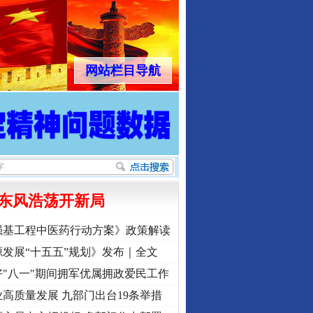
网站栏目导航
东风浩荡开新局
强基工程中医药行动方案》政策解读
发展“十五五”规划》发布｜全文
"八一"期间拥军优属拥政爱民工作
高质量发展 九部门出台19条举措