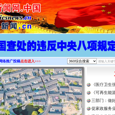
>
网络推广投稿
点击进入>>>
《医疗卫生
《可再生能源
三部门：做好
促家政服务业