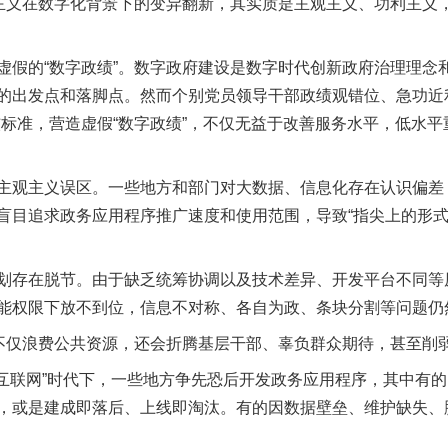
义在数字化背景下的变异翻新，其实质是主观主义、功利主义
的“数字政绩”。数字政府建设是数字时代创新政府治理理念
的出发点和落脚点。然而个别党员领导干部政绩观错位、急功近利
核标准，营造虚假“数字政绩”，不仅无益于改善服务水平，低水
观主义误区。一些地方和部门对大数据、信息化存在认识偏差
盲目追求政务应用程序推广速度和使用范围，导致“指尖上的形式
存在脱节。由于缺乏统筹协调以及技术差异、开发平台不同等
能权限下放不到位，信息不对称、各自为政、条块分割等问题仍
仅浪费公共资源，还会折腾基层干部、辜负群众期待，甚至削
联网”时代下，一些地方争先恐后开发政务应用程序，其中有的
，或是建成即落后、上线即淘汰。有的因数据壁垒、维护缺失、