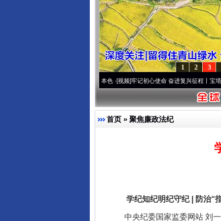
1
2
3
..
·[视频]
永葆“两个先锋队”本色
·[视频]
牢记初心使命 奋进复兴征程丨宝塔山下好光景.
首页
»
聚焦廉政法纪
学纪知纪明纪守纪 | 防治“
中央纪委国家监委网站 刘一