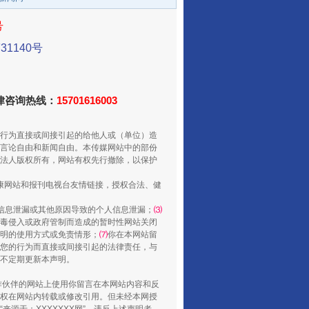
号
1140号
法律咨询热线：
15701616003
走走走！国家喊你健身啦
行为直接或间接引起的给他人或（单位）造
言论自由和新闻自由。本传媒网站中的部份
法人版权所有，网站有权先行撤除，以保护
健康网站和报刊电视台友情链接，授权合法、健
信息泄漏或其他原因导致的个人信息泄漏；
⑶
毒侵入或政府管制而造成的暂时性网站关闭
明的使用方式或免责情形；
⑺
你在本网站留
您的行为而直接或间接引起的法律责任，与
将不定期更新本声明。
合作伙伴的网站上使用你留言在本网站内容和反
权在网站内转载或修改引用。但未经本网授