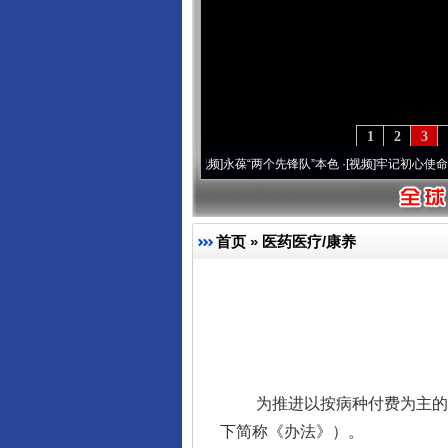
1
2
3
0周年 深刻改变雪域高原..
·[视频]
永葆“两个先锋队”本色
·[视频]
牢记初心使命 奋进复
首页
»
医药医疗/康养
完善运行机制助力责任有效落
为推进以按病种付费为主的多
下简称《办法》）。