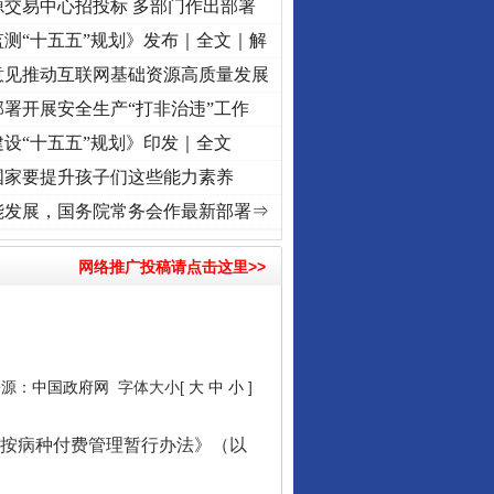
源交易中心招投标 多部门作出部署
测“十五五”规划》发布｜全文｜解
意见推动互联网基础资源高质量发展
署开展安全生产“打非治违”工作
设“十五五”规划》印发｜全文
国家要提升孩子们这些能力素养
]
牢记初心使命 奋进复兴征程丨“转折之城”激荡..
·[视频]
牢记初心使命 奋进复兴征程丨红
能发展，国务院常务会作最新部署⇒
网络推广投稿请点击这里>>
来源：
中国政府网
字体大小[
大
中
小
]
行业协会接连发公告
按病种付费管理暂行办法》（以