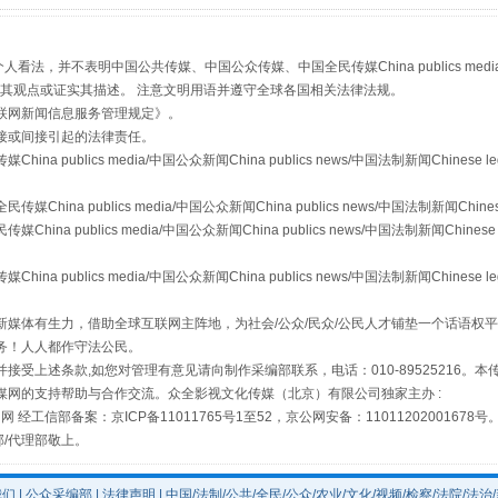
，并不表明中国公共传媒、中国公众传媒、中国全民传媒China publics media/中国公
s等传媒网站同意其观点或证实其描述。 注意文明用语并遵守全球各国相关法律法规。
联网新闻信息服务管理规定
》。
从幼儿园到大学，有这些资助
接或间接引起的法律责任。
publics media/中国公众新闻China publics news/中国法制新闻Chinese l
a publics media/中国公众新闻China publics news/中国法制新闻Chinese
 publics media/中国公众新闻China publics news/中国法制新闻Chinese 
publics media/中国公众新闻China publics news/中国法制新闻Chinese l
媒体有生力，借助全球互联网主阵地，为社会/公众/民众/公民人才铺垫一个话语权平
务！人人都作守法公民。
接受上述条款,如您对管理有意见请向制作采编部联系，电话：010-89525216。
媒网的支持帮助与合作交流。众全影视文化传媒（北京）有限公司独家主办 :
网 经工信部备案：京ICP备11011765号1至52，京公网安备：11011202001678号
场
事关残疾人未来5年
部/代理部敬上。
我们
|
公众采编部
|
法律声明
| 中国/法制/公共/全民/公众/农业/文化/视频/检察/法院/法治