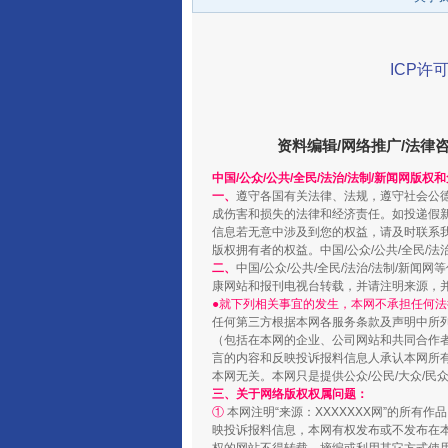
ICP许可
资料编辑/网络推广/法律
中国/公众/公共/全民/法治/法制/新闻网版权
阿坝州三大球赛在茂县开幕
一、
遵守各国有关法律、法规，遵守社会公
成伤害和损失的法律和经济责任。如投递假
信息若无意中涉及到您的权益，请及时联系
版权拥有者的权益。中国/公众/公共/全民/法
二、
中国/公众/公共/全民/法治/法制/
康网站和报刊电视台转载，并请注明来源，
●就下列相关事宜的发生，本网不承担任何法
任何第三方根据本网各服务条款及声明中所
（包括在本网的企业、公司网站和共同合作
言的内容和反映投诉报料信息人承认本网所
本网无关。本网只是提供公众/公民/大众/
三、关于网络版权权属问题：
①
本网注明“来源：XXXXXXX网”的所有
映投诉报料信息，本网有权发布或不发布在