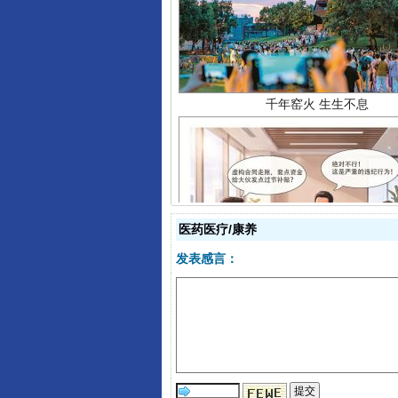
千年窑火 生生不息
医药医疗/康养
发表感言：
揭开“小金库”的免责幌子