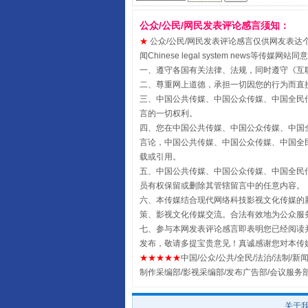
公众/公民/网民发表评论感言须知：
★
公众/公民/网民发表评论感言仅供网友表达个人看法
闻Chinese legal system new
一、遵守各国有关法律、法规，同时遵守《
互
受贿1.44亿！段成刚被判无期
二、尊重网上道德，承担一切因您的行为而直
三、中国公共传媒、中国公众传媒、中国全民传媒China 
言的一切权利。
四、您在中国公共传媒、中国公众传媒、中国全民传媒Chin
言论，中国公共传媒、中国公众传媒、中国全民传媒China
载或引用。
五、中国公共传媒、中国公众传媒、中国全民传媒China 
员有权保留或删除其管辖留言中的任意内容。
六、本传媒结合现代网络科技影视文化传媒的新
策、影视文化传媒交流。合法有效地为公众服
七、参与本网发表评论感言即表明您已经阅读并
发布，敬请多提宝贵意见！真诚感谢您对本传
★★★★★
中国/公众/公共/全民/法治/法制/新闻
全民健身五年计划来了！等你上
制作采编部/影视采编部/发布广告部/会议服务
关于