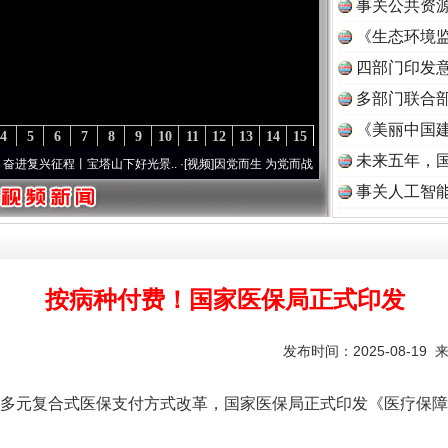
事关公共资
《生态环境监
读
四部门印发
多部门联合部
《美丽中国建
4
5
6
7
8
9
10
11
12
13
14
15
未来五年，
兴征程丨宝塔山下好光景..
·[视频]
因党而生 为党而战——百年“纪”事⑧加强纪律..
·[视频
事关人工智
按病种付费！国家医保局正式印发
发布时间：2025-08-19 
实
一纸欠条伤亲情 巡回调解促和解..
元复合式医保支付方式改革，国家医保局正式印发《医疗保障