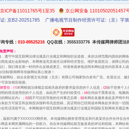
京ICP备11011765号1至35
京公网安备 11010502051457
证: 京B2-20251785
广播电视节目制作经营许可证:（京）字第3
咨询专线：
010-89525216
QQ在线：3555333776 本传媒网律师团
和免责声明：
规模最大的光氢储一体化项目
德，遵守中国互联网法律法规及行业规定和网络职业道德，承担法律范围内因你的网络
新闻造成社会影响的，本网将追究其相关法律和经济责任。维护各国宪法，保障公民的
我们，我们将在第一时间作出反映或更正。特请来函来电说明本网站提供内容系本人或
治/法制/新闻网等传媒网站衷心致谢！
新闻网等传媒网站，由众全影视文化传媒（北京）有限公司独家协办发布广告。欢迎合法、
并可添加相应链接。
律责任：⑴
本网根据法律规定或相关政府的要求提供您的个人信息；
⑵
由于您将个人
列明的情况使用您的个人信息，由此所产生的纠纷责任；
⑷
任何由于黑客攻击、电脑病
者的网站在内）；
⑸
因不可抗拒导致的任何事态后果；
⑹
本网在各服务条款及声明中列
有条款方可留言和反映投诉报料等讯息投稿，其证明你已经阅读本网条款并承担一切因
民众/全民话语权平台。本网根据中国互联网法律法规及行业规定和国际互联网有关规定
作品，版权均属于XXXXXXX网所有。本传媒网站拥有管理笔名和代表某些合作伙伴在
本网及本网所属网站的一切权力。你在本传媒网站留言板发表的评论和投稿，本网站有