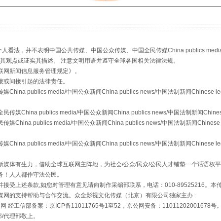
从幼儿园到大学，有这些资助
，并不表明中国公共传媒、中国公众传媒、中国全民传媒China publics media/中国公
s等传媒网站同意其观点或证实其描述。 注意文明用语并遵守全球各国相关法律法规。
联网新闻信息服务管理规定
》。
接或间接引起的法律责任。
publics media/中国公众新闻China publics news/中国法制新闻Chinese l
a publics media/中国公众新闻China publics news/中国法制新闻Chinese
 publics media/中国公众新闻China publics news/中国法制新闻Chinese 
场
事关残疾人未来5年
publics media/中国公众新闻China publics news/中国法制新闻Chinese l
媒体有生力，借助全球互联网主阵地，为社会/公众/民众/公民人才铺垫一个话语权平
务！人人都作守法公民。
接受上述条款,如您对管理有意见请向制作采编部联系，电话：010-89525216。
媒网的支持帮助与合作交流。众全影视文化传媒（北京）有限公司独家主办 :
网 经工信部备案：京ICP备11011765号1至52，京公网安备：11011202001678号
部/代理部敬上。