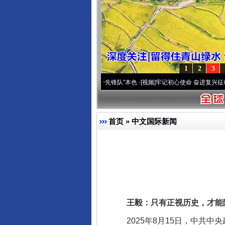
1
2
3
改变雪域高原..
·[视频]
永葆“两个先锋队”本色
·[视频]
牢记初心使命 奋进复兴征程丨宝塔
首页
»
中文国际新闻
完善运行机制助力责任有效落
王毅：只有正视历史，才能
2025年8月15日，中共中