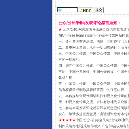
受贿1.44亿！段成刚被判无期
公众/公民/网民发表评论感言须知：
★
公众/公民/网民发表评论感言仅供网友表达个人看法
闻Chinese legal system new
一、遵守各国有关法律、法规，同时遵守《
互
二、尊重网上道德，承担一切因您的行为而直
三、中国公共传媒、中国公众传媒、中国全民传媒China 
言的一切权利。
四、您在中国公共传媒、中国公众传媒、中国全民传媒Chin
言论，中国公共传媒、中国公众传媒、中国全民传媒China
全民健身五年计划来了！等你上
载或引用。
五、中国公共传媒、中国公众传媒、中国全民传媒China 
员有权保留或删除其管辖留言中的任意内容。
六、本传媒结合现代网络科技影视文化传媒的新
策、影视文化传媒交流。合法有效地为公众服
七、参与本网发表评论感言即表明您已经阅读并
发布，敬请多提宝贵意见！真诚感谢您对本传
★★★★★
中国/公众/公共/全民/法治/法制/新闻
制作采编部/影视采编部/发布广告部/会议服务