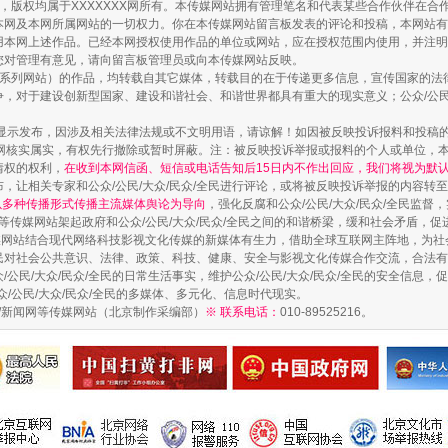
作品，版权均属于XXXXXXX网所有。本传媒网站拥有管理笔名和代表某些合作伙伴在
本网及本网所属网站的一切权力。你在本传媒网站留言板发表的评论和投稿，本网站有
本网上述作品。已经本网授权使用作品的单位或网站，应在授权范围内使用，并注明“来
您对管理有意见，请向留言板管理员或向本传媒网站反映。
本传媒系列网站）的作品，均转载自其它媒体，转载目的在于传递更多信息，宣传国家的
，对于建设创新型国家、建设和谐社会、和谐世界都具有重大的现实意义；公众/公民/
显示发布，因涉及相关法律法规或不文明用语，请谅解！如因被反映投诉报料和投稿
网核实属实，有权先行撤除或暂时屏蔽。注：被反映投诉举报或报料的个人或单位，
如何以同查同治破解风腐交织难题
情权的权利，
在收到本网信函、短信或电话告知后15日内不作出回应，我们将视为默
，让相关专家和公众/公民/大众/民众/全民进行评论，或将被反映投诉举报的内容转
网以多种传播形式传播主流媒体舆论为导向
，强化反腐和公众/公民/大众/民众/全民监
等传媒网站架起政府和公众/公民/大众/民众/全民之间的和谐桥梁，缓和社会矛盾，
媒网站结合现代网络科技影视文化传媒的新媒体有生力，借助全球互联网主阵地，为社会
全民对社会公共意识、法律、政策、科技、健康、安全与影视文化传媒合作交流，合法有效
公民/大众/民众/全民的日常生活事实，维护公众/公民/大众/民众/全民的安全信息，促
众/公民/大众/民众/全民的多媒体、多元化、信息时代现实。
法制/新闻网等传媒网站（北京制作采编部）
※ 联系电话：
010-89525216。
一颗心始终滚烫