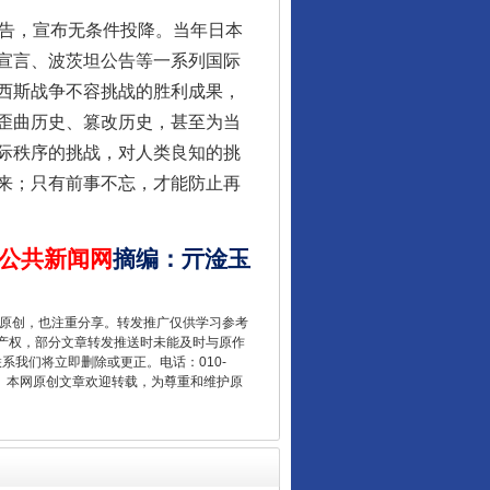
告，宣布无条件投降。当年日本
宣言、波茨坦公告等一系列国际
西斯战争不容挑战的胜利成果，
让核能赋能千行百业
歪曲历史、篡改历史，甚至为当
际秩序的挑战，对人类良知的挑
来；只有前事不忘，才能防止再
公共新闻网
摘编
：
亓淦玉
重原创，也注重分享。转发推广仅供学习参考
产权，部分文章转发推送时未能及时与原作
联系我们将立即删除或更正。电话：010-
2 1号。本网原创文章欢迎转载，为尊重和维护原
从数据变化看反腐深化