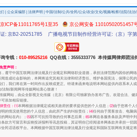
我们
|
公众采编部
|
法律声明
| 中国/法制/公共/全民/公众/农业/文化/视频/检察/法院/法治
京ICP备11011765号1至35
京公网安备 11010502051457
规模最大的光氢储一体化项目
证: 京B2-20251785
广播电视节目制作经营许可证:（京）字第3
咨询专线：
010-89525216
QQ在线：3555333776 本传媒网律师团
和免责声明：
德，遵守中国互联网法律法规及行业规定和网络职业道德，承担法律范围内因你的网络
新闻造成社会影响的，本网将追究其相关法律和经济责任。维护各国宪法，保障公民的
我们，我们将在第一时间作出反映或更正。特请来函来电说明本网站提供内容系本人或
治/法制/新闻网等传媒网站衷心致谢！
新闻网等传媒网站，由众全影视文化传媒（北京）有限公司独家协办发布广告。欢迎合法、
并可添加相应链接。
律责任：⑴
本网根据法律规定或相关政府的要求提供您的个人信息；
⑵
由于您将个人
镜头丨大暑三秋近
列明的情况使用您的个人信息，由此所产生的纠纷责任；
⑷
任何由于黑客攻击、电脑病
者的网站在内）；
⑸
因不可抗拒导致的任何事态后果；
⑹
本网在各服务条款及声明中列
有条款方可留言和反映投诉报料等讯息投稿，其证明你已经阅读本网条款并承担一切因
民众/全民话语权平台。本网根据中国互联网法律法规及行业规定和国际互联网有关规定