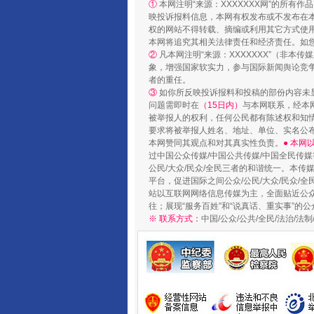
①
本网注明“来源：XXXXXXX网”的所有
映投诉报料信息，本网有权发布或不发布在
权的网站不得转载、摘编或利用其它方式使用
本网将追究其相关法律责任和经济责任。如
②
凡本网注明“来源：XXXXXXX”（非
象，增强国家软实力，参与国际新闻舆论竞争
者的重任。
③
如你所反映投诉报料和投稿的部份内容未
问题需即时在
（15日内）
与本网联系，经本
扯下公款旅游的“隐身衣”
被举报人的权利，任何公民都有陈述权和知
要求将被举报人姓名、地址、单位、实名公布
本网赞同其观点和对其真实性负责。
● 本
过中国公众传媒/中国公共传媒/中国全民传媒
公民/大众/民众/全民三者的和谐统一。本传
平台，促进国际之间公众/公民/大众/民众/
站以互联网网络信息传媒为主，全面贴近公众/
往；展现“服务百姓”和“说真话、重实事”的公
※ 联系方式：
中国/公众/公共/全民/法治/
“蜀中异人”王建安的艺术幻境