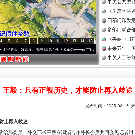
事关公共资
《生态环境监
读
四部门印发
多部门联合部
《美丽中国建
4
5
6
7
8
9
10
11
12
13
14
15
未来五年，
山下好光景..
·[视频]
因党而生 为党而战——百年“纪”事⑧加强纪律..
·[视频]
牢记初心使命
事关人工智
实
一纸欠条伤亲情 巡回调解促和解..
王毅：只有正视历史，才能防止再入歧途
发布时间：2025-08-15 
防止再入歧途
央政治局委员、外交部长王毅在澜湄合作外长会后共同会见记者时