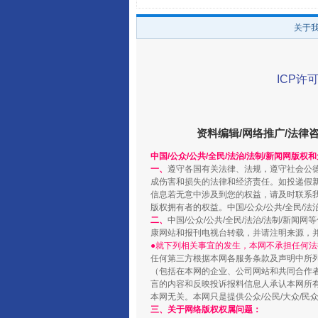
关于
阿坝州三大球赛在茂县开幕
ICP许可
资料编辑/网络推广/法律
中国/公众/公共/全民/法治/法制/新闻网版权
一、
遵守各国有关法律、法规，遵守社会公
成伤害和损失的法律和经济责任。如投递假
信息若无意中涉及到您的权益，请及时联系
版权拥有者的权益。中国/公众/公共/全民/法
二、
中国/公众/公共/全民/法治/法制/
康网站和报刊电视台转载，并请注明来源，
●就下列相关事宜的发生，本网不承担任何法
国家大学科技园优化重塑工作
任何第三方根据本网各服务条款及声明中所
（包括在本网的企业、公司网站和共同合作
言的内容和反映投诉报料信息人承认本网所
本网无关。本网只是提供公众/公民/大众/
三、关于网络版权权属问题：