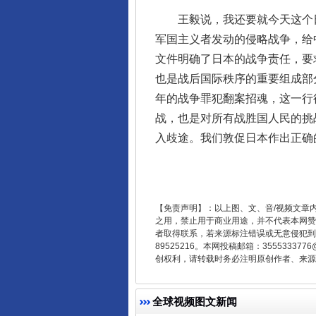
王毅说，我还要就今天这个日
军国主义者发动的侵略战争，给
文件明确了日本的战争责任，要
东山县通报“牛蛙产品抗生素超标问
也是战后国际秩序的重要组成部
年的战争罪犯翻案招魂，这一行
战，也是对所有战胜国人民的挑
入歧途。我们敦促日本作出正确
【免责声明】：以上图、文、音/视频文章
之用，禁止用于商业用途，并不代表本网赞
者取得联系，若来源标注错误或无意侵犯到您的
89525216。本网投稿邮箱：355533
创权利，请转载时务必注明原创作者、来源：
千年窑火 生生不息
全球视频图文新闻