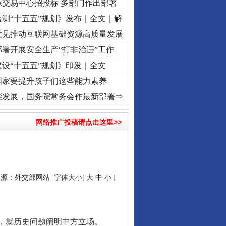
源交易中心招投标 多部门作出部署
测“十五五”规划》发布｜全文｜解
意见推动互联网基础资源高质量发展
署开展安全生产“打非治违”工作
设“十五五”规划》印发｜全文
国家要提升孩子们这些能力素养
 奋进复兴征程丨“转折之城”激荡..
·[视频]
牢记初心使命 奋进复兴征程丨红船起航处 潮
能发展，国务院常务会作最新部署⇒
网络推广投稿请点击这里>>
行业协会接连发公告
来源：
外交部网站
字体大小[
大
中
小
]
，就历史问题阐明中方立场。