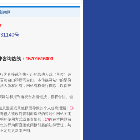
/新闻网
号
走走走！国家喊你健身啦
1140号
法律咨询热线：
15701616003
行为直接或间接引起的给他人或（单位）造
言论自由和新闻自由。本传媒网站中的部份
法人版权所有，网站有权先行撤除，以保护
健康网站和报刊电视台友情链接，授权合法、健
信息泄漏或其他原因导致的个人信息泄漏；
⑶
山西：不断增强治理腐败综合效能
毒侵入或政府管制而造成的暂时性网站关闭
明的使用方式或免责情形；
⑺
你在本网站留
您的行为而直接或间接引起的法律责任，与
将不定期更新本声明。