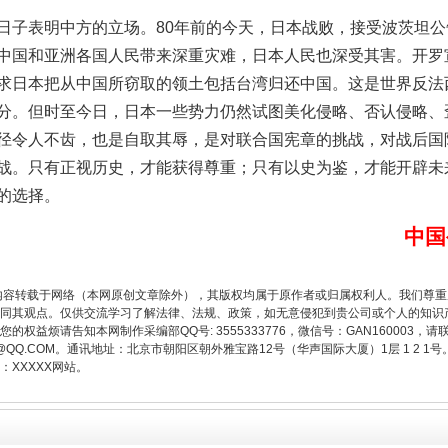
子表明中方的立场。80年前的今天，日本战败，接受波茨坦公
中国和亚洲各国人民带来深重灾难，日本人民也深受其害。开罗
求日本把从中国所窃取的领土包括台湾归还中国。这是世界反法
题”
法徽映军营 权益有保障
分。但时至今日，日本一些势力仍然试图美化侵略、否认侵略、
径令人不齿，也是自取其辱，是对联合国宪章的挑战，对战后国
战。只有正视历史，才能获得尊重；只有以史为鉴，才能开辟未
的选择。
中国
内容转载于网络（本网原创文章除外），其版权均属于原作者或归属权利人。我们尊
同其观点。仅供交流学习了解法律、法规、政策，如无意侵犯到贵公司或个人的知识
权益烦请告知本网制作采编部QQ号: 3555333776，微信号：GAN160003，请
3776@QQ.COM。通讯地址：北京市朝阳区朝外雅宝路12号（华声国际大厦）1层 1 
XXXXX网站。
一批国家标准开始实施