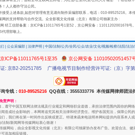
媒体有生力，借助全球互联网主阵地，为社会/公众/民众/公民人才铺垫一个话语权平
务！人人都作守法公民。
接受上述条款,如您对管理有意见请向制作采编部联系，电话：010-89525216。
媒网的支持帮助与合作交流。众全影视文化传媒（北京）有限公司独家主办 :
网 经工信部备案：京ICP备11011765号1至52，京公网安备：11011202001678号
部/代理部敬上。
走走走！国家喊你健身啦
我们
|
公众采编部
|
法律声明
| 中国/法制/公共/全民/公众/农业/文化/视频/检察/法院/法治
京ICP备11011765号1至35
京公网安备 11010502051457
证: 京B2-20251785
广播电视节目制作经营许可证:（京）字第3
咨询专线：
010-89525216
QQ在线：3555333776 本传媒网律师团
和免责声明：
德，遵守中国互联网法律法规及行业规定和网络职业道德，承担法律范围内因你的网络
山西：不断增强治理腐败综合效能
新闻造成社会影响的，本网将追究其相关法律和经济责任。维护各国宪法，保障公民的
我们，我们将在第一时间作出反映或更正。特请来函来电说明本网站提供内容系本人或
治/法制/新闻网等传媒网站衷心致谢！
新闻网等传媒网站，由众全影视文化传媒（北京）有限公司独家协办发布广告。欢迎合法、
并可添加相应链接。