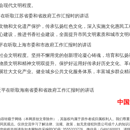
会现代文明程度。
平在听取江苏省委和省政府工作汇报时的讲话
物和文化遗产保护，传承弘扬红色文化，深入实施文化惠民工
心建设，推进书香社会建设，全面提升市民文明素质和城市文明
让核能赋能千行百业
近平在听取上海市委和市政府工作汇报时的讲话
会文明程度。坚持不懈用党的创新理论凝心铸魂，培育和弘扬
物质文明和精神文明双提升。保护好运用好传承好历史文化、革
展壮大文化产业。健全城乡公共文化服务体系，丰富城乡群众精
习近平在听取海南省委和省政府工作汇报时的讲话
中国
从数据变化看反腐深化
内容转载于网络（本网原创文章除外），其版权均属于原作者或归属权利人。我们尊
同其观点。仅供交流学习了解法律、法规、政策，如无意侵犯到贵公司或个人的知识
权益烦请告知本网制作采编部QQ号: 3555333776，微信号：GAN160003，请