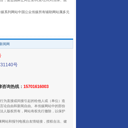
台，促进国际之间公众/民众/公民对法律、政
本传媒系列网站中国公众传媒所有辅助网站属多元
。
国家大学科技园优化重塑工作
/新闻网
号
1140号
法律咨询热线：
15701616003
行为直接或间接引起的给他人或（单位）造
扯下公款旅游的“隐身衣”
言论自由和新闻自由。本传媒网站中的部份
法人版权所有，网站有权先行撤除，以保护
健康网站和报刊电视台友情链接，授权合法、健