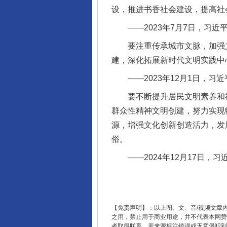
设，推进书香社会建设，提高社
——2023年7月7日，习近
要注重传承城市文脉，加强文
建，深化拓展新时代文明实践中
法徽映军营 权益有保障
——2023年12月1日，习
要不断提升居民文明素养和社
群众性精神文明创建，努力实现
源，增强文化创新创造活力，发
俗。
——2024年12月17日，
一批国家标准开始实施
【免责声明】：以上图、文、音/视频文章
之用，禁止用于商业用途，并不代表本网赞
者取得联系，若来源标注错误或无意侵犯到您的