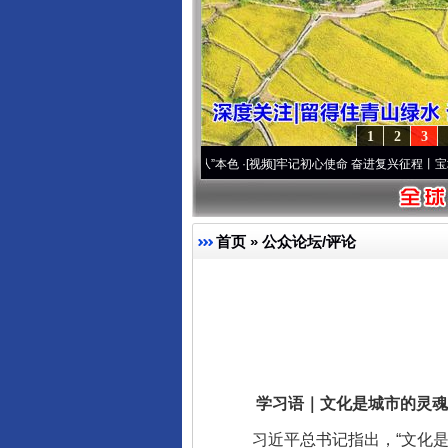
1
2
3
原..
·[视频]
永葆“两个先锋队”本色
·[视频]
牢记初心使命 奋进复兴征程丨宝塔山下好光景
首页
»
公众论坛/评论
学习语｜文化是城市的灵魂
习近平总书记指出，“文化是城