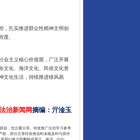
程，扎实推进群众性精神文明创
程度。
千年窑火 生生不息
社会主义核心价值观，广泛开展
命文化、海洋文化、民俗文化资
神文化生活，持续推进移风易
法治新闻网
摘编
：
亓淦玉
揭开“小金库”的免责幌子
重原创，也注重分享。转发推广仅供学习参考
产权，部分文章转发推送时未能及时与原作
联系我们将立即删除或更正。电话：010-