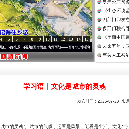
事关公共资
《生态环境监
读
四部门印发
多部门联合部
《美丽中国建
4
5
6
7
8
9
10
11
12
13
14
15
未来五年，
..
·[视频]
因党而生 为党而战——百年“纪”事⑧加强纪律..
·[视频]
牢记初心使命 奋进复
事关人工智
学习语｜文化是城市的灵魂
发布时间：2025-07-23 来
市的灵魂”。城市的气质，远看是风景，近看是生活。文化生