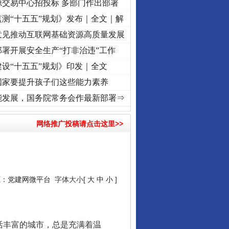
源交易中心招投标 多部门作出部署
测“十五五”规划》发布｜全文｜解
意见推动互联网基础资源高质量发展
署开展安全生产“打非治违”工作
设“十五五”规划》印发｜全文
国家要提升孩子们这些能力素养
兴征程丨“转折之城”激荡..
·[视频]
牢记初心使命 奋进复兴征程丨红船起航处 潮起..
·[视
能发展，国务院常务会作最新部署⇒
网络推广投稿请点击这里>>
源：
党建网微平台
字体大小[
大
中
小
]
活丰富的城市，总是充满着温