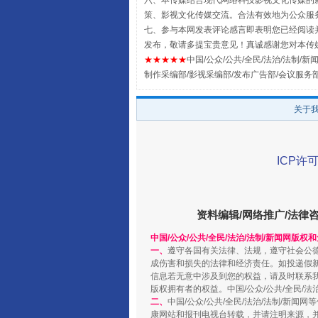
六、本传媒结合现代网络科技影视文化传媒的新
策、影视文化传媒交流。合法有效地为公众服
七、参与本网发表评论感言即表明您已经阅读并
发布，敬请多提宝贵意见！真诚感谢您对本传
★★★★★
中国/公众/公共/全民/法治/法制/新闻
制作采编部/影视采编部/发布广告部/会议服务
规模最大的光氢储一体化项目
关于
ICP许可
资料编辑/网络推广/法律
中国/公众/公共/全民/法治/法制/新闻网版权
一、
遵守各国有关法律、法规，遵守社会公
镜头丨大暑三秋近
成伤害和损失的法律和经济责任。如投递假
信息若无意中涉及到您的权益，请及时联系
版权拥有者的权益。中国/公众/公共/全民/法
二、
中国/公众/公共/全民/法治/法制/
康网站和报刊电视台转载，并请注明来源，