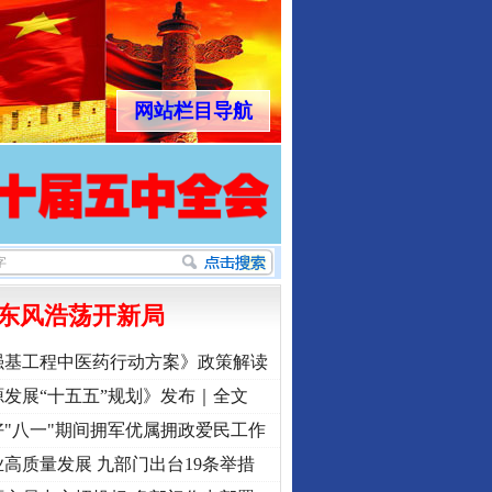
网站栏目导航
东风浩荡开新局
强基工程中医药行动方案》政策解读
发展“十五五”规划》发布｜全文
"八一"期间拥军优属拥政爱民工作
高质量发展 九部门出台19条举措