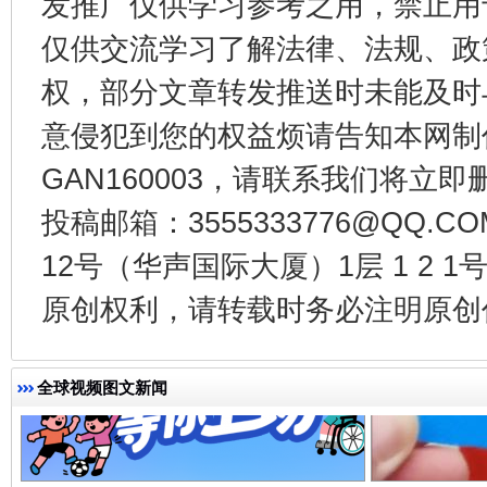
发推广仅供学习参考之用，禁止用
仅供交流学习了解法律、法规、政
受贿1.44亿！段成刚被判无期
从幼儿
权，部分文章转发推送时未能及时
意侵犯到您的权益烦请告知本网制作采编
GAN160003，请联系我们将立即删
投稿邮箱：3555333776@QQ
12号（华声国际大厦）1层 1 2
原创权利，请转载时务必注明原创作
全民健身五年计划来了！等你上场
全球视频图文新闻