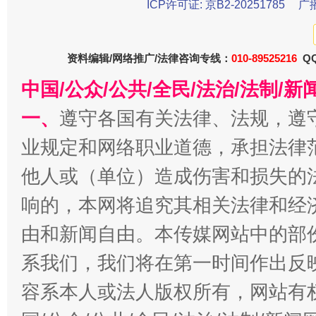
ICP许可证: 京B2-20251785
广
受贿1.44亿！段成刚被判无期
从幼儿
资料编辑/网络推广/法律咨询专线：
010-89525216
QQ
中国/公众/公共/全民/法治/法制/
一、
遵守各国有关法律、法规，遵
业规定和网络职业道德，承担法律
他人或（单位）造成伤害和损失的
响的，本网将追究其相关法律和经
全民健身五年计划来了！等你上场
由和新闻自由。本传媒网站中的部
系我们，我们将在第一时间作出反
容系本人或法人版权所有，网站有