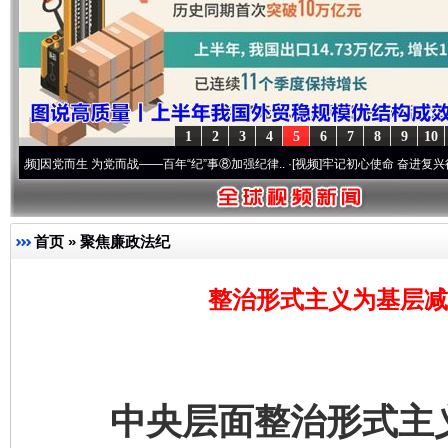
1
2
3
4
5
6
7
8
9
10
党而生 为党而战——百年“纪”事⑧加强纪律..
·[视频]
牢记初心使命 奋进复兴征程丨“转折之
首页
»
聚焦廉政法纪
整治形式主义为基层减
中央层面整治形式主义