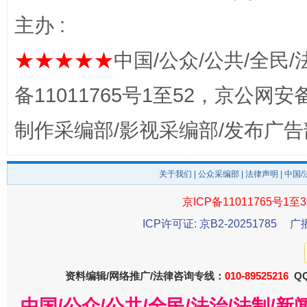
主办 :
★★★★★
中国/公众/公共/全民/
备11011765号1至52，京公网安备：
制作采编部/影视采编部/发布广告
东山县通报“牛蛙产品抗生素超标问题”
法
关于我们
|
公众采编部
|
法律声明
| 中国
京ICP备11011765号1至3
ICP许可证: 京B2-20251785
广
资料编辑/网络推广/法律咨询专线：
010-89525216
QQ
中国/公众/公共/全民/法治/法制/
千年窑火 生生不息
一