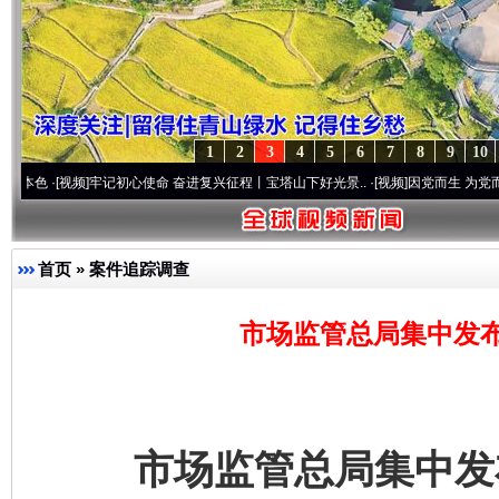
1
2
3
4
5
6
7
8
9
10
频]
牢记初心使命 奋进复兴征程丨宝塔山下好光景..
·[视频]
因党而生 为党而战——百年“
首页
»
案件追踪调查
市场监管总局集中发
市场监管总局集中发布