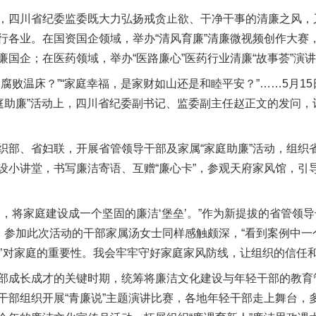
四川省纪委监委既大力弘扬戒贪止欲、干净干事的清廉之风，
行各业。在国资国企领域，举办“清风育廉”清廉微视频创作大赛
廉国企；在医药领域，举办“医路廉心”医药行业清廉“故事荟”演
温床？”“家庭幸福，是家财如山还是和睦平安？”……5月15
庭助廉”活动上，四川省纪委副书记、监委副主任赵正文的发问，
、省妇联，开展省管领导干部及家属“家庭助廉”活动，组织
设小讲堂，书写廉洁寄语、互赠“廉心卡”，参观天府家风馆，引
实
一纸欠条伤亲情 巡回调解促和解..
将家庭建设成一个坚固的廉洁‘堡垒’。”作为新提拔的省管领
示。参加此次活动的干部家属汤女士同样感触颇深，“看到案例中
助’对家庭的重要性。我会牢牢守好家庭家风防线，让组织的信任和
成长成才的关键时期，统筹将廉洁文化建设与年轻干部的教育
干部组织开展“青廉说”主题演讲比赛，各地年轻干部走上舞台，