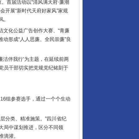
首届活动以“清风满天府·廉潮
会开展“新时代天府好家风”家规
风。
洁文化公益广告创作大赛、“青廉
推动形成“人人思廉、全民崇廉”良
廉洁伴我行’为主题，在延续前两
党员干部切实把党规党纪铭刻于
16组参赛选手，通过一个个生动
层分类、精准施策。”四川省纪
大局中谋划推进，区分不同领
准滴灌。