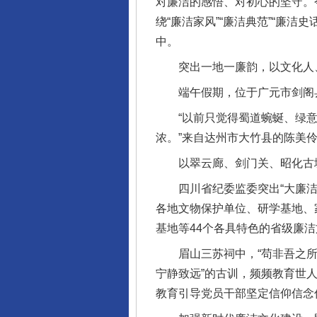
对廉洁的感悟、对初心的坚守。
绕“廉洁家风”“廉洁典范”“廉
中。
突出一地一廉韵，以文化人
东山县通报“牛蛙产品抗生素超标问
端午假期，位于广元市剑阁县
“以前只觉得蜀道蜿蜒、绿意绵延
浓。”来自达州市大竹县的陈美
以翠云廊、剑门关、昭化古城
四川省纪委监委突出“大廉洁”
各地文物保护单位、研学基地、
基地等44个各具特色的省级廉洁
眉山三苏祠中，“苟非吾之所有
千年窑火 生生不息
宁静致远”的古训，频频教育世
教育引导党员干部坚定信仰信念