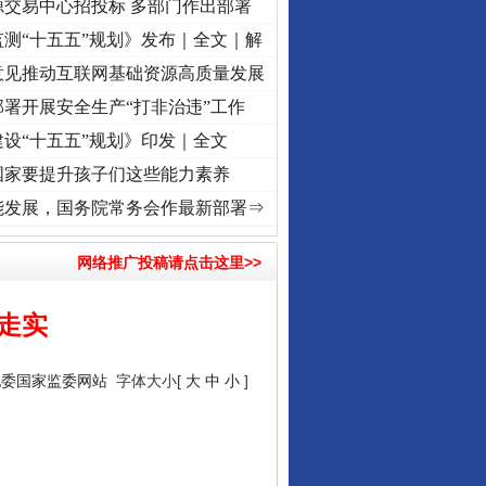
源交易中心招投标 多部门作出部署
测“十五五”规划》发布｜全文｜解
意见推动互联网基础资源高质量发展
署开展安全生产“打非治违”工作
设“十五五”规划》印发｜全文
国家要提升孩子们这些能力素养
征程丨红船起航处 潮起..
·[视频]
一首歌的时间，读懂乐至的“诗与远方”
·[视频]
从《水
能发展，国务院常务会作最新部署⇒
网络推广投稿请点击这里>>
走实
纪委国家监委网站
字体大小[
大
中
小
]