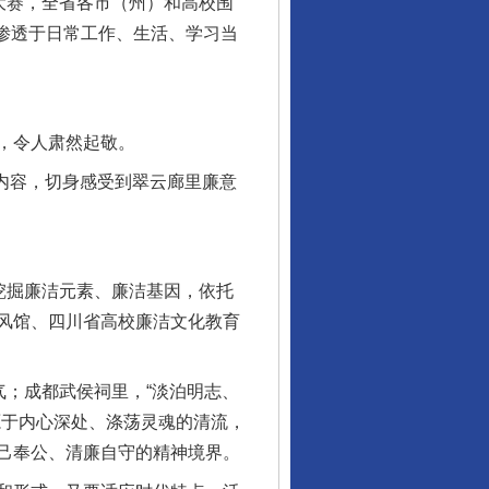
大赛，全省各市（州）和高校围
式渗透于日常工作、生活、学习当
让核能赋能千行百业
，令人肃然起敬。
等内容，切身感受到翠云廊里廉意
挖掘廉洁元素、廉洁基因，依托
风馆、四川省高校廉洁文化教育
；成都武侯祠里，“淡泊明志、
从数据变化看反腐深化
源于内心深处、涤荡灵魂的清流，
己奉公、清廉自守的精神境界。