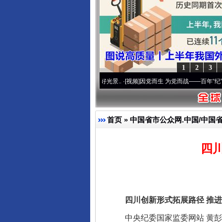
1
2
3
 奋进复兴征程丨宝塔山下好光景..
·[视频]
因党而生 为党而战——百年“纪”事⑧加强纪律
首页
»
中国省市公众网.中国/中国
四
四川创新形式拓展路径 推进
中央纪委国家监委网站 黄彭