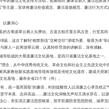
今年的廉洁文化宣传月活动，拓展组织“廉课育新人”廉洁思政课
洁史话”等主题，宣讲将廉洁价值观念、廉洁道德规范、廉洁行为方
、以廉润心
题”
法徽映军营 权益有保障
的古蜀道翠云廊人头攒动。古道古柏尽显古风古意，行至其间
，这次了解到‘相禁剪伐’‘交树交印’‘潜绩为要、敬畏为本’
伶与家人一起再游翠云廊，认真聆听导游的讲解后，深有感触。
等组成的大蜀道廉洁文化基地，是四川省廉洁文化基地之一。
理念，从中华优秀传统文化、革命文化和社会主义先进文化中
家风家教创新实践基地等现有场馆及传统文化遗存，建成天府家
文化基地，遍布全省21个市（州）。
，虽一毫而莫取”的廉语，时刻提醒世人以清廉之心养浩然正气
一批国家标准开始实施
人坚守本真、志存高远……廉洁文化润物无声却又滴水穿石，以
信心，夯实清正廉洁思想根基，筑牢拒腐防变思想防线，涵养克