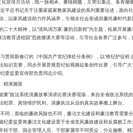
宣传月活动，既一脉相承、赓续精髓，又突出重点、各有侧重。
习近平总书记关于注重家庭家教家风建设的系列重要论述，面向社
动，以家风建设助力作风涵养，引领全社会形成崇廉尚廉时代新
十大精神，以“清风润万家·廉韵启新程”为主题，拓展开展廉
廉洁教育进校园”思政微课大赛等活动，引导社会各界广泛参与，
贯彻新修订的《中国共产党纪律处分条例》，以‘铁纪护征程·
法知识竞赛，同步开展普规普纪短视频征集创作比赛，引导广大
省纪委监委宣传部负责同志介绍。
、精准施策
能量”政法系统清廉故事演讲比赛决赛现场，来自全省政法系统的
法犯罪、真情维护民利、清廉执法从业的真实故事搬上舞台。
同，面临的廉政风险也不同，廉洁文化建设和廉洁教育需要分
省纪委监委将廉洁文化建设置于全省党风廉政建设和反腐败工作
年轻干部、国企管理人员、干部家属等不同受众，分众施教、精