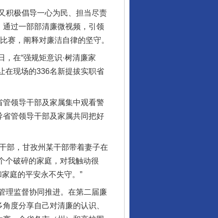
又积极倡导一心为民、担当尽责
，通过一部部清廉微视频，引领
讲比赛，阐释对廉洁自律的坚守。
日，在“强规矩意识·树清廉家
让在现场的336名新提拔实职省
省管领导干部及家属集中观看警
导省管领导干部及家属共同把好
行业协会接连发公告
导干部，甘孜州某干部带着妻子在
一个个破碎的家庭，对我触动很
家庭的平安永不失守。”
管理监督协同推进。在第二届廉
多角度分享自己对清廉的认识、