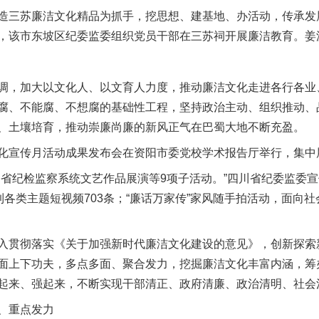
三苏廉洁文化精品为抓手，挖思想、建基地、办活动，传承发
，该市东坡区纪委监委组织党员干部在三苏祠开展廉洁教育。姜
，加大以文化人、以文育人力度，推动廉洁文化走进各行各业
腐、不能腐、不想腐的基础性工程，坚持政治主动、组织推动、
、土壤培育，推动崇廉尚廉的新风正气在巴蜀大地不断充盈。
宣传月活动成果发布会在资阳市委党校学术报告厅举行，集中
纪检监察系统文艺作品展演等9项子活动。”四川省纪委监委宣
到各类主题短视频703条；“廉话万家传”家风随手拍活动，面向
贯彻落实《关于加强新时代廉洁文化建设的意见》，创新探索
面上下功夫，多点多面、聚合发力，挖掘廉洁文化丰富内涵，筹
起来、强起来，不断实现干部清正、政府清廉、政治清明、社会
、重点发力