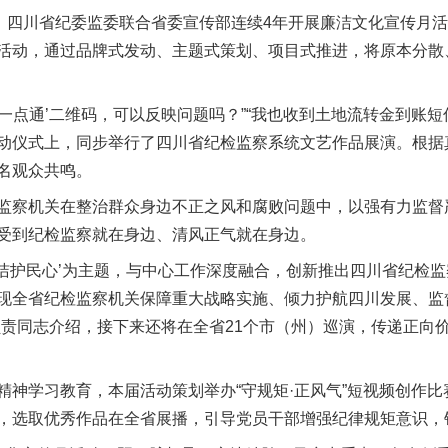
四川省纪委监委联合省委宣传部连续4年开展廉洁文化宣传月活
活动，通过品牌式发动、主题式策划、项目式推进，将原本分散
一点通’二维码，可以反映问题吗？”“我也收到土地流转金到账短
动仪式上，同步举行了四川省纪检监察系统文艺作品展演。根据
名观众共鸣。
机关在整治群众身边不正之风和腐败问题中，以强有力监督严
受到纪检监察就在身边、清风正气就在身边。
洁护民心’为主题，与中心工作深度融合，创新推出四川省纪检
现全省纪检监察机关保障重大战略实施、倾力护航四川发展、监
负责同志介绍，接下来还将在全省21个市（州）巡演，传递正向
学习教育，本届活动策划举办“守规矩·正风气”短视频创作比
，选取优秀作品在全省展播，引导党员干部增强纪律规矩意识，铭“