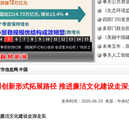
事关公共资
《生态环境监
读
四部门印发
多部门联合部
《美丽中国建
4
5
6
7
8
9
10
11
12
13
14
15
未来五年，
..
·[视频]
牢记初心使命 奋进复兴征程丨“转折之城”激荡..
·[视频]
牢记初心使命 奋进复兴
事关人工智
省市信息网.中国
川创新形式拓展路径 推进廉洁文化建设走深
发布时间：2025-06-23 来源：
中央
廉洁文化建设走深走实