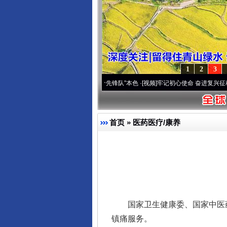
1
2
3
雪域高原..
·[视频]
永葆“两个先锋队”本色
·[视频]
牢记初心使命 奋进复兴征程丨宝塔山下
首页
»
医药医疗/康养
国家卫生健康委、国家中医药
镇痛服务。