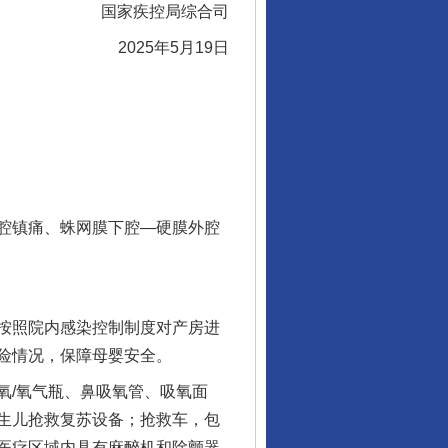
国家疾控局综合司
2025年5月19日
腔镇痛、蛛网膜下腔—硬膜外腔
按照院内感染控制制度对产房进
险情况，保障母婴安全。
/氧气瓶、鼻吸氧管、吸氧面
生儿抢救复苏设备；抢救车，包
医疗区域内具有麻醉机和除颤器