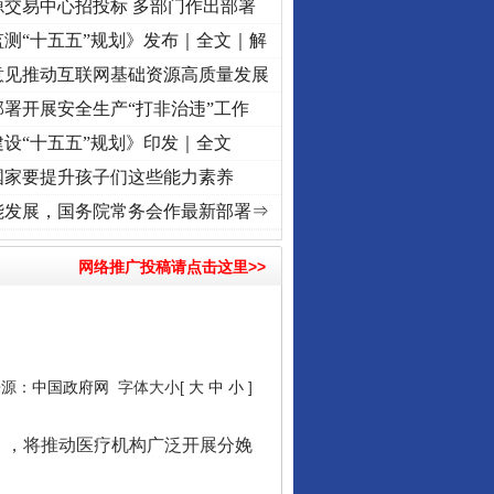
源交易中心招投标 多部门作出部署
测“十五五”规划》发布｜全文｜解
意见推动互联网基础资源高质量发展
署开展安全生产“打非治违”工作
设“十五五”规划》印发｜全文
国家要提升孩子们这些能力素养
奋进复兴征程丨“转折之城”激荡..
·[视频]
牢记初心使命 奋进复兴征程丨红船起航处 潮起.
能发展，国务院常务会作最新部署⇒
网络推广投稿请点击这里>>
来源：
中国政府网
字体大小[
大
中
小
]
，将推动医疗机构广泛开展分娩