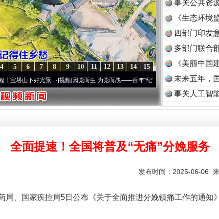
事关公共资
《生态环境监
读
四部门印发
多部门联合部
《美丽中国建
4
5
6
7
8
9
10
11
12
13
14
15
未来五年，
好光景..
·[视频]
因党而生 为党而战——百年“纪”事⑧加强纪律..
·[视频]
牢记初心使命 
事关人工智
全面提速！全国将普及“无痛”分娩服务
发布时间：2025-06-06 
局、国家疾控局5日公布《关于全面推进分娩镇痛工作的通知》