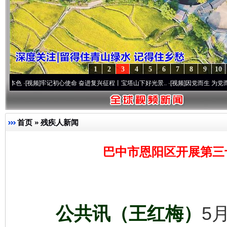
1
2
3
4
5
6
7
8
9
10
]
牢记初心使命 奋进复兴征程丨宝塔山下好光景..
·[视频]
因党而生 为党而战——百年“纪
首页
»
残疾人新闻
巴中市恩阳区开展第三
公共讯（王红梅）
5