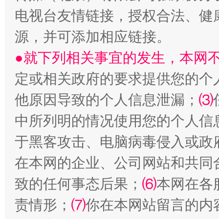
电视台友情链接，授权合法、健
受贿1.44亿！段成刚被判无期
从幼儿
源，并可添加相应链接。
●就下列相关事宜的发生，本网
定或相关政府的要求提供您的个
他原因导致的个人信息泄漏；
⑶
中所列明的情况使用您的个人信
于黑客攻击、电脑病毒侵入或政
全民健身五年计划来了！等你上场
在本网的企业、公司网站和共同
致的任何事态后果；
⑹
本网在各
责情形；
⑺
你在本网站留言的内